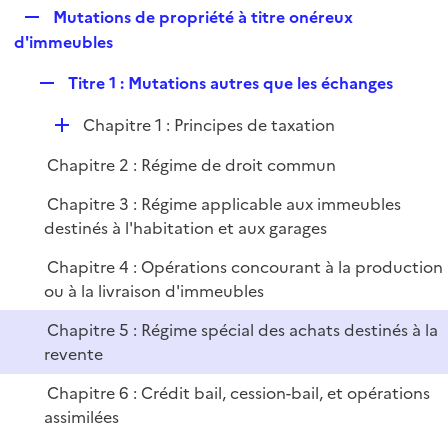
l
R
Mutations de propriété à titre onéreux
p
i
e
d'immeubles
l
e
p
i
r
R
Titre 1 : Mutations autres que les échanges
l
e
e
i
r
D
Chapitre 1 : Principes de taxation
p
e
é
l
r
Chapitre 2 : Régime de droit commun
p
i
l
e
Chapitre 3 : Régime applicable aux immeubles
i
r
destinés à l'habitation et aux garages
e
Chapitre 4 : Opérations concourant à la production
r
ou à la livraison d'immeubles
Chapitre 5 : Régime spécial des achats destinés à la
revente
Chapitre 6 : Crédit bail, cession-bail, et opérations
assimilées