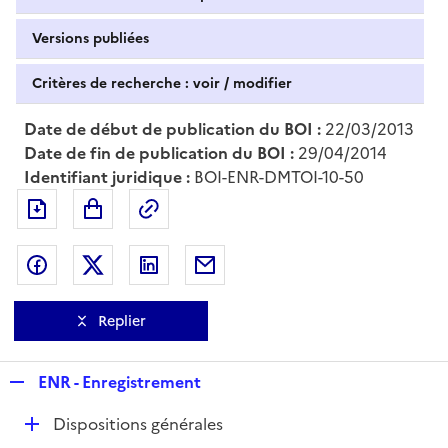
Versions publiées
Critères de recherche : voir / modifier
Date de début de publication du BOI :
22/03/2013
Date de fin de publication du BOI :
29/04/2014
Identifiant juridique :
BOI-ENR-DMTOI-10-50
Exporter le document au format pdf
Permalien : adresse web de ce doc
Partager sur Facebook
Partager sur Twitter
Partager sur LinkedIn
Partager par messagerie
Replier
R
ENR - Enregistrement
e
D
Dispositions générales
p
é