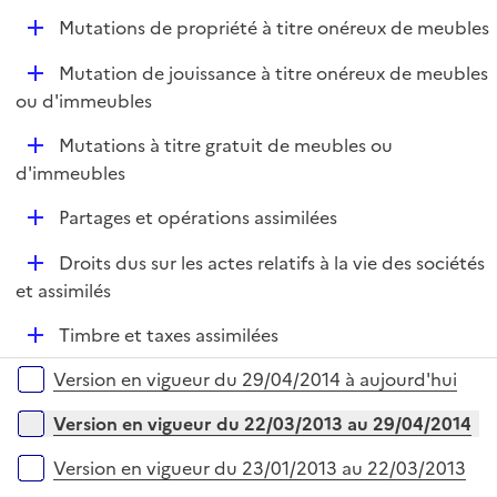
é
D
Mutations de propriété à titre onéreux de meubles
p
é
l
D
Mutation de jouissance à titre onéreux de meubles
p
i
é
ou d'immeubles
l
e
p
i
r
D
Mutations à titre gratuit de meubles ou
l
e
é
d'immeubles
i
r
p
e
D
Partages et opérations assimilées
l
r
é
i
D
Droits dus sur les actes relatifs à la vie des sociétés
p
e
é
et assimilés
l
r
p
i
D
Timbre et taxes assimilées
l
e
é
i
r
Versions sur la période
Version en vigueur du 29/04/2014 à aujourd'hui
p
e
l
r
Version en vigueur du 22/03/2013 au 29/04/2014
i
e
Version en vigueur du 23/01/2013 au 22/03/2013
r