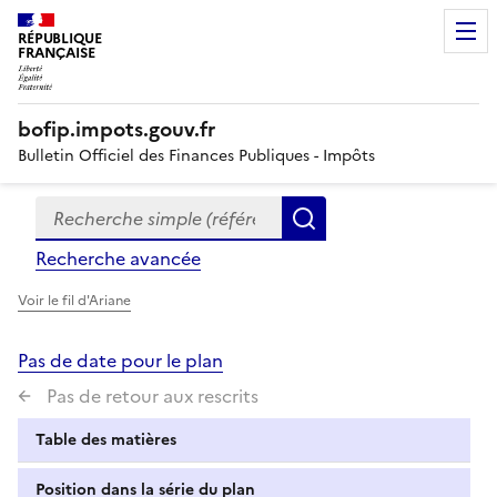
RÉPUBLIQUE
FRANÇAISE
bofip.impots.gouv.fr
Bulletin Officiel des Finances Publiques - Impôts
Recherche simple (références, mots clés, partie du titre
Formulaire
Rechercher
de
Recherche avancée
recherche
Voir le fil d'Ariane
Pas de date pour le plan
Pas de retour aux rescrits
Table des matières
Position dans la série du plan