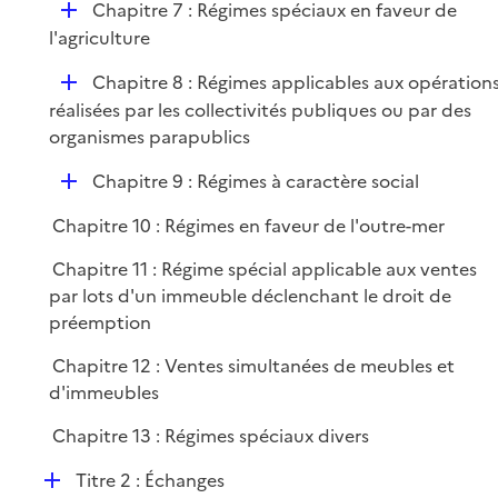
D
Chapitre 7 : Régimes spéciaux en faveur de
é
l'agriculture
p
D
Chapitre 8 : Régimes applicables aux opération
l
é
réalisées par les collectivités publiques ou par des
i
p
organismes parapublics
e
l
r
D
Chapitre 9 : Régimes à caractère social
i
é
e
Chapitre 10 : Régimes en faveur de l'outre-mer
p
r
l
Chapitre 11 : Régime spécial applicable aux ventes
i
par lots d'un immeuble déclenchant le droit de
e
préemption
r
Chapitre 12 : Ventes simultanées de meubles et
d'immeubles
Chapitre 13 : Régimes spéciaux divers
D
Titre 2 : Échanges