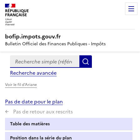
RÉPUBLIQUE
FRANÇAISE
bofip.impots.gouv.fr
Bulletin Officiel des Finances Publiques - Impôts
Recherche simple (références, mots clés, partie du titre
Formulaire
Rechercher
de
Recherche avancée
recherche
Voir le fil d'Ariane
Pas de date pour le plan
Pas de retour aux rescrits
Table des matières
Position dans la série du plan