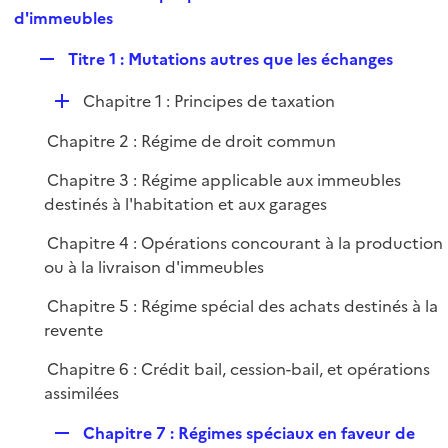
i
e
d'immeubles
l
e
p
i
r
R
Titre 1 : Mutations autres que les échanges
l
e
e
i
r
D
Chapitre 1 : Principes de taxation
p
e
é
l
r
Chapitre 2 : Régime de droit commun
p
i
l
e
Chapitre 3 : Régime applicable aux immeubles
i
r
destinés à l'habitation et aux garages
e
Chapitre 4 : Opérations concourant à la production
r
ou à la livraison d'immeubles
Chapitre 5 : Régime spécial des achats destinés à la
revente
Chapitre 6 : Crédit bail, cession-bail, et opérations
assimilées
R
Chapitre 7 : Régimes spéciaux en faveur de