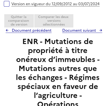
e
Version en vigueur du 12/09/2012 au 03/07/2024
r
Quitter la
Comparer les deux
comparaison
versions
de version
sélectionnées
Document précédent
Document suivant
ENR - Mutations de
propriété à titre
onéreux d’immeubles -
Mutations autres que
les échanges - Régimes
spéciaux en faveur de
l’agriculture -
Opérations