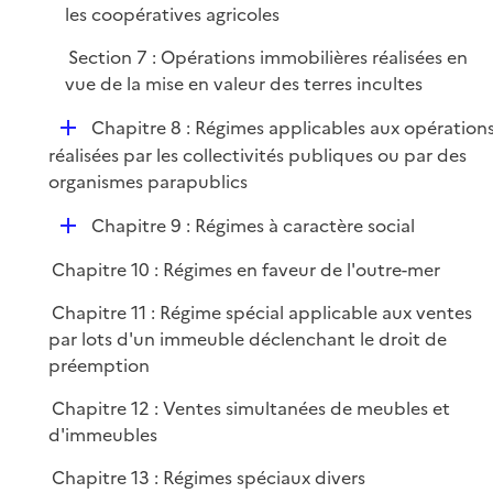
les coopératives agricoles
Section 7 : Opérations immobilières réalisées en
vue de la mise en valeur des terres incultes
D
Chapitre 8 : Régimes applicables aux opération
é
réalisées par les collectivités publiques ou par des
p
organismes parapublics
l
D
Chapitre 9 : Régimes à caractère social
i
é
e
Chapitre 10 : Régimes en faveur de l'outre-mer
p
r
l
Chapitre 11 : Régime spécial applicable aux ventes
i
par lots d'un immeuble déclenchant le droit de
e
préemption
r
Chapitre 12 : Ventes simultanées de meubles et
d'immeubles
Chapitre 13 : Régimes spéciaux divers