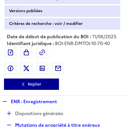
Versions publiées
Critères de recherche : voir / modifier
Date de début de publication du BOI :
11/06/2025
Identifiant juridique :
BOI-ENR-DMTOI-10-70-40
Exporter le document au format pdf
Permalien : adresse web de ce doc
Partager sur Facebook
Partager sur Twitter
Partager sur LinkedIn
Partager par messagerie
Replier
R
ENR - Enregistrement
e
D
Dispositions générales
p
é
l
R
Mutations de propriété à titre onéreux
p