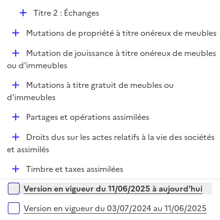
D
Titre 2 : Échanges
é
D
Mutations de propriété à titre onéreux de meubles
p
é
l
D
Mutation de jouissance à titre onéreux de meubles
p
i
é
ou d'immeubles
l
e
p
i
r
D
Mutations à titre gratuit de meubles ou
l
e
é
d'immeubles
i
r
p
e
D
Partages et opérations assimilées
l
r
é
i
D
Droits dus sur les actes relatifs à la vie des sociétés
p
e
é
et assimilés
l
r
p
i
D
Timbre et taxes assimilées
l
e
é
i
r
Versions sur la période
Version en vigueur du 11/06/2025 à aujourd'hui
p
e
l
r
Version en vigueur du 03/07/2024 au 11/06/2025
i