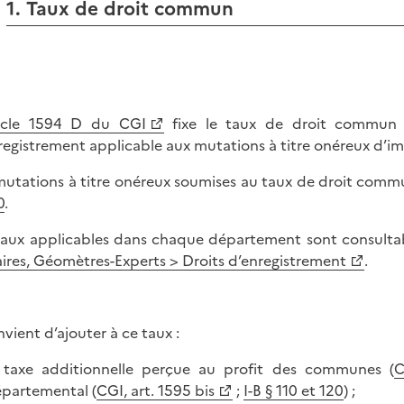
1. Taux de droit commun
ticle 1594 D du CGI
fixe le taux de droit commun d
registrement applicable aux mutations à titre onéreux d’i
mutations à titre onéreux soumises au taux de droit comm
0
.
taux applicables dans chaque département sont consulta
ires, Géomètres-Experts > Droits d’enregistrement
.
nvient d’ajouter à ce taux :
 taxe additionnelle perçue au profit des communes (
C
partemental (
CGI, art. 1595 bis
;
I-B § 110 et 120
) ;