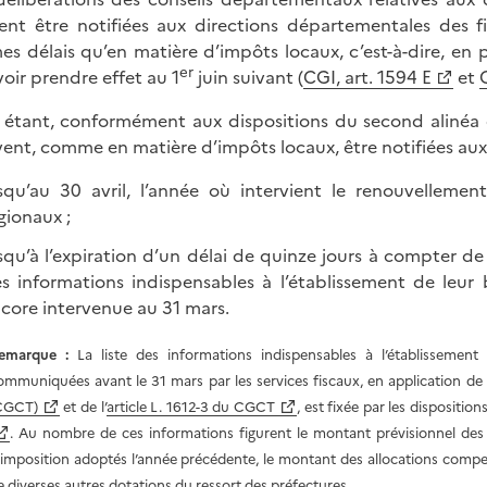
ent être notifiées aux directions départementales des f
s délais qu’en matière d’impôts locaux, c’est-à-dire, en 
er
oir prendre effet au 1
juin suivant (
CGI, art. 1594 E
et
 étant, conformément aux dispositions du second alinéa du
ent, comme en matière d’impôts locaux, être notifiées aux 
squ’au 30 avril, l’année où intervient le renouvellem
gionaux ;
squ’à l’expiration d’un délai de quinze jours à compter 
s informations indispensables à l’établissement de leur
core intervenue au 31 mars.
emarque
:
La liste des informations indispensables à l’établissement d
ommuniquées avant le 31 mars par les services fiscaux, en application de l
CGCT)
et de l’
article L. 1612-3 du CGCT
, est fixée par les dispositions
. Au nombre de ces informations figurent le montant prévisionnel des 
’imposition adoptés l’année précédente, le montant des allocations compen
e diverses autres dotations du ressort des préfectures.