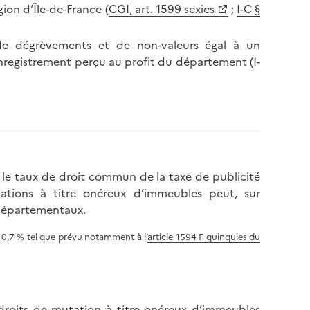
l
gion d’Île-de-France (
CGI, art. 1599 sexies
;
I-C §
p
a
a
p
g
 de dégrèvements et de non-valeurs égal à un
a
e
enregistrement perçu au profit du département (
I-
g
e
, le taux de droit commun de la taxe de publicité
ations à titre onéreux d’immeubles peut, sur
s départementaux.
 0,7 % tel que prévu notamment à l’
article 1594 F quinquies du
 droits de mutation à titre onéreux d’immeubles