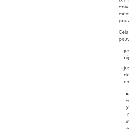
doiv
même
pouv
Cela
peuv
ju
ré
ju
de
en
R
c
(
d
d