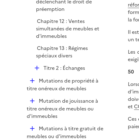
déclenchant le droit de
réfo
préemption
form
la f
Chapitre 12 : Ventes
simultanées de meubles et
Il e
d'immeubles
un te
Chapitre 13 : Régimes
Les 
spéciaux divers
exigi
D
Titre 2 : Échanges
50
é
D
Mutations de propriété à
p
Lors
é
titre onéreux de meubles
l
d’im
p
i
doiv
D
Mutation de jouissance à
l
e
et
CG
é
titre onéreux de meubles ou
i
r
p
d'immeubles
e
Ces 
l
r
paie
D
Mutations à titre gratuit de
i
é
meubles ou d'immeubles
e