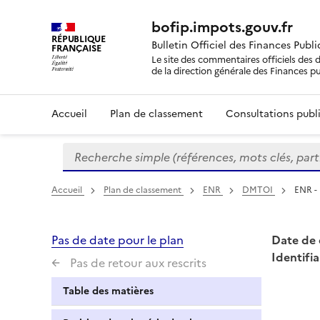
bofip.impots.gouv.fr
RÉPUBLIQUE
Bulletin Officiel des Finances Publ
FRANÇAISE
Le site des commentaires officiels des d
de la direction générale des Finances p
Accueil
Plan de classement
Consultations publi
Recherche simple (références, mots clés, partie 
Formulaire
de
recherche
Accueil
Plan de classement
ENR
DMTOI
ENR -
Pas de date pour le plan
Date de 
Identifia
Pas de retour aux rescrits
Table des matières