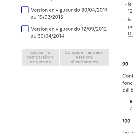
le
Version en vigueur du 30/04/2014
12
au 19/03/2015
le
po
Version en vigueur du 12/09/2012
D 
au 30/04/2014
Quitter la
Comparer les deux
comparaison
versions
de version
sélectionnées
90
Conf
fonc
déli
R
C
100
Les 