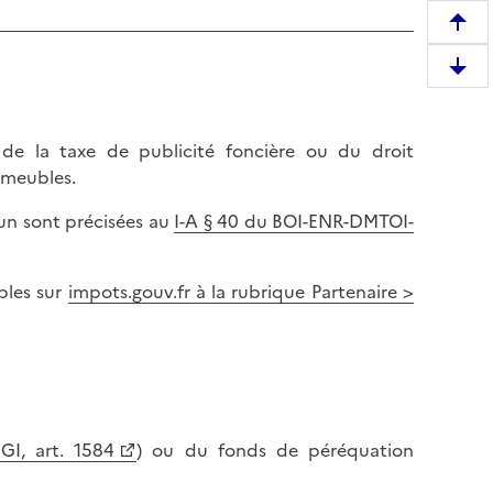
R
e
D
m
e
o
s
n
e la taxe de publicité foncière ou du droit
c
t
mmeubles.
e
e
n
r
un sont précisées au
I-A § 40 du BOI-ENR-DMTOI-
d
e
r
n
e
bles sur
impots.gouv.fr à la rubrique Partenaire >
h
e
a
n
u
b
t
a
d
s
e
d
GI, art. 1584
) ou du fonds de péréquation
l
e
a