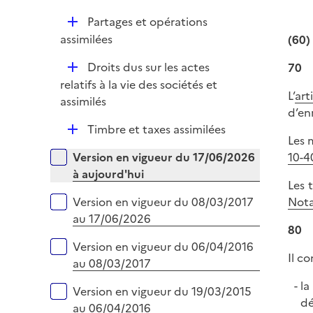
p
r
D
Partages et opérations
l
é
assimilées
(60)
i
p
e
D
Droits dus sur les actes
70
l
r
é
relatifs à la vie des sociétés et
i
L’
ar
p
assimilés
e
d’en
l
r
D
Timbre et taxes assimilées
i
Les 
é
e
Versions sur la période
10-4
Version en vigueur du 17/06/2026
p
r
à aujourd'hui
l
Les 
i
Nota
Version en vigueur du 08/03/2017
e
au 17/06/2026
r
80
Version en vigueur du 06/04/2016
Il co
au 08/03/2017
la
Version en vigueur du 19/03/2015
dé
au 06/04/2016