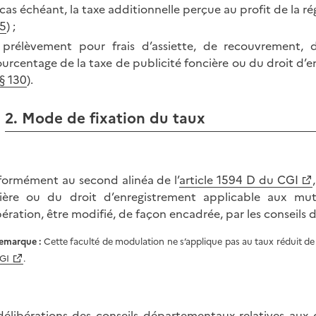
 cas échéant, la taxe additionnelle perçue au profit de la ré
5
) ;
 prélèvement pour frais d’assiette, de recouvrement,
urcentage de la taxe de publicité foncière ou du droit d’
§ 130
).
2. Mode de fixation du taux
ormément au second alinéa de l’
article 1594 D du CGI
ière ou du droit d’enregistrement applicable aux mut
bération, être modifié, de façon encadrée, par les conseil
emarque :
Cette faculté de modulation ne s’applique pas au taux réduit de
GI
.
délibérations des conseils départementaux relatives aux