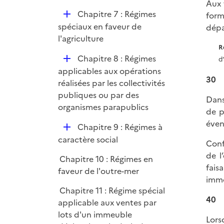
Aux 
D
Chapitre 7 : Régimes
form
é
spéciaux en faveur de
dépa
p
l'agriculture
R
l
D
Chapitre 8 : Régimes
d
i
é
applicables aux opérations
e
30
p
réalisées par les collectivités
r
l
publiques ou par des
Dans
i
organismes parapublics
de p
e
éven
D
Chapitre 9 : Régimes à
r
é
caractère social
Conf
p
de l
Chapitre 10 : Régimes en
l
fais
faveur de l'outre-mer
i
immo
e
Chapitre 11 : Régime spécial
r
40
applicable aux ventes par
lots d'un immeuble
Lors