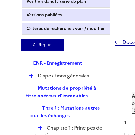
Position dans la série du plan
Versions publiées
Critères de recherche : voir / modifier
Docu
Replier
R
ENR - Enregistrement
e
D
Dispositions générales
p
é
l
R
Mutations de propriété à
p
i
e
titre onéreux d'immeubles
A
l
e
p
o
i
r
R
Titre 1 : Mutations autres
l
1
e
e
que les échanges
i
r
p
1
e
D
Chapitre 1 : Principes de
l
r
Les 
é