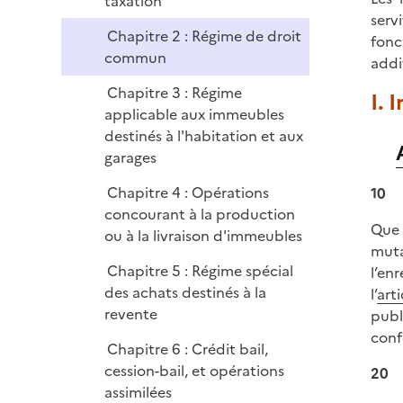
taxation
i
serv
p
e
Chapitre 2 : Régime de droit
fonc
l
r
commun
addi
i
e
Chapitre 3 : Régime
I. 
r
applicable aux immeubles
destinés à l'habitation et aux
garages
Chapitre 4 : Opérations
10
concourant à la production
Que 
ou à la livraison d'immeubles
muta
Chapitre 5 : Régime spécial
l’en
des achats destinés à la
l’
art
revente
publ
conf
Chapitre 6 : Crédit bail,
cession-bail, et opérations
20
assimilées