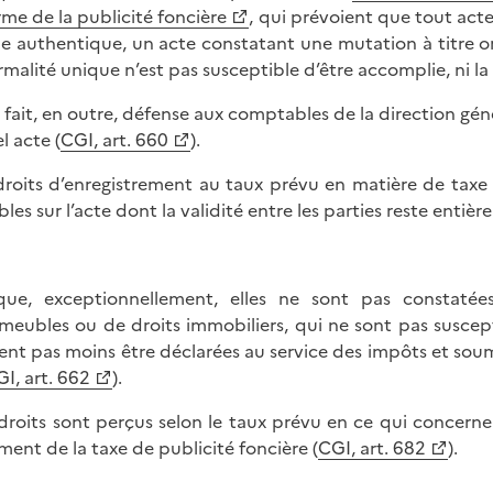
rme de la publicité foncière
, qui prévoient que tout acte
e authentique, un acte constatant une mutation à titre on
ormalité unique n’est pas susceptible d’être accomplie, ni la
st fait, en outre, défense aux comptables de la direction gé
l acte (
CGI, art. 660
).
droits d’enregistrement au taux prévu en matière de taxe
bles sur l’acte dont la validité entre les parties reste entière
que, exceptionnellement, elles ne sont pas constatée
meubles ou de droits immobiliers, qui ne sont pas suscept
ent pas moins être déclarées au service des impôts et soum
I, art. 662
).
droits sont perçus selon le taux prévu en ce qui concern
ment de la taxe de publicité foncière (
CGI, art. 682
).