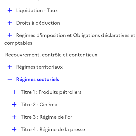
i
é
l
e
D
Liquidation - Taux
p
i
r
é
l
e
D
Droits à déduction
p
i
r
é
l
e
D
Régimes d'imposition et Obligations déclaratives et
p
i
r
é
comptables
l
e
p
i
r
Recouvrement, contrôle et contentieux
l
e
i
r
D
Régimes territoriaux
e
é
r
R
Régimes sectoriels
p
e
l
D
Titre 1 : Produits pétroliers
p
i
é
l
e
D
Titre 2 : Cinéma
p
i
r
é
l
e
D
Titre 3 : Régime de l'or
p
i
r
é
l
e
D
Titre 4 : Régime de la presse
p
i
r