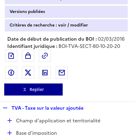
Versions publiées
Critères de recherche : voir / modifier
Date de début de publication du BOI :
02/03/2016
Identifiant juridique :
BOI-TVA-SECT-80-10-20-20
Exporter le document au format pdf
Permalien : adresse web de ce doc
Partager sur Facebook
Partager sur Twitter
Partager sur LinkedIn
Partager par messagerie
Replier
R
TVA - Taxe sur la valeur ajoutée
e
D
Champ d'application et territorialité
p
é
l
D
Base d'imposition
p