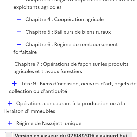
l
e
é
exploitants agricoles
i
r
p
e
D
Chapitre 4 : Coopération agricole
l
r
é
i
D
Chapitre 5 : Bailleurs de biens ruraux
p
e
é
l
r
D
Chapitre 6 : Régime du remboursement
p
i
é
forfaitaire
l
e
p
i
r
Chapitre 7 : Opérations de façon sur les produits
l
e
agricoles et travaux forestiers
i
r
e
D
Titre 9 : Biens d'occasion, oeuvres d'art, objets de
r
é
collection ou d'antiquité
p
D
Opérations concourant à la production ou à la
l
é
livraison d'immeubles
i
p
e
D
Régime de l’assujetti unique
l
r
é
i
Versions sur la période
Version en vigueur du 02/03/2016 à aujourd'hui