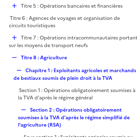
é
l
e
D
Titre 5 : Opérations bancaires et financières
p
i
r
é
l
e
Titre 6 : Agences de voyages et organisation de
p
i
r
circuits touristiques
l
e
i
r
D
Titre 7 : Opérations intracommunautaires portan
e
é
sur les moyens de transport neufs
r
p
R
Titre 8 : Agriculture
l
e
i
R
Chapitre 1 : Exploitants agricoles et marchands
p
e
e
de bestiaux soumis de plein droit à la TVA
l
r
p
i
Section 1 : Opérations obligatoirement soumises à
l
e
la TVA d'après le régime général
i
r
e
R
Section 2 : Opérations obligatoirement
r
e
soumises à la TVA d'après le régime simplifié de
p
l'agriculture (RSA)
l