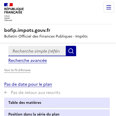
RÉPUBLIQUE
FRANÇAISE
bofip.impots.gouv.fr
Bulletin Officiel des Finances Publiques - Impôts
Recherche simple (références, mots clés, partie du titre
Formulaire
Rechercher
de
Recherche avancée
recherche
Voir le fil d'Ariane
Pas de date pour le plan
Pas de retour aux rescrits
Table des matières
Position dans la série du plan