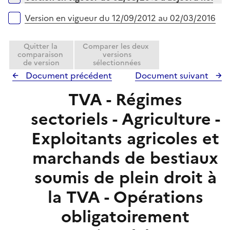
p
e
l
r
Version en vigueur du 12/09/2012 au 02/03/2016
i
e
Quitter la
Comparer les deux
r
comparaison
versions
de version
sélectionnées
Document précédent
Document suivant
TVA - Régimes
sectoriels - Agriculture -
Exploitants agricoles et
marchands de bestiaux
soumis de plein droit à
la TVA - Opérations
obligatoirement