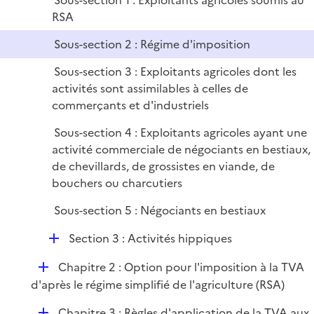
Sous-section 1 : Exploitants agricoles soumis au
i
RSA
e
r
Sous-section 2 : Régime d'imposition
Sous-section 3 : Exploitants agricoles dont les
activités sont assimilables à celles de
commerçants et d'industriels
Sous-section 4 : Exploitants agricoles ayant une
activité commerciale de négociants en bestiaux,
de chevillards, de grossistes en viande, de
bouchers ou charcutiers
Sous-section 5 : Négociants en bestiaux
D
Section 3 : Activités hippiques
é
D
Chapitre 2 : Option pour l'imposition à la TVA
p
é
d'après le régime simplifié de l'agriculture (RSA)
l
p
i
D
Chapitre 3 : Règles d'application de la TVA aux