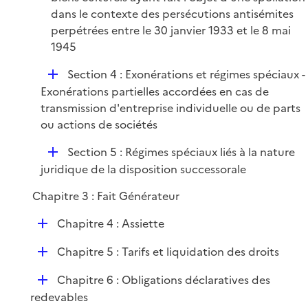
dans le contexte des persécutions antisémites
perpétrées entre le 30 janvier 1933 et le 8 mai
1945
D
Section 4 : Exonérations et régimes spéciaux -
é
Exonérations partielles accordées en cas de
p
transmission d'entreprise individuelle ou de parts
l
ou actions de sociétés
i
D
Section 5 : Régimes spéciaux liés à la nature
e
é
juridique de la disposition successorale
r
p
Chapitre 3 : Fait Générateur
l
i
D
Chapitre 4 : Assiette
e
é
r
D
Chapitre 5 : Tarifs et liquidation des droits
p
é
l
D
Chapitre 6 : Obligations déclaratives des
p
i
é
redevables
l
e