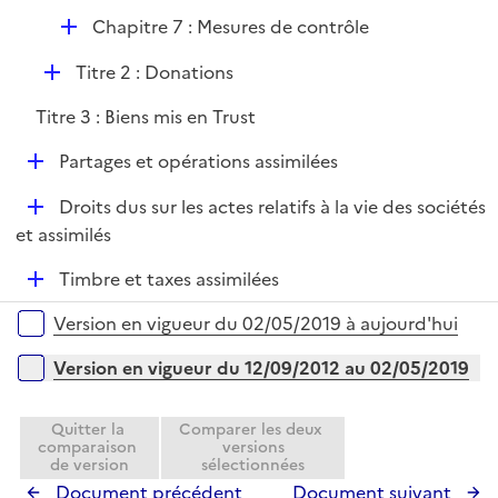
p
i
r
D
Chapitre 7 : Mesures de contrôle
l
e
é
i
r
D
Titre 2 : Donations
p
e
é
l
r
Titre 3 : Biens mis en Trust
p
i
l
e
D
Partages et opérations assimilées
i
r
é
e
D
Droits dus sur les actes relatifs à la vie des sociétés
p
r
é
et assimilés
l
p
i
D
Timbre et taxes assimilées
l
e
é
i
r
Versions sur la période
Version en vigueur du 02/05/2019 à aujourd'hui
p
e
l
r
Version en vigueur du 12/09/2012 au 02/05/2019
i
e
Quitter la
Comparer les deux
r
comparaison
versions
de version
sélectionnées
Document précédent
Document suivant