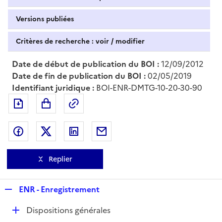
Versions publiées
Critères de recherche : voir / modifier
Date de début de publication du BOI :
12/09/2012
Date de fin de publication du BOI :
02/05/2019
Identifiant juridique :
BOI-ENR-DMTG-10-20-30-90
Exporter le document au format pdf
Permalien : adresse web de ce doc
Partager sur Facebook
Partager sur Twitter
Partager sur LinkedIn
Partager par messagerie
Replier
R
ENR - Enregistrement
e
D
Dispositions générales
p
é