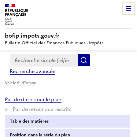
RÉPUBLIQUE
FRANÇAISE
bofip.impots.gouv.fr
Bulletin Officiel des Finances Publiques - Impôts
Recherche simple (références, mots clés, partie du titre
Formulaire
Rechercher
de
Recherche avancée
recherche
Voir le fil d'Ariane
Pas de date pour le plan
Pas de retour aux rescrits
Table des matières
Position dans la série du plan