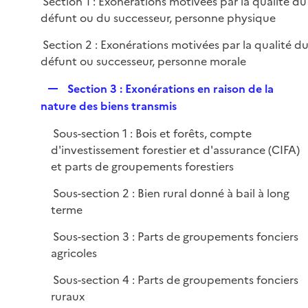
Section 1 : Exonérations motivées par la qualité du
i
défunt ou du successeur, personne physique
e
r
Section 2 : Exonérations motivées par la qualité d
défunt ou successeur, personne morale
R
Section 3 : Exonérations en raison de la
e
nature des biens transmis
p
Sous-section 1 : Bois et forêts, compte
l
d'investissement forestier et d'assurance (CIFA)
i
et parts de groupements forestiers
e
r
Sous-section 2 : Bien rural donné à bail à long
terme
Sous-section 3 : Parts de groupements fonciers
agricoles
Sous-section 4 : Parts de groupements fonciers
ruraux