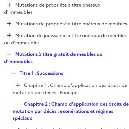
l
D
Mutations de propriété à titre onéreux
p
i
é
d'immeubles
l
e
p
i
r
D
Mutations de propriété à titre onéreux de meubles
l
e
é
i
r
D
Mutation de jouissance à titre onéreux de meubles
p
e
é
ou d'immeubles
l
r
p
i
R
Mutations à titre gratuit de meubles ou
l
e
e
d'immeubles
i
r
p
e
R
Titre 1 : Successions
l
r
e
i
D
Chapitre 1 : Champ d'application des droits de
p
e
é
mutation par décès : Principes
l
r
p
i
R
Chapitre 2 : Champ d'application des droits de
l
e
e
mutation par décès : exonérations et régimes
i
r
p
spéciaux
e
l
r