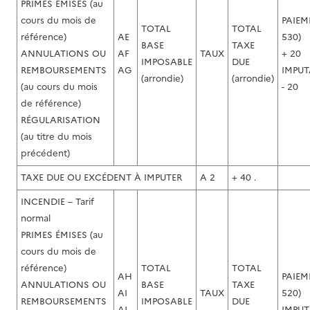
PRIMES ÉMISES (au
cours du mois de
PAIEM
TOTAL
TOTAL
référence)
AE
530)
BASE
TAXE
ANNULATIONS OU
AF
TAUX
+ 20
IMPOSABLE
DUE
REMBOURSEMENTS
AG
IMPUT
(arrondie)
(arrondie)
(au cours du mois
- 20
de référence)
RÉGULARISATION
(au titre du mois
précédent)
TAXE DUE OU EXCÉDENT À IMPUTER
A 2
+ 40 .
INCENDIE – Tarif
normal
PRIMES ÉMISES (au
cours du mois de
référence)
TOTAL
TOTAL
AH
PAIEM
ANNULATIONS OU
BASE
TAXE
AI
TAUX
520)
REMBOURSEMENTS
IMPOSABLE
DUE
AJ
IMPUT