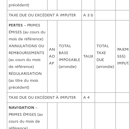
précédent)
TAXE DUE OU EXCÉDENT À IMPUTER
A 3 b
PERTES
– PRIMES
ÉMISES (au cours du
mois de référence)
ANNULATIONS OU
TOTAL
TOTAL
AN
PAIEM
REMBOURSEMENTS
BASE
TAXE
AO
TAUX
555)
(au cours du mois
IMPOSABLE
DUE
AP
IMPUT
de référence)
(arrondie)
(arrondie)
RÉGULARISATION
(au titre du mois
précédent)
TAXE DUE OU EXCÉDENT À IMPUTER
A 4
NAVIGATION
–
PRIMES ÉMISES (au
cours du mois de
référence)