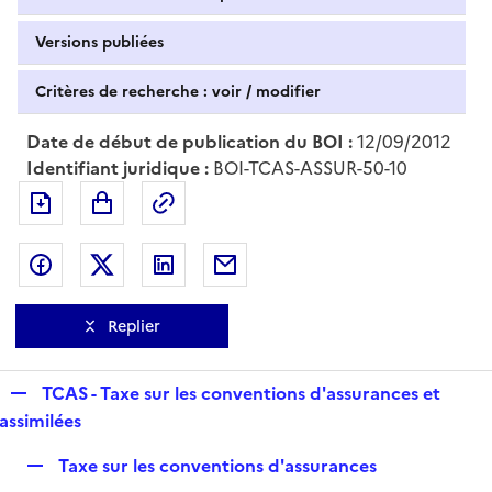
Versions publiées
Critères de recherche : voir / modifier
Date de début de publication du BOI :
12/09/2012
Identifiant juridique :
BOI-TCAS-ASSUR-50-10
Exporter le document au format pdf
Permalien : adresse web de ce doc
Partager sur Facebook
Partager sur Twitter
Partager sur LinkedIn
Partager par messagerie
Replier
R
TCAS - Taxe sur les conventions d'assurances et
e
assimilées
p
R
Taxe sur les conventions d'assurances
l
e