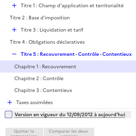
i
D
Titre 1 : Champ d'application et territorialité
p
e
é
l
r
Titre 2 : Base d'imposition
p
i
l
e
D
Titre 3 : Liquidation et tarif
i
r
é
e
Titre 4 : Obligations déclaratives
p
r
l
R
Titre 5 : Recouvrement - Contrôle - Contentieux
i
e
e
Chapitre 1 : Recouvrement
p
r
l
Chapitre 2 : Contrôle
i
Chapitre 3 : Contentieux
e
r
D
Taxes assimilées
é
Versions sur la période
Version en vigueur du 12/09/2012 à aujourd'hui
p
l
i
Quitter la
Comparer les deux