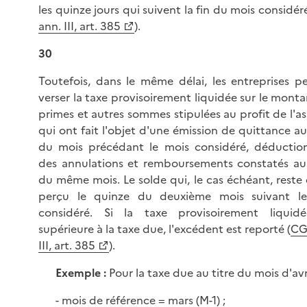
les quinze jours qui suivent la fin du mois considéré
ann. III, art. 385
).
30
Toutefois, dans le même délai, les entreprises p
verser la taxe provisoirement liquidée sur le mont
primes et autres sommes stipulées au profit de l'a
qui ont fait l'objet d'une émission de quittance a
du mois précédant le mois considéré, déduction
des annulations et remboursements constatés au
du même mois. Le solde qui, le cas échéant, reste 
perçu le quinze du deuxième mois suivant l
considéré. Si la taxe provisoirement liquid
supérieure à la taxe due, l'excédent est reporté (
CGI
III, art. 385
).
Exemple :
Pour la taxe due au titre du mois d'avri
- mois de référence = mars (M-1) ;