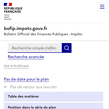
RÉPUBLIQUE
FRANÇAISE
bofip.impots.gouv.fr
Bulletin Officiel des Finances Publiques - Impôts
Recherche simple (références, mots clés, partie du titre
Formulaire
Rechercher
de
Recherche avancée
recherche
Voir le fil d'Ariane
Pas de date pour le plan
Pas de retour aux rescrits
Table des matières
Position dans la série du plan