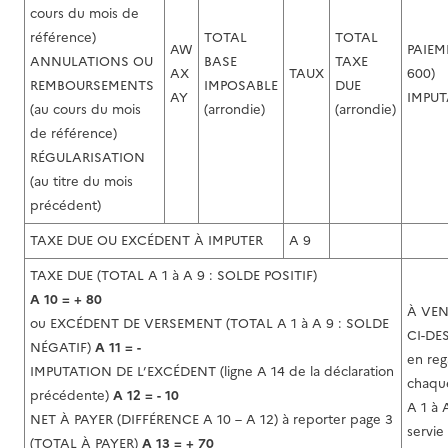
cours du mois de
référence)
TOTAL
TOTAL
AW
PAIEM
ANNULATIONS OU
BASE
TAXE
AX
TAUX
600)
REMBOURSEMENTS
IMPOSABLE
DUE
AY
IMPUT
(au cours du mois
(arrondie)
(arrondie)
de référence)
RÉGULARISATION
(au titre du mois
précédent)
TAXE DUE OU EXCÉDENT À IMPUTER
A 9
TAXE DUE (TOTAL A 1 à A 9 : SOLDE POSITIF)
A 10 = + 80
À VEN
ou EXCÉDENT DE VERSEMENT (TOTAL A 1 à A 9 : SOLDE
CI-DE
NÉGATIF)
A 11 = -
en reg
IMPUTATION DE L’EXCÉDENT (ligne A 14 de la déclaration
chaque
précédente)
A 12 = - 10
A 1 à 
NET À PAYER (DIFFÉRENCE A 10 – A 12) à reporter page 3
servie
(TOTAL À PAYER)
A 13 = + 70