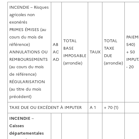
INCENDIE – Risques
agricoles non
exonérés
PRIMES ÉMISES (au
cours du mois de
PAIEM
TOTAL
TOTAL
référence)
AB
540)
BASE
TAXE
ANNULATIONS OU
AC
TAUX
+ 50
IMPOSABLE
DUE
REMBOURSEMENTS
AD
IMPUT
(arrondie)
(arrondie)
(au cours du mois
- 20
de référence)
RÉGULARISATION
(au titre du mois
précédent)
TAXE DUE OU EXCÉDENT À IMPUTER
A 1
+ 70 (1)
I
NCENDIE
–
Caisses
départementales