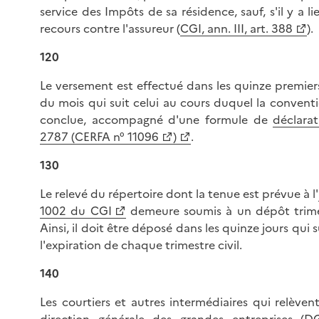
service des Impôts de sa résidence, sauf, s'il y a li
recours contre l'assureur (
CGI, ann. III, art. 388
).
120
Le versement est effectué dans les quinze premiers
du mois qui suit celui au cours duquel la conventi
conclue, accompagné d'une formule de
déclarat
2787 (CERFA n° 11096
)
.
130
Le relevé du répertoire dont la tenue est prévue à l'
1002 du CGI
demeure soumis à un dépôt trimes
Ainsi, il doit être déposé dans les quinze jours qui 
l'expiration de chaque trimestre civil.
140
Les courtiers et autres intermédiaires qui relèven