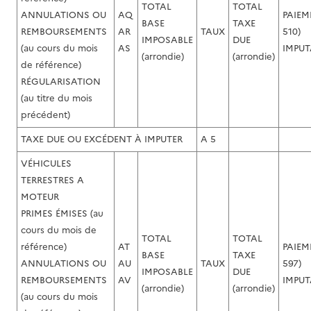
TOTAL
TOTAL
ANNULATIONS OU
AQ
PAIEM
BASE
TAXE
REMBOURSEMENTS
AR
TAUX
510)
IMPOSABLE
DUE
(au cours du mois
AS
IMPUT
(arrondie)
(arrondie)
de référence)
RÉGULARISATION
(au titre du mois
précédent)
TAXE DUE OU EXCÉDENT À IMPUTER
A 5
VÉHICULES
TERRESTRES A
MOTEUR
PRIMES ÉMISES (au
cours du mois de
TOTAL
TOTAL
référence)
AT
PAIEM
BASE
TAXE
ANNULATIONS OU
AU
TAUX
597)
IMPOSABLE
DUE
REMBOURSEMENTS
AV
IMPUT
(arrondie)
(arrondie)
(au cours du mois