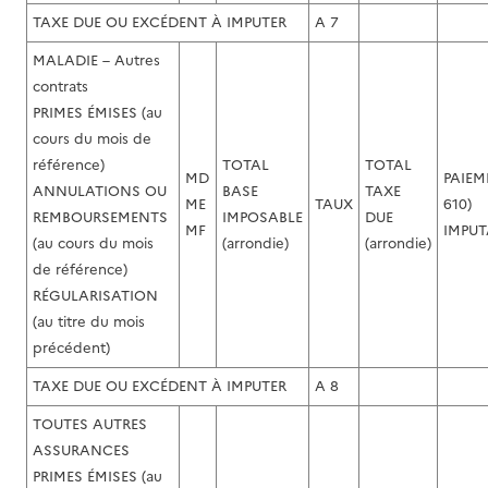
TAXE DUE OU EXCÉDENT À IMPUTER
A 7
MALADIE – Autres
contrats
PRIMES ÉMISES (au
cours du mois de
référence)
TOTAL
TOTAL
MD
PAIEM
ANNULATIONS OU
BASE
TAXE
ME
TAUX
610)
REMBOURSEMENTS
IMPOSABLE
DUE
MF
IMPUT
(au cours du mois
(arrondie)
(arrondie)
de référence)
RÉGULARISATION
(au titre du mois
précédent)
TAXE DUE OU EXCÉDENT À IMPUTER
A 8
TOUTES AUTRES
ASSURANCES
PRIMES ÉMISES (au