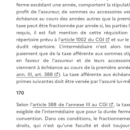
ferme excédant une année, comportent la stipulati
profit de l'assureur, de sommes ou accessoires ve
échéance au cours des années autres que la premiè
taxe peut être fractionnée par année si, les parties 
requis, il est fait mention de cette réquisition 
répertoire prévu à l'
article 1002 du CGI
et sur le
dudit répertoire. L'intermédiaire n'est alors t
paiement que de la taxe afférente aux sommes sti
en faveur de l'assureur et de leurs accessoir
viennent à échéance au cours de la première année
ann. III, art. 388
). La taxe afférente aux échéan
primes suivantes doit être versée par l'assuré lui-m
170
Selon l'
article 388 de l'annexe III au CGI
, la tax
exigible de l'intermédiaire que pour la durée ferm
convention. Dans ces conditions, le fractionneme
droits, qui n'est qu'une faculté et doit toujour