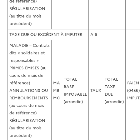
de référence)
RÉGULARISATION
(au titre du mois
précédent)
TAXE DUE OU EXCÉDENT À IMPUTER
A 6
MALADIE – Contrats
dits « solidaires et
responsables »
PRIMES ÉMISES (au
cours du mois de
TOTAL
TOTAL
référence)
MA
PAIEM
BASE
TAXE
ANNULATIONS OU
MB
TAUX
(0456)
IMPOSABLE
DUE
REMBOURSEMENTS
MC
IMPUT
(arrondie)
(arrondie)
(au cours du mois
de référence)
RÉGULARISATION
(au titre du mois
précédent)