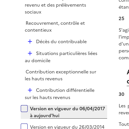
p
comm
i
revenu et des prélèvements
l
étan
e
sociaux
i
r
25
e
Recouvrement, contrôle et
r
contentieux
S'ag
l'im
D
Décès du contribuable
d'un
é
pers
D
Situations particulières liées
p
comm
é
au domicile
l
p
i
Contribution exceptionnelle sur
l
e
les hauts revenus
i
r
e
D
Contribution différentielle
30
r
é
sur les hauts revenus
p
Les 
Versions sur la période
Version en vigueur du 06/04/2017
l
reve
à aujourd'hui
i
Tout
e
Version en vigueur du 26/03/2014