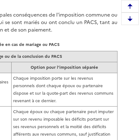
R
ncipales conséquences de l'imposition commune ou
e
D
qui se sont mariés ou ont conclu un PACS, tant au
m
e
ion et de son paiement.
o
s
n
c
ée en cas de mariage ou PACS
t
e
e
e ou de la conclusion du PACS
n
r
d
Option pour l'imposition séparée
e
r
n
Chaque imposition porte sur les revenus
e
ires
h
personnels dont chaque époux ou partenaire
e
a
dispose et sur la quote-part des revenus communs
n
u
revenant à ce dernier.
b
t
a
Chaque époux ou chaque partenaire peut imputer
d
s
sur son revenu imposable les déficits portant sur
e
d
ses revenus personnels et la moitié des déficits
l
e
afférents aux revenus communs, sauf justification
a