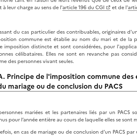
une tant en raison de leurs revenus que de ceux de le
t à leur charge au sens de l'
article 196 du CGI
et de l'
arti
issant du cas particulier des contribuables, originaires d'u
position commune est établie au nom du mari et de la pr
e imposition distincte et sont considérées, pour l'applic
onnes célibataires. Elles ne sont en revanche pas consid
e des personnes vivant seules.
A. Principe de l'imposition commune des 
du mariage ou de conclusion du PACS
personnes mariées et les partenaires liés par un PACS
nus pour l’année entière au cours de laquelle elles se sont 
efois, en cas de mariage ou de conclusion d’un PACS par