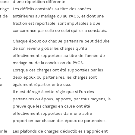
l
ncore
d'une répartition différente.
p
a
riage
Les déficits constatés au titre des années
a
p
és de
antérieures au mariage ou au PACS, et dont une
g
a
fraction est reportable, sont imputables à due
e
g
concurrence par celle ou celui qui les a constatés.
e
Chaque époux ou chaque partenaire peut déduire
de son revenu global les charges qu'il a
effectivement supportées au titre de l'année du
mariage ou de la conclusion du PACS.
Lorsque ces charges ont été supportées par les
,
deux époux ou partenaires, les charges sont
ur
également réparties entre eux.
Il n'est dérogé à cette règle que si l'un des
partenaires ou époux, apporte, par tous moyens, la
preuve que les charges en cause ont été
effectivement supportées dans une autre
proportion par chacun des époux ou partenaires.
r le
Les plafonds de charges déductibles s'apprécient