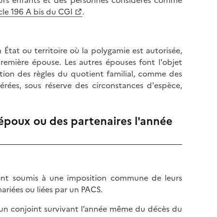
urs enfants et des personnes considérés comme
cle 196 A bis du CGI
.
n État ou territoire où la polygamie est autorisée,
emière épouse. Les autres épouses font l'objet
ation des règles du quotient familial, comme des
érées, sous réserve des circonstances d'espèce,
époux ou des partenaires l'année
 sont soumis à une imposition commune de leurs
mariées ou liées par un PACS.
 un conjoint survivant l’année même du décès du