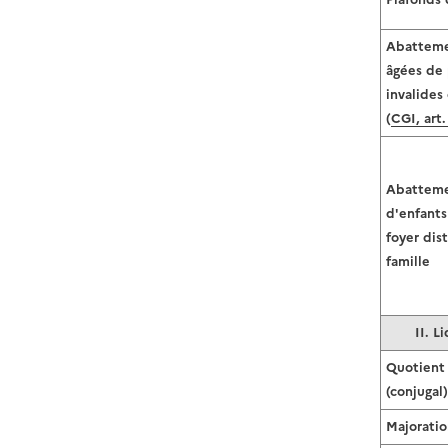
Abatteme
âgées de 
invalides
(
CGI, art.
Abatteme
d'enfants
foyer dis
famille
II. L
Quotient 
(conjugal)
Majoratio