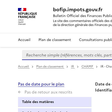
bofip.impots.gouv.fr
RÉPUBLIQUE
Bulletin Officiel des Finances Publ
FRANÇAISE
Le site des commentaires officiels des d
de la direction générale des Finances p
Accueil
Plan de classement
Consultations publi
Recherche simple (références, mots clés, partie 
Formulaire
de
recherche
Accueil
Plan de classement
IR
CHAMP
IR - Ch
Pas de date pour le plan
Date de 
Identifia
Pas de retour aux rescrits
Table des matières