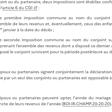
oint ou du partenaire, deux impositions sont établies co
l’
article 6 du CGI
:
ne première imposition commune au nom du conjoint 
semble de leurs revenus et, éventuellement, ceux des enfa
er
janvier à la date du décès ;
e seconde imposition commune au nom du conjoint sur
renant l’ensemble des revenus dont a disposé ce dernier a
sposé le conjoint survivant pour la période postérieure au d
époux ou partenaires signent conjointement la déclaration
ée par un seul des conjoints ou partenaires est opposable à 
époux ou partenaires peuvent opter, l'année du mariage 
incte de leurs revenus de l'année (
BOI-IR-CHAMP-20-20-20
).