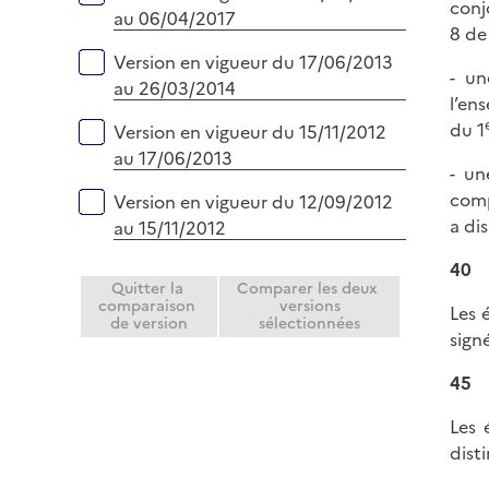
conj
r
au 06/04/2017
8 de 
Version en vigueur du 17/06/2013
- u
au 26/03/2014
l’en
du 1
Version en vigueur du 15/11/2012
au 17/06/2013
- un
comp
Version en vigueur du 12/09/2012
a di
au 15/11/2012
40
Quitter la
Comparer les deux
comparaison
versions
Les 
de version
sélectionnées
sign
45
Les 
dist