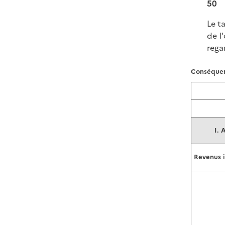
50
Le t
de l
rega
Conséquen
I. 
Revenus 