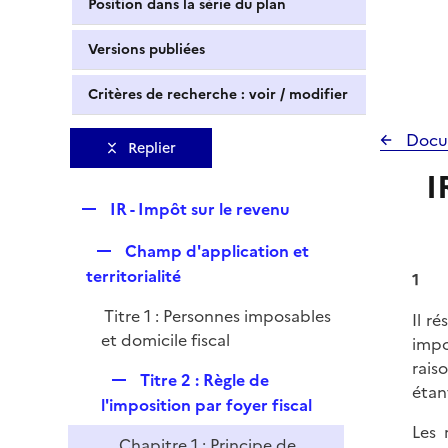
Position dans la série du plan
Versions publiées
Critères de recherche : voir / modifier
Docu
Replier
I
R
IR - Impôt sur le revenu
e
R
Champ d'application et
p
e
territorialité
l
1
p
i
Titre 1 : Personnes imposables
Il r
l
e
et domicile fiscal
impo
i
r
rais
e
R
Titre 2 : Règle de
étan
r
e
l'imposition par foyer fiscal
p
Les 
Chapitre 1 : Principe de