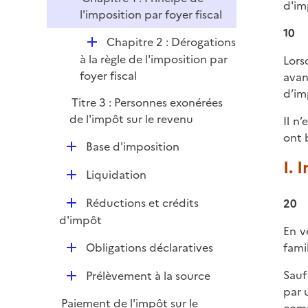
l
d'im
l'imposition par foyer fiscal
i
10
e
D
Chapitre 2 : Dérogations
r
é
à la règle de l'imposition par
Lors
p
foyer fiscal
avan
l
d’im
Titre 3 : Personnes exonérées
i
de l'impôt sur le revenu
Il n
e
ont 
r
D
Base d'imposition
é
I.
D
Liquidation
p
é
l
D
Réductions et crédits
20
p
i
é
d'impôt
l
e
En v
p
i
r
D
Obligations déclaratives
famil
l
e
é
i
r
D
Sauf
Prélèvement à la source
p
e
é
par u
l
r
Paiement de l'impôt sur le