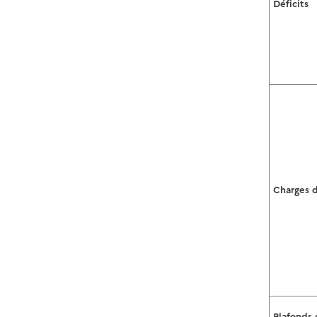
Déficits
Charges 
Plafonds 