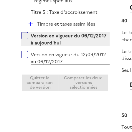
é
régimes spéciaux
p
Titre 5 : Taxe d'accroissement
l
40
i
D
Timbre et taxes assimilées
e
é
Le t
Versions sur la période
r
Version en vigueur du 06/12/2017
p
chan
à aujourd'hui
l
Le t
i
Version en vigueur du 12/09/2012
diss
e
au 06/12/2017
r
Seul 
Quitter la
Comparer les deux
comparaison
versions
de version
sélectionnées
50
Tout