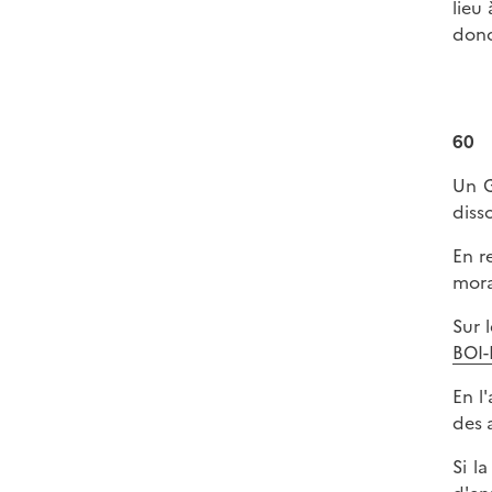
lieu
donc
60
Un G
diss
En r
mora
Sur 
BOI-
En l
des 
Si l