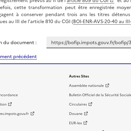
registrement prévus au II de l'
article 809 du CGI
et au I
efois, cette transformation peut être enregistrée moyen
gagent à conserver pendant trois ans les titres déten
es au III de l'article 810 du CGI (
BOI-ENR-AVS-20-40 au III-B
n du document :
ment précédent
Autres Sites
Assemblée nationale
oncordance
Bulletin Officiel de la Sécurité Social
tion
Circulaires
es.impots.gouv.fr
Douane
EUR-lex