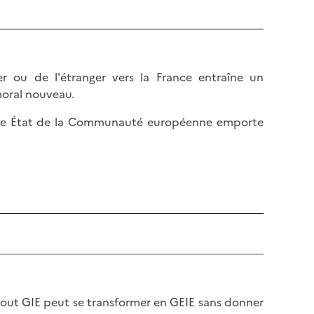
e
h
e
a
n
u
b
t
a
d
er ou de l'étranger vers la France entraîne un
s
e
moral nouveau.
d
l
e
autre État de la Communauté européenne emporte
a
l
p
a
a
p
g
a
e
g
e
 tout GIE peut se transformer en GEIE sans donner