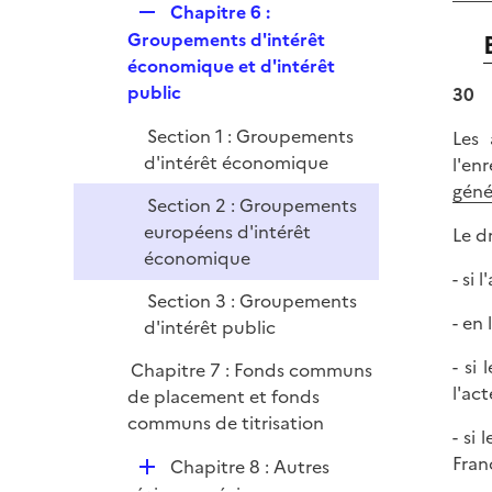
R
Chapitre 6 :
e
Groupements d'intérêt
p
économique et d'intérêt
l
public
30
i
Section 1 : Groupements
Les 
e
d'intérêt économique
l'en
r
géné
Section 2 : Groupements
européens d'intérêt
Le dr
économique
- si 
Section 3 : Groupements
- en
d'intérêt public
- si
Chapitre 7 : Fonds communs
l'ac
de placement et fonds
communs de titrisation
- si
Fran
D
Chapitre 8 : Autres