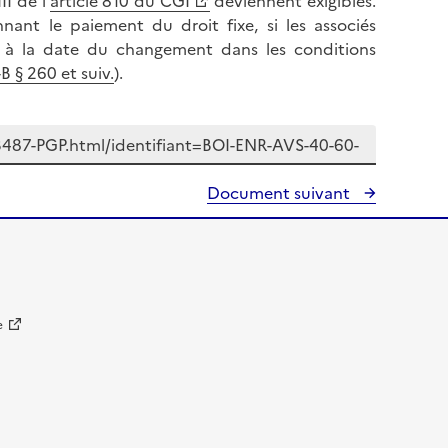
II de l'
article 810 du CGI
deviennent exigibles.
nant le paiement du droit fixe, si les associés
us à la date du changement dans les conditions
 § 260 et suiv.
).
Document suivant
e