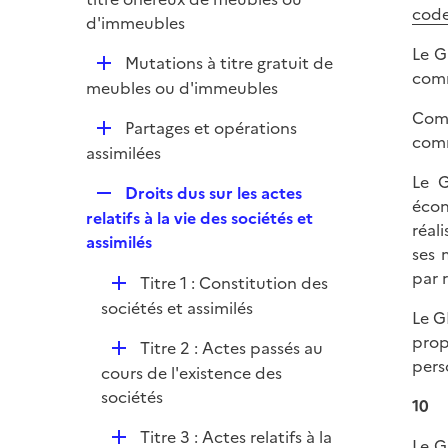
i
code
p
d'immeubles
e
l
r
Le G
D
Mutations à titre gratuit de
i
comm
é
meubles ou d'immeubles
e
p
r
Comm
D
Partages et opérations
l
comm
é
assimilées
i
p
e
Le G
R
Droits dus sur les actes
l
r
écon
e
relatifs à la vie des sociétés et
i
réal
p
assimilés
e
ses 
l
r
par 
D
Titre 1 : Constitution des
i
é
sociétés et assimilés
e
Le G
p
r
prop
D
Titre 2 : Actes passés au
l
pers
é
cours de l'existence des
i
p
sociétés
e
10
l
r
D
Titre 3 : Actes relatifs à la
i
Le G