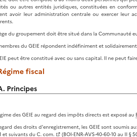
étés ou autres entités juridiques, constituées en confor
ent avoir leur administration centrale ou exercer leur a
rents.
iège du groupement doit être situé dans la Communauté e
membres du GEIE répondent indéfiniment et solidairement d
EIE peut être constitué avec ou sans capital. Il ne peut fa
 Régime fiscal
A. Principes
égime des GEIE au regard des impôts directs est exposé au
egard des droits d'enregistrement, les GEIE sont soumis au
1 et suivants du C. com.
(
BOI-ENR-AVS-40-60-10 au II § 50