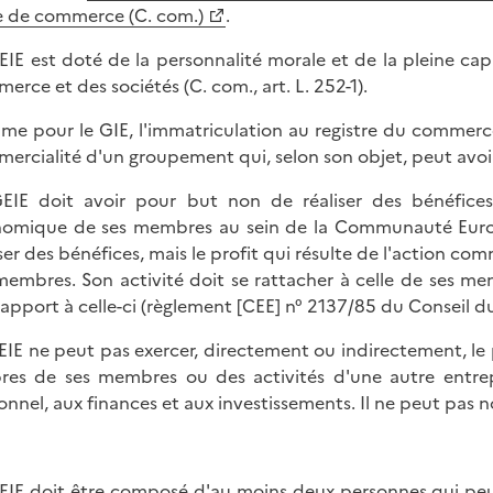
 de commerce (C. com.)
.
EIE est doté de la personnalité morale et de la pleine capa
erce et des sociétés (C. com., art. L. 252-1).
e pour le GIE, l'immatriculation au registre du commerc
ercialité d'un groupement qui, selon son objet, peut avoir
EIE doit avoir pour but non de réaliser des bénéfices,
omique de ses membres au sein de la Communauté Europé
iser des bénéfices, mais le profit qui résulte de l'action 
membres. Son activité doit se rattacher à celle de ses me
rapport à celle-ci (règlement [CEE] n° 2137/85 du Conseil du 2
EIE ne peut pas exercer, directement ou indirectement, le 
res de ses membres ou des activités d'une autre entre
onnel, aux finances et aux investissements. Il ne peut pas n
EIE doit être composé d'au moins deux personnes qui peuv