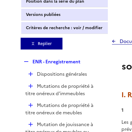
Position dans la série du plan
Versions publiées
Critères de recherche : voir / modifier
Docu
Replier
R
ENR - Enregistrement
so
e
D
Dispositions générales
p
é
l
D
Mutations de propriété à
p
i
é
I. 
titre onéreux d'immeubles
l
e
p
i
r
D
Mutations de propriété à
l
e
1
é
titre onéreux de meubles
i
r
p
e
Les 
D
Mutation de jouissance à
l
r
prév
é
titre onéreux de meubles ou