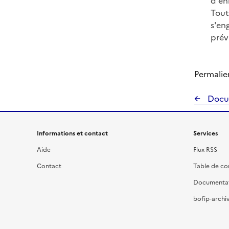
d'en
Tout
s'en
prévu
Permalie
Docu
Informations et contact
Services
Aide
Flux RSS
Contact
Table de c
Documenta
bofip-archiv