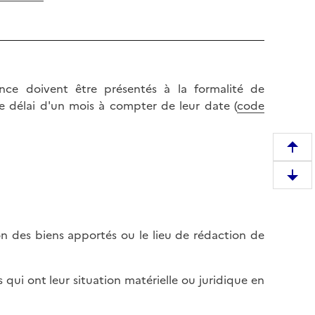
nce doivent être présentés à la formalité de
le délai d'un mois à compter de leur date (
code
R
e
D
m
e
o
s
n
c
ion des biens apportés ou le lieu de rédaction de
t
e
e
n
r
és qui ont leur situation matérielle ou juridique en
d
e
r
n