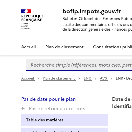
bofip.impots.gouv.fr
RÉPUBLIQUE
Bulletin Officiel des Finances Publ
FRANÇAISE
Le site des commentaires officiels des d
de la direction générale des Finances p
Accueil
Plan de classement
Consultations publi
Recherche simple (références, mots clés, partie 
Formulaire
de
recherche
Accueil
Plan de classement
ENR
AVS
ENR - Dro
Pas de date pour le plan
Date de 
Identifia
Pas de retour aux rescrits
Table des matières