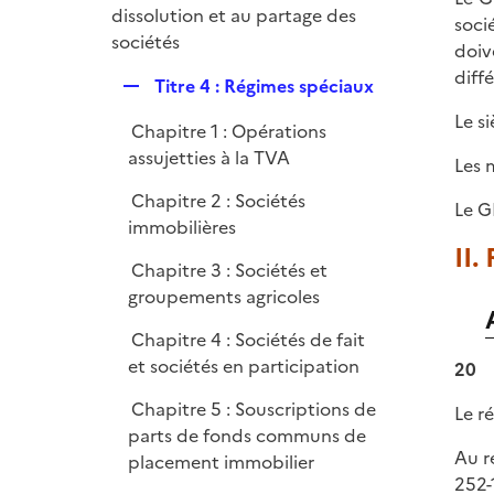
é
dissolution et au partage des
e
soci
p
sociétés
r
doiv
l
diffé
R
Titre 4 : Régimes spéciaux
i
e
e
Le s
Chapitre 1 : Opérations
p
r
assujetties à la TVA
l
Les 
i
Chapitre 2 : Sociétés
Le G
e
immobilières
r
II.
Chapitre 3 : Sociétés et
groupements agricoles
Chapitre 4 : Sociétés de fait
et sociétés en participation
20
Chapitre 5 : Souscriptions de
Le r
parts de fonds communs de
Au r
placement immobilier
252-