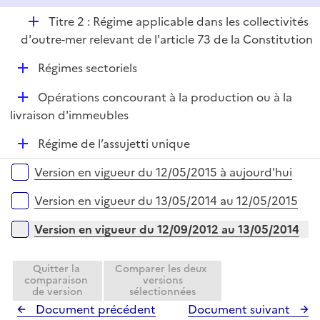
D
Titre 2 : Régime applicable dans les collectivités
é
d'outre-mer relevant de l'article 73 de la Constitution
p
D
Régimes sectoriels
l
é
i
D
Opérations concourant à la production ou à la
p
e
é
livraison d'immeubles
l
r
p
i
D
Régime de l’assujetti unique
l
e
é
i
r
Versions sur la période
Version en vigueur du 12/05/2015 à aujourd'hui
p
e
l
r
Version en vigueur du 13/05/2014 au 12/05/2015
i
e
Version en vigueur du 12/09/2012 au 13/05/2014
r
Quitter la
Comparer les deux
comparaison
versions
de version
sélectionnées
Document précédent
Document suivant