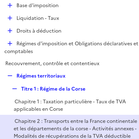
l
D
Base d'imposition
p
i
é
l
e
D
Liquidation - Taux
p
i
r
é
l
e
D
Droits à déduction
p
i
r
é
l
e
D
Régimes d'imposition et Obligations déclaratives et
p
i
r
é
comptables
l
e
p
i
r
Recouvrement, contrôle et contentieux
l
e
i
r
R
Régimes territoriaux
e
e
r
R
Titre 1 : Régime de la Corse
p
e
l
Chapitre 1 : Taxation particulière - Taux de TVA
p
i
applicables en Corse
l
e
i
r
Chapitre 2 : Transports entre la France continentale
e
et les départements de la corse - Activités annexes -
r
Modalités de récupérations de la TVA déductible