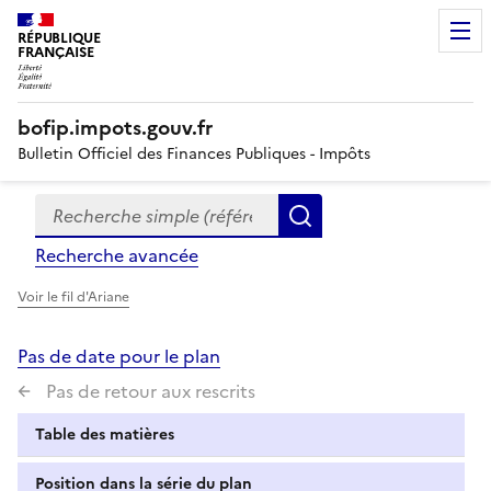
RÉPUBLIQUE
FRANÇAISE
bofip.impots.gouv.fr
Bulletin Officiel des Finances Publiques - Impôts
Recherche simple (références, mots clés, partie du titre
Formulaire
Rechercher
de
Recherche avancée
recherche
Voir le fil d'Ariane
Pas de date pour le plan
Pas de retour aux rescrits
Table des matières
Position dans la série du plan