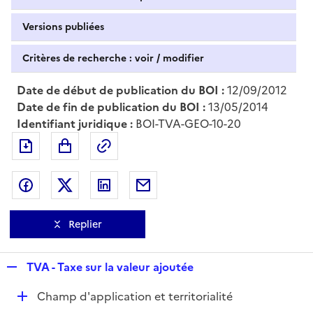
Versions publiées
Critères de recherche : voir / modifier
Date de début de publication du BOI :
12/09/2012
Date de fin de publication du BOI :
13/05/2014
Identifiant juridique :
BOI-TVA-GEO-10-20
Exporter le document au format pdf
Permalien : adresse web de ce doc
Partager sur Facebook
Partager sur Twitter
Partager sur LinkedIn
Partager par messagerie
Replier
R
TVA - Taxe sur la valeur ajoutée
e
D
Champ d'application et territorialité
p
é