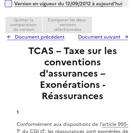
l
Versions sur la période
Version en vigueur du 12/09/2012 à aujourd'hui
p
i
l
e
i
Quitter la
Comparer les deux
r
comparaison
versions
e
de version
sélectionnées
r
Document précédent
Document suivant
TCAS – Taxe sur les
conventions
d'assurances –
Exonérations -
Réassurances
1
Conformément aux dispositions de l'
article 995-
1° du CGI
, les réassurances sont exonérées de