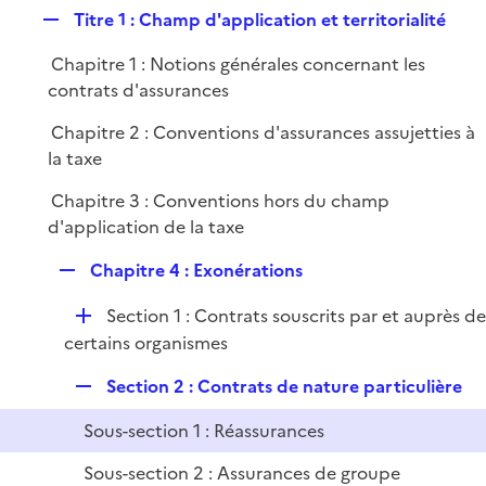
i
R
Titre 1 : Champ d'application et territorialité
p
e
e
l
r
Chapitre 1 : Notions générales concernant les
p
i
contrats d'assurances
l
e
i
r
Chapitre 2 : Conventions d'assurances assujetties à
e
la taxe
r
Chapitre 3 : Conventions hors du champ
d'application de la taxe
R
Chapitre 4 : Exonérations
e
D
Section 1 : Contrats souscrits par et auprès d
p
é
certains organismes
l
p
i
R
Section 2 : Contrats de nature particulière
l
e
e
i
r
Sous-section 1 : Réassurances
p
e
l
r
Sous-section 2 : Assurances de groupe