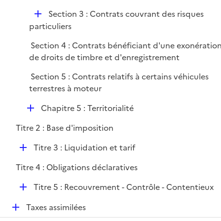
i
e
D
Section 3 : Contrats couvrant des risques
r
é
particuliers
p
Section 4 : Contrats bénéficiant d'une exonératio
l
de droits de timbre et d'enregistrement
i
e
Section 5 : Contrats relatifs à certains véhicules
r
terrestres à moteur
D
Chapitre 5 : Territorialité
é
Titre 2 : Base d'imposition
p
l
D
Titre 3 : Liquidation et tarif
i
é
e
Titre 4 : Obligations déclaratives
p
r
l
D
Titre 5 : Recouvrement - Contrôle - Contentieux
i
é
e
D
Taxes assimilées
p
r
é