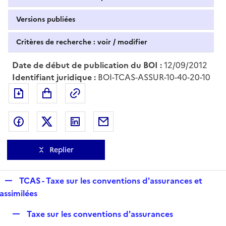
Versions publiées
Critères de recherche : voir / modifier
Date de début de publication du BOI :
12/09/2012
Identifiant juridique :
BOI-TCAS-ASSUR-10-40-20-10
Exporter le document au format pdf
Permalien : adresse web de ce doc
Partager sur Facebook
Partager sur Twitter
Partager sur LinkedIn
Partager par messagerie
Replier
R
TCAS - Taxe sur les conventions d'assurances et
e
assimilées
p
R
Taxe sur les conventions d'assurances
l
e