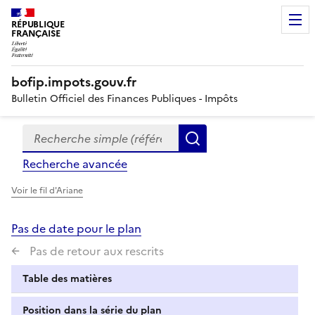
RÉPUBLIQUE
FRANÇAISE
bofip.impots.gouv.fr
Bulletin Officiel des Finances Publiques - Impôts
Recherche simple (références, mots clés, partie du titre
Formulaire
Rechercher
de
Recherche avancée
recherche
Voir le fil d'Ariane
Pas de date pour le plan
Pas de retour aux rescrits
Table des matières
Position dans la série du plan