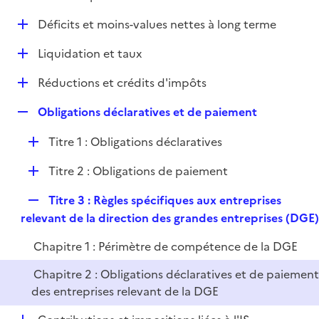
i
é
l
e
D
Déficits et moins-values nettes à long terme
p
i
r
é
l
e
D
Liquidation et taux
p
i
r
é
l
e
D
Réductions et crédits d'impôts
p
i
r
é
l
e
R
Obligations déclaratives et de paiement
p
i
r
e
l
e
D
Titre 1 : Obligations déclaratives
p
i
r
é
l
e
D
Titre 2 : Obligations de paiement
p
i
r
é
l
e
R
Titre 3 : Règles spécifiques aux entreprises
p
i
r
e
relevant de la direction des grandes entreprises (DGE)
l
e
p
i
r
Chapitre 1 : Périmètre de compétence de la DGE
l
e
i
r
Chapitre 2 : Obligations déclaratives et de paiemen
e
des entreprises relevant de la DGE
r