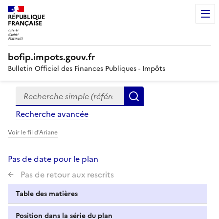
RÉPUBLIQUE
FRANÇAISE
bofip.impots.gouv.fr
Bulletin Officiel des Finances Publiques - Impôts
Recherche simple (références, mots clés, partie du titre
Formulaire
Rechercher
de
Recherche avancée
recherche
Voir le fil d'Ariane
Pas de date pour le plan
Pas de retour aux rescrits
Table des matières
Position dans la série du plan