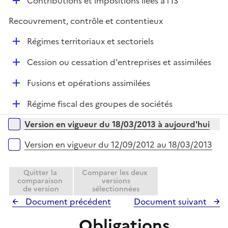
D
Contributions et impositions liées à l'IS
é
Recouvrement, contrôle et contentieux
p
l
D
Régimes territoriaux et sectoriels
i
é
e
D
Cession ou cessation d'entreprises et assimilées
p
r
é
l
D
Fusions et opérations assimilées
p
i
é
l
e
D
Régime fiscal des groupes de sociétés
p
i
r
é
l
e
Versions sur la période
Version en vigueur du 18/03/2013 à aujourd'hui
p
i
r
l
e
Version en vigueur du 12/09/2012 au 18/03/2013
i
r
e
Quitter la
Comparer les deux
r
comparaison
versions
de version
sélectionnées
Document précédent
Document suivant
Obligations