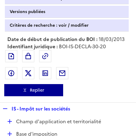
Versions publiées
Critères de recherche : voir / modifier
Date de début de publication du BOI :
18/03/2013
Identifiant juridique :
BOI-IS-DECLA-30-20
Exporter le document au format pdf
Permalien : adresse web de ce doc
Partager sur Facebook
Partager sur Twitter
Partager sur LinkedIn
Partager par messagerie
Replier
R
IS - Impôt sur les sociétés
e
D
Champ d'application et territorialité
p
é
l
D
Base d'imposition
p