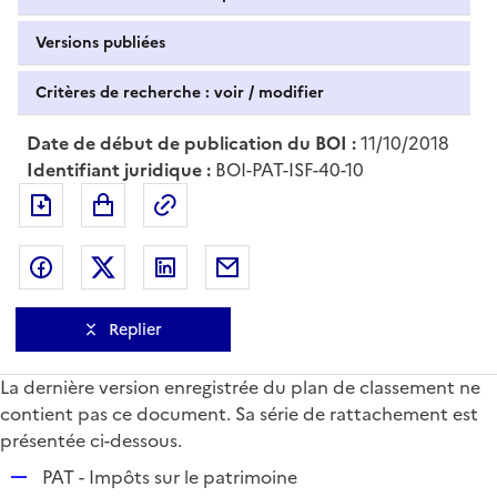
Versions publiées
Critères de recherche : voir / modifier
Date de début de publication du BOI :
11/10/2018
Identifiant juridique :
BOI-PAT-ISF-40-10
Exporter le document au format pdf
Permalien : adresse web de ce doc
Partager sur Facebook
Partager sur Twitter
Partager sur LinkedIn
Partager par messagerie
Replier
La dernière version enregistrée du plan de classement ne
contient pas ce document. Sa série de rattachement est
présentée ci-dessous.
R
PAT - Impôts sur le patrimoine