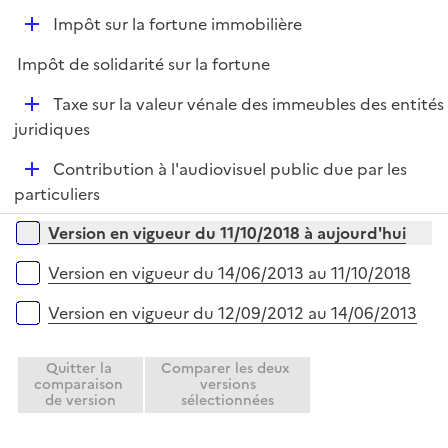
e
D
Impôt sur la fortune immobilière
p
é
l
Impôt de solidarité sur la fortune
p
i
l
e
D
Taxe sur la valeur vénale des immeubles des entités
i
r
é
juridiques
e
p
r
D
Contribution à l'audiovisuel public due par les
l
é
particuliers
i
p
e
Versions sur la période
Version en vigueur du 11/10/2018 à aujourd'hui
l
r
i
Version en vigueur du 14/06/2013 au 11/10/2018
e
r
Version en vigueur du 12/09/2012 au 14/06/2013
Quitter la
Comparer les deux
comparaison
versions
de version
sélectionnées