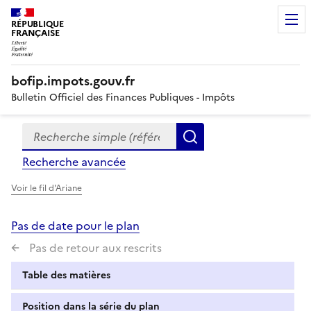
RÉPUBLIQUE
FRANÇAISE
bofip.impots.gouv.fr
Bulletin Officiel des Finances Publiques - Impôts
Recherche simple (références, mots clés, partie du titre
Formulaire
Rechercher
de
Recherche avancée
recherche
Voir le fil d'Ariane
Pas de date pour le plan
Pas de retour aux rescrits
Table des matières
Position dans la série du plan