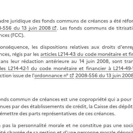
adre juridique des fonds communs de créances a été réfor
-556 du 13 juin 2008
. Les fonds communs de titrisa
nces (FCC).
onséquence, les dispositions relatives aux droits d'e
nces, régis par les
articles L214-43 du code monétaire et f
ns leur rédaction antérieure au 14 juin 2008, sont trans
cles L214-42-1 du code monétaire et financier à L214-49
ction issue de l'
ordonnance n°
2008-556 du 13 juin 200
onds commun de créances est une copropriété qui a pour ob
nues par des établissements de crédit, la Caisse des dépôts
'émettre des parts représentatives de ces créances.
'a pas la personnalité morale et ne constitue pas une sociét
été chargée de sa gestion et d'une personne morale déposit