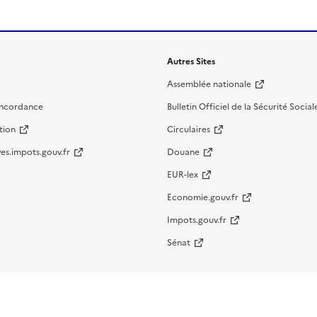
Autres Sites
Assemblée nationale
oncordance
Bulletin Officiel de la Sécurité Social
tion
Circulaires
es.impots.gouv.fr
Douane
EUR-lex
Economie.gouv.fr
Impots.gouv.fr
Sénat