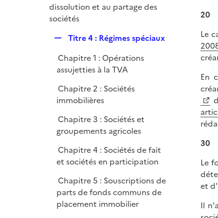
é
dissolution et au partage des
e
20
p
sociétés
r
l
Le c
R
Titre 4 : Régimes spéciaux
i
2008
e
e
créa
Chapitre 1 : Opérations
p
r
assujetties à la TVA
l
En c
i
Chapitre 2 : Sociétés
créa
e
immobilières
da
r
arti
Chapitre 3 : Sociétés et
réda
groupements agricoles
30
Chapitre 4 : Sociétés de fait
et sociétés en participation
Le f
déte
Chapitre 5 : Souscriptions de
et d
parts de fonds communs de
placement immobilier
Il n
soci