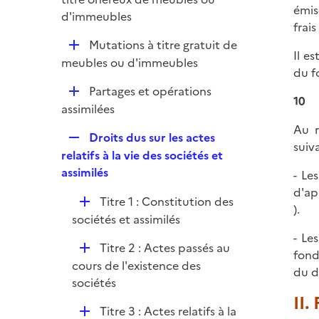
i
émis
p
d'immeubles
e
frai
l
r
D
Mutations à titre gratuit de
i
Il e
é
meubles ou d'immeubles
e
du f
p
r
D
Partages et opérations
l
10
é
assimilées
i
p
e
Au r
R
Droits dus sur les actes
l
r
suiva
e
relatifs à la vie des sociétés et
i
p
assimilés
- Le
e
l
d'ap
r
D
Titre 1 : Constitution des
i
).
é
sociétés et assimilés
e
p
- Le
r
D
Titre 2 : Actes passés au
l
fond
é
cours de l'existence des
i
du d
p
sociétés
e
l
II.
r
D
Titre 3 : Actes relatifs à la
i