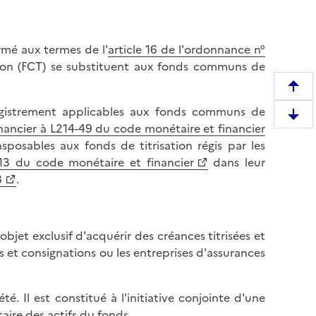
mé aux termes de l'
article 16 de l'ordonnance n°
tion (FCT) se substituent aux fonds communs de
R
e
nregistrement applicables aux fonds communs de
D
m
inancier à L214-49 du code monétaire et financier
e
o
posables aux fonds de titrisation régis par les
s
n
-13 du code monétaire et financier
dans leur
c
t
8
.
e
e
n
r
d
e
jet exclusif d'acquérir des créances titrisées et
r
n
 et consignations ou les entreprises d'assurances
e
h
e
a
n
u
é. Il est constitué à l'initiative conjointe d'une
b
t
aire des actifs du fonds.