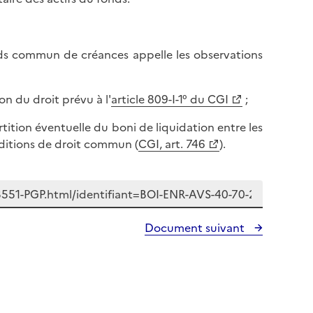
a
d
s
e
d
l
onds commun de créances appelle les observations
e
a
l
p
a
a
on du droit prévu à l'
article 809-I-1° du CGI
;
p
g
a
tition éventuelle du boni de liquidation entre les
e
g
nditions de droit commun (
CGI, art. 746
).
e
Document suivant