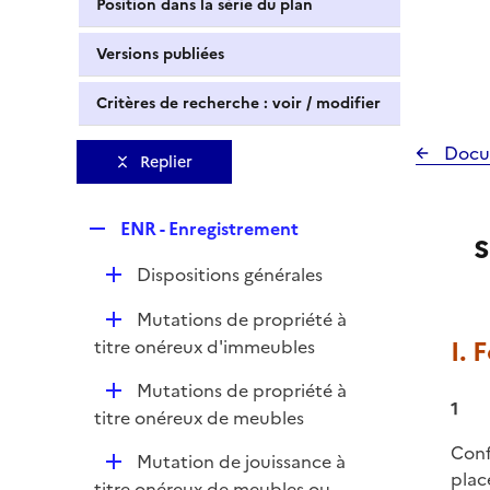
Position dans la série du plan
Versions publiées
Critères de recherche : voir / modifier
Docu
Replier
R
ENR - Enregistrement
e
D
Dispositions générales
p
é
l
D
Mutations de propriété à
p
i
é
I.
titre onéreux d'immeubles
l
e
p
i
r
D
Mutations de propriété à
l
e
1
é
titre onéreux de meubles
i
r
p
e
Conf
D
Mutation de jouissance à
l
r
plac
é
titre onéreux de meubles ou