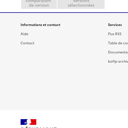
comparaison
versions
r
de version
sélectionnées
Informations et contact
Services
Aide
Flux RSS
Contact
Table de c
Documenta
bofip-archiv