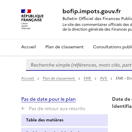
bofip.impots.gouv.fr
RÉPUBLIQUE
Bulletin Officiel des Finances Publ
FRANÇAISE
Le site des commentaires officiels des d
de la direction générale des Finances p
Accueil
Plan de classement
Consultations publi
Recherche simple (références, mots clés, partie 
Formulaire
de
recherche
Accueil
Plan de classement
ENR
AVS
ENR – Dro
Pas de date pour le plan
Date de 
Identifia
Pas de retour aux rescrits
Table des matières