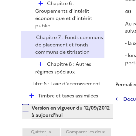
D
Chapitre 6 :
é
Groupements d'intérêt
40
p
économique et d'intérêt
Au r
l
public
suiv
i
Chapitre 7 : Fonds communs
e
- la
de placement et fonds
r
communs de titrisation
- lo
port
D
Chapitre 8 : Autres
é
régimes spéciaux
p
Titre 5 : Taxe d'accroissement
Permalie
l
i
D
Timbre et taxes assimilées
Docu
e
é
Versions sur la période
r
Version en vigueur du 12/09/2012
p
à aujourd'hui
l
i
e
Quitter la
Comparer les deux