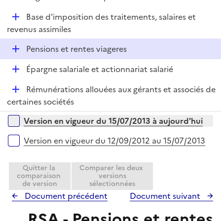
i
é
l
e
D
Base d'imposition des traitements, salaires et
p
i
r
é
revenus assimiles
l
e
p
i
r
D
Pensions et rentes viageres
l
e
é
i
r
D
Épargne salariale et actionnariat salarié
p
e
é
l
r
D
Rémunérations allouées aux gérants et associés de
p
i
é
certaines sociétés
l
e
p
i
r
Versions sur la période
Version en vigueur du 15/07/2013 à aujourd'hui
l
e
i
r
Version en vigueur du 12/09/2012 au 15/07/2013
e
r
Quitter la
Comparer les deux
comparaison
versions
de version
sélectionnées
Document précédent
Document suivant
RSA - Pensions et rentes