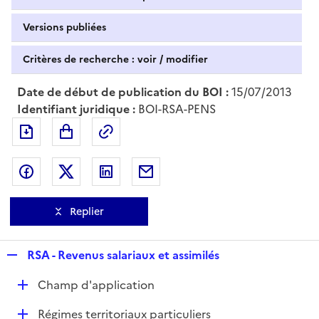
Versions publiées
Critères de recherche : voir / modifier
Date de début de publication du BOI :
15/07/2013
Identifiant juridique :
BOI-RSA-PENS
Exporter le document au format pdf
Permalien : adresse web de ce doc
Partager sur Facebook
Partager sur Twitter
Partager sur LinkedIn
Partager par messagerie
Replier
R
RSA - Revenus salariaux et assimilés
e
D
Champ d'application
p
é
l
D
Régimes territoriaux particuliers
p