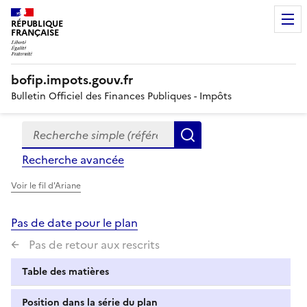
RÉPUBLIQUE
FRANÇAISE
bofip.impots.gouv.fr
Bulletin Officiel des Finances Publiques - Impôts
Recherche simple (références, mots clés, partie du titre
Formulaire
Rechercher
de
Recherche avancée
recherche
Voir le fil d'Ariane
Pas de date pour le plan
Pas de retour aux rescrits
Table des matières
Position dans la série du plan