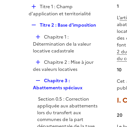
p
e
D
1
Titre 1 : Champ
l
r
é
d'application et territorialité
i
L’
art
p
e
abat
R
Titre 2 : Base d'imposition
l
r
loca
e
i
D
Chapitre 1 :
des 
p
e
é
Détermination de la valeur
font
l
r
p
locative cadastrale
2 d
i
l
du c
e
D
Chapitre 2 : Mise à jour
i
r
é
des valeurs locatives
10
e
p
r
R
Chapitre 3 :
Cet 
l
e
Abattements spéciaux
publ
i
p
e
I. 
Section 0.5 : Correction
l
r
appliquée aux abattements
i
lors du transfert aux
e
20
communes de la part
r
départementale de la taxe
Le b