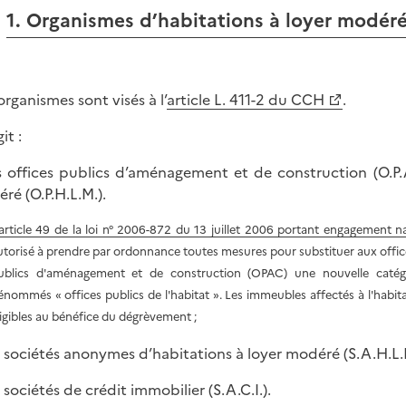
1. Organismes d’habitations à loyer modér
organismes sont visés à l’
article L. 411-2 du CCH
.
git :
s offices publics d’aménagement et de construction (O.P.A
ré (O.P.H.L.M.).
article 49 de la loi n° 2006-872 du 13 juillet 2006 portant engagement 
utorisé à prendre par ordonnance toutes mesures pour substituer aux offic
ublics d'aménagement et de construction (OPAC) une nouvelle catégor
énommés « offices publics de l'habitat ». Les immeubles affectés à l'habita
ligibles au bénéfice du dégrèvement ;
s sociétés anonymes d’habitations à loyer modéré (S.A.H.L.M
 sociétés de crédit immobilier (S.A.C.I.).