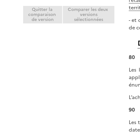
terr
Quitter la
Comparer les deux
comparaison
versions
- et 
de version
sélectionnées
de c
80
Les 
appl
énum
L’ac
90
Les 
date