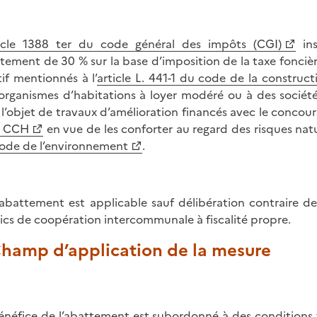
icle 1388 ter du code général des impôts (CGI)
ins
tement de 30 % sur la base d’imposition de la taxe foncièr
tif mentionnés à l’
article L. 441-1 du code de la construct
organismes d’habitations à loyer modéré ou à des sociét
 l’objet de travaux d’amélioration financés avec le concours
u CCH
en vue de les conforter au regard des risques natu
ode de l’environnement
.
abattement est applicable sauf délibération contraire des 
ics de coopération intercommunale à fiscalité propre.
Champ d’application de la mesure
énéfice de l’abattement est subordonné à des conditions t