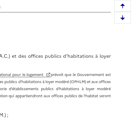
é
R
e
D
m
e
o
s
n
c
t
e
e
.C.) et des offices publics d’habitations à loyer
n
r
d
e
r
n
national pour le logement
prévoit que le Gouvernement est
e
h
es publics d'habitations à loyer modéré (OPHLM) et aux offices
e
a
ie d'établissements publics d'habitations à loyer modéré
n
u
tion qui appartiendront aux offices publics de l'habitat seront
b
t
a
d
s
.) ;
e
d
l
e
a