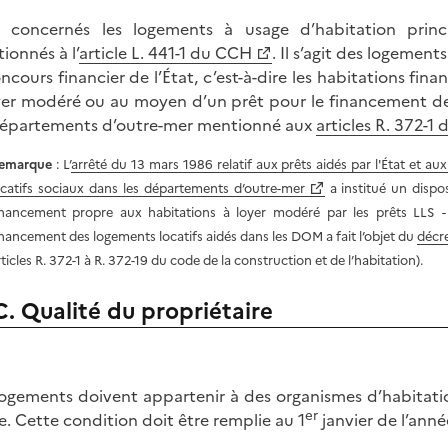
 concernés les logements à usage d’habitation princi
ionnés à l’
article L. 441-1 du CCH
. Il s’agit des logemen
oncours financier de l’État, c’est-à-dire les habitations f
yer modéré ou au moyen d’un prêt pour le financement des
départements d’outre-mer mentionné aux
articles R. 372-1
emarque
: L’
arrêté du 13 mars 1986 relatif aux prêts aidés par l'État et a
ocatifs sociaux dans les départements d’outre-mer
a institué un dispo
inancement propre aux habitations à loyer modéré par les prêts LLS - 
inancement des logements locatifs aidés dans les DOM a fait l’objet du
décr
rticles R. 372-1 à R. 372-19 du code de la construction et de l’habitation).
C. Qualité du propriétaire
logements doivent appartenir à des organismes d’habitati
er
e. Cette condition doit être remplie au 1
janvier de l’anné