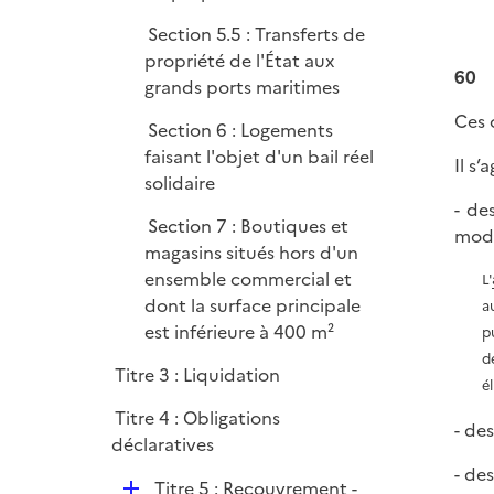
Section 5.5 : Transferts de
propriété de l'État aux
60
grands ports maritimes
Ces 
Section 6 : Logements
faisant l'objet d'un bail réel
Il s’a
solidaire
- de
Section 7 : Boutiques et
modé
magasins situés hors d'un
ensemble commercial et
L'
dont la surface principale
a
est inférieure à 400 m²
p
d
Titre 3 : Liquidation
é
Titre 4 : Obligations
- de
déclaratives
- des
D
Titre 5 : Recouvrement -