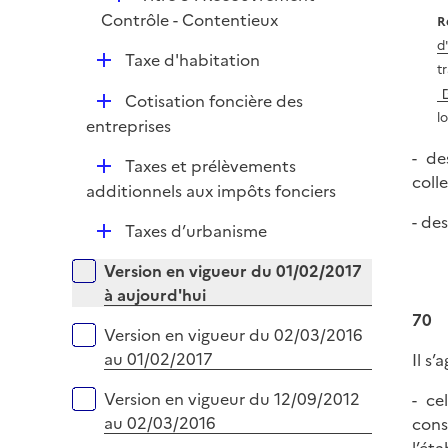
é
Contrôle - Contentieux
R
p
d
D
Taxe d'habitation
l
t
é
i
D
Cotisation foncière des
p
e
l
é
entreprises
l
r
p
i
- de
D
Taxes et prélèvements
l
e
coll
é
additionnels aux impôts fonciers
i
r
p
e
- de
D
Taxes d’urbanisme
l
r
é
i
Versions sur la période
Version en vigueur du 01/02/2017
p
e
à aujourd'hui
l
r
70
i
Version en vigueur du 02/03/2016
e
au 01/02/2017
Il s
r
Version en vigueur du 12/09/2012
- ce
au 02/03/2016
cons
l’ét