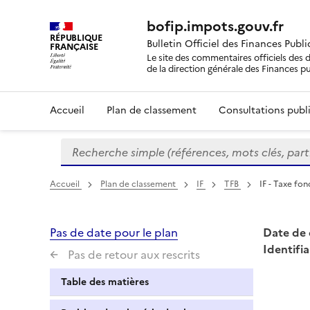
bofip.impots.gouv.fr
RÉPUBLIQUE
Bulletin Officiel des Finances Publ
FRANÇAISE
Le site des commentaires officiels des d
de la direction générale des Finances p
Accueil
Plan de classement
Consultations publi
Recherche simple (références, mots clés, partie 
Formulaire
de
recherche
Accueil
Plan de classement
IF
TFB
IF - Taxe fon
Pas de date pour le plan
Date de 
Identifia
Pas de retour aux rescrits
Table des matières