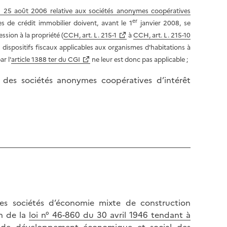
l
p
u 25 août 2006 relative aux sociétés anonymes coopératives
a
a
er
s de crédit immobilier doivent, avant le 1
janvier 2008, se
p
g
ssion à la propriété (
CCH, art. L. 215-1
à
CCH, art. L. 215-10
a
e
 dispositifs fiscaux applicables aux organismes d'habitations à
g
r l'
article 1388 ter du CGI
ne leur est donc pas applicable ;
e
des sociétés anonymes coopératives d’intérêt
e les sociétés d’économie mixte de construction
n de la
loi n° 46-860 du 30 avril 1946 tendant à
et de développement économique et social des