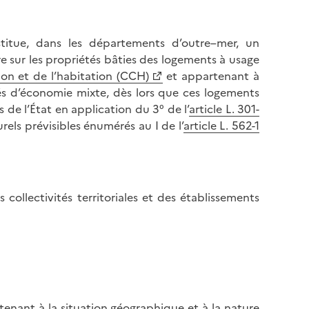
titue, dans les départements d’outre–mer, un
e sur les propriétés bâties des logements à usage
ion et de l’habitation (CCH)
et appartenant à
és d’économie mixte, dès lors que ces logements
 de l’État en application du 3° de l’
article L. 301-
rels prévisibles énumérés au I de l’
article L. 562-1
collectivités territoriales et des établissements
enant à la situation géographique et à la nature