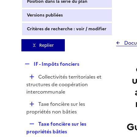
Position dans la série du plan
Versions publiées
Critères de recherche : voir / modifier
Docu
Replier
R
IF - Impôts fonciers
e
D
Collectivités territoriales et
u
p
é
structures de coopération
l
p
intercommunale
i
l
e
D
Taxe foncière sur les
i
r
é
propriétés non bâties
e
p
r
Gu
R
Taxe foncière sur les
l
e
propriétés bâties
i