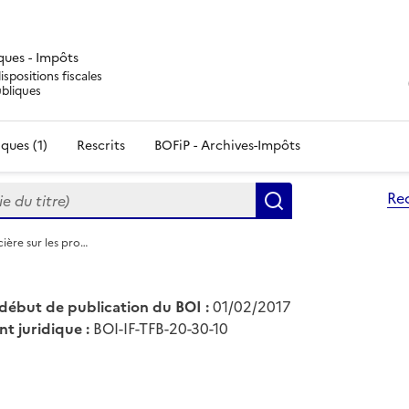
iques - Impôts
ispositions fiscales
ubliques
ques (1)
Rescrits
BOFiP - Archives-Impôts
du titre)
Re
Rechercher
cière sur les pro…
début de publication du BOI :
01/02/2017
nt juridique :
BOI-IF-TFB-20-30-10