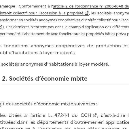
emarque
: Conformément à l'
article 2 de l'ordonnance n° 2006-1048 d
'intérêt collectif pour l'accession à la propriété
, les sociétés anonyme
ransformer en sociétés anonymes coopératives d'intérêt collectif pour l'acce
). Ces dernières n'entrent pas dans le champ d'application des différents
oyer modéré. L'abattement de taxe foncière sur les propriétés bâties prévu pa
s fondations anonymes coopératives de production et 
ectif d’habitations à loyer modéré ;
s sociétés anonymes d’habitations à loyer modéré.
2. Sociétés d’économie mixte
’agit des sociétés d’économie mixte suivantes :
lles citées à l’
article L. 472-1-1 du CCH
, c’est-à-dir
tituées dans les départements d’outre-mer en applicatio
ablissement et à l’exécution de plans d’équipement 