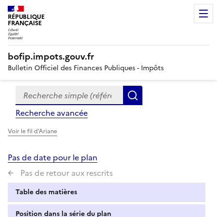
RÉPUBLIQUE
FRANÇAISE
bofip.impots.gouv.fr
Bulletin Officiel des Finances Publiques - Impôts
Recherche simple (références, mots clés, partie du titre
Formulaire
Rechercher
de
Recherche avancée
recherche
Voir le fil d'Ariane
Pas de date pour le plan
Pas de retour aux rescrits
Table des matières
Position dans la série du plan