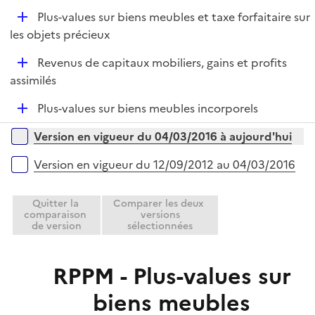
e
D
Plus-values sur biens meubles et taxe forfaitaire sur
p
é
les objets précieux
l
p
i
D
Revenus de capitaux mobiliers, gains et profits
l
e
é
assimilés
i
r
p
e
D
Plus-values sur biens meubles incorporels
l
r
é
i
Versions sur la période
Version en vigueur du 04/03/2016 à aujourd'hui
p
e
l
r
Version en vigueur du 12/09/2012 au 04/03/2016
i
e
Quitter la
Comparer les deux
r
comparaison
versions
de version
sélectionnées
RPPM - Plus-values sur
biens meubles