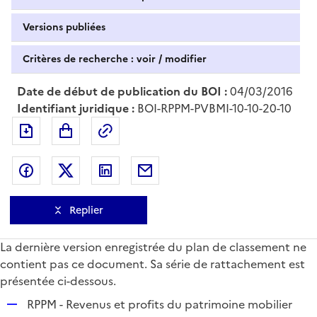
Versions publiées
Critères de recherche : voir / modifier
Date de début de publication du BOI :
04/03/2016
Identifiant juridique :
BOI-RPPM-PVBMI-10-10-20-10
Exporter le document au format pdf
Permalien : adresse web de ce doc
Partager sur Facebook
Partager sur Twitter
Partager sur LinkedIn
Partager par messagerie
Replier
La dernière version enregistrée du plan de classement ne
contient pas ce document. Sa série de rattachement est
présentée ci-dessous.
R
RPPM - Revenus et profits du patrimoine mobilier