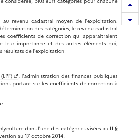
e considérée, plusieurs catégories pour chacune
R
e
t au revenu cadastral moyen de l'exploitation.
D
m
détermination des catégories, le revenu cadastral
e
o
es coefficients de correction qui apparaîtraient
s
n
de leur importance et des autres éléments qui,
c
t
résultats de l'exploitation.
e
e
n
r
d
e
r
 (LPF)
, l'administration des finances publiques
n
e
ns portant sur les coefficients de correction à
h
e
a
n
u
e.
b
t
a
d
s
e
d
lyculture dans l'une des catégories visées au
II §
l
e
 version au 17 octobre 2014.
a