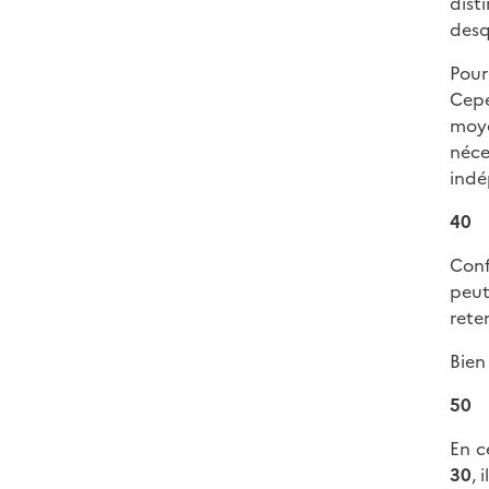
dist
desq
Pour
Cepe
moye
néce
indé
40
Conf
peut
reten
Bien
50
En c
30
, 