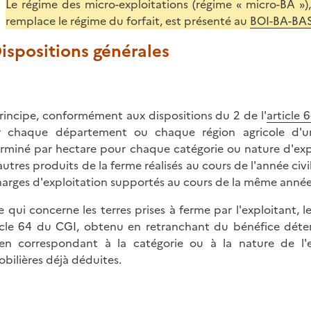
Le régime des micro-exploitations (régime « micro-BA »),
remplace le régime du forfait, est présenté au
BOI-BA-BAS
Dispositions générales
rincipe, conformément aux dispositions du 2 de l'
article 
 chaque département ou chaque région agricole d'un
rminé par hectare pour chaque catégorie ou nature d'explo
autres produits de la ferme réalisés au cours de l'année civ
harges d'exploitation supportés au cours de la même année
e qui concerne les terres prises à ferme par l'exploitant, 
ticle 64 du CGI, obtenu en retranchant du bénéfice dé
n correspondant à la catégorie ou à la nature de l'
bilières déjà déduites.