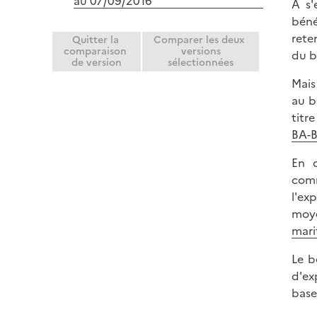
au 07/09/2016
À s'
béné
rete
Quitter la
Comparer les deux
comparaison
versions
du b
de version
sélectionnées
Mais 
au b
titr
BA-B
En c
comm
l'ex
moye
mari
Le b
d'ex
base