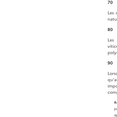
70
Les 
natu
80
Les 
viti
poly
90
Lors
qu'a
impo
comp
R
p
a