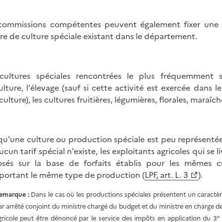
commissions compétentes peuvent également fixer une é
re de culture spéciale existant dans le département.
cultures spéciales rencontrées le plus fréquemment sont 
culture, l'élevage (sauf si cette activité est exercée dans
culture), les cultures fruitières, légumières, florales, maraîc
qu'une culture ou production spéciale est peu représent
ucun tarif spécial n'existe, les exploitants agricoles qui se
sés sur la base de forfaits établis pour les mêmes 
ortant le même type de production (
LPF, art. L. 3
).
emarque
:
Dans le cas où les productions spéciales présentent un caractère
ar arrêté conjoint du ministre chargé du budget et du ministre en charge de 
gricole peut être dénoncé par le service des impôts en application du 3° 