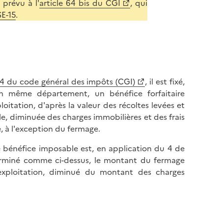
 prévu à l'
article 64 bis du CGI
, qui
E-15
.
64 du code général des impôts (CGI)
, il est fixé,
 même département, un bénéfice forfaitaire
itation, d'après la valeur des récoltes levées et
ile, diminuée des charges immobilières et des frais
, à l'exception du fermage.
le bénéfice imposable est, en application du 4 de
terminé comme ci-dessus, le montant du fermage
exploitation, diminué du montant des charges