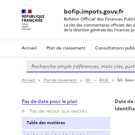
bofip.impots.gouv.fr
RÉPUBLIQUE
Bulletin Officiel des Finances Publ
FRANÇAISE
Le site des commentaires officiels des d
de la direction générale des Finances p
Accueil
Plan de classement
Consultations publi
Recherche simple (références, mots clés, partie 
Formulaire
de
recherche
Accueil
Plan de classement
BA
BASE
BA - Base 
Pas de date pour le plan
Date de 
Identifia
Pas de retour aux rescrits
Table des matières