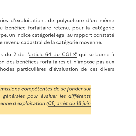
l
p
a
a
p
g
gories d'exploitations de polyculture d'un même
a
e
bénéfice forfaitaire retenu, pour la catégorie
g
pe, un indice catégoriel égal au rapport constaté
e
le revenu cadastral de la catégorie moyenne.
s du 2 de l'
article 64 du CGI
qui se borne à
n des bénéfices forfaitaires et n'impose pas aux
odes particulières d'évaluation de ces divers
ommissions compétentes de se fonder sur
générales pour évaluer les différents
enne d'exploitation (
CE, arrêt du 18 juin