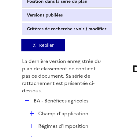
Position dans la série du plan
Versions publiées
Critères de recherche : voir / modifier
Replier
La dernière version enregistrée du
plan de classement ne contient
pas ce document. Sa série de
rattachement est présentée ci-
dessous.
R
BA - Bénéfices agricoles
e
D
Champ d'application
p
é
l
D
Régimes d'imposition
p
i
é
l