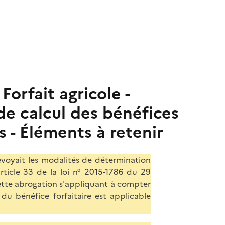
Forfait agricole -
e calcul des bénéfices
s - Éléments à retenir
évoyait les modalités de détermination
rticle 33 de la loi n° 2015-1786 du 29
ette abrogation s'appliquant à compter
du bénéfice forfaitaire est applicable