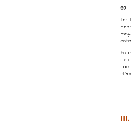
60
Les 
dépa
moye
entr
En e
défi
comm
élém
III