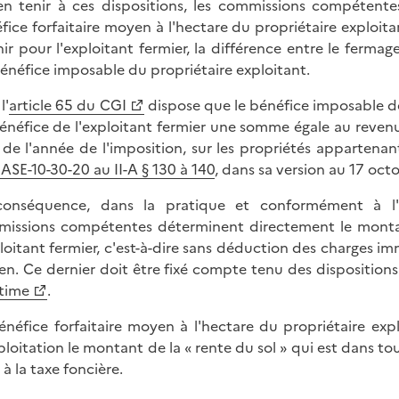
en tenir à ces dispositions, les commissions compétente
fice forfaitaire moyen à l'hectare du propriétaire exploita
nir pour l'exploitant fermier, la différence entre le ferma
énéfice imposable du propriétaire exploitant.
l'
article 65 du CGI
dispose que le bénéfice imposable de
énéfice de l'exploitant fermier une somme égale au revenu 
e de l'année de l'imposition, sur les propriétés appartenant
ASE-10-30-20 au II-A § 130 à 140
, dans sa version au 17 oct
onséquence, dans la pratique et conformément à l'e
issions compétentes déterminent directement le montan
ploitant fermier, c'est-à-dire sans déduction des charges i
n. Ce dernier doit être fixé compte tenu des dispositions 
time
.
énéfice forfaitaire moyen à l'hectare du propriétaire exp
ploitation le montant de la « rente du sol » qui est dans tous
 à la taxe foncière.