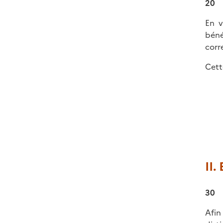
20
En v
béné
corr
Cett
II.
30
Afin