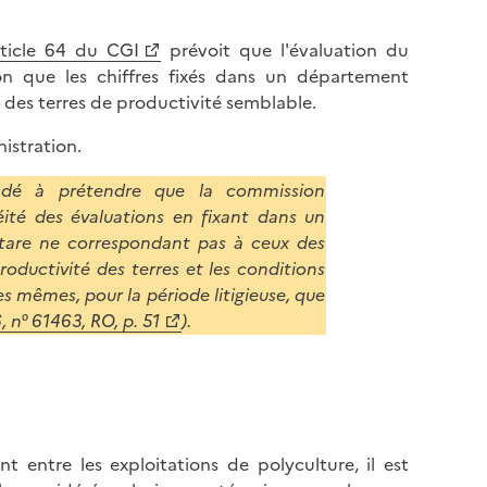
rticle 64 du CGI
prévoit que l'évaluation du
açon que les chiffres fixés dans un département
des terres de productivité semblable.
istration.
ondé à prétendre que la commission
ité des évaluations en fixant dans un
ectare ne correspondant pas à ceux des
productivité des terres et les conditions
s mêmes, pour la période litigieuse, que
, n° 61463, RO, p. 51
).
t entre les exploitations de polyculture, il est