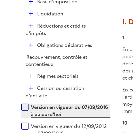
e
D
Base d'imposition
p
i
r
é
l
e
D
Liquidation
p
i
r
I. 
é
l
e
D
Réductions et crédits
p
i
r
é
d'impôts
l
e
1
p
i
r
D
Obligations déclaratives
l
e
En p
é
i
r
pour
Recouvrement, contrôle et
p
e
déte
contentieux
l
r
des 
i
D
Régimes sectoriels
et c
e
é
r
D
Cession ou cessation
En c
p
é
d'activité
l'ar
l
p
moye
i
Versions sur la période
Version en vigueur du 07/09/2016
l
immo
e
à aujourd'hui
i
r
10
e
Version en vigueur du 12/09/2012
r