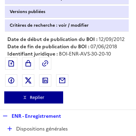
Versions publiées
Critères de recherche : voir / modifier
Date de début de publication du BOI :
12/09/2012
Date de fin de publication du BOI :
07/06/2018
Identifiant juridique :
BOI-ENR-AVS-30-20-10
Exporter le document au format pdf
Permalien : adresse web de ce doc
Partager sur Facebook
Partager sur Twitter
Partager sur LinkedIn
Partager par messagerie
Replier
R
ENR - Enregistrement
e
D
Dispositions générales
p
é