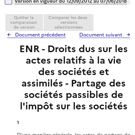
Version en vigueur du 12/09/2012 au 07/06/2018
i
e
Quitter la
Comparer les deux
r
comparaison
versions
de version
sélectionnées
Document précédent
Document suivant
ENR - Droits dus sur les
actes relatifs à la vie
des sociétés et
assimilés - Partage des
sociétés passibles de
l'impôt sur les sociétés
1
D'une manière générale, les actes de partage de