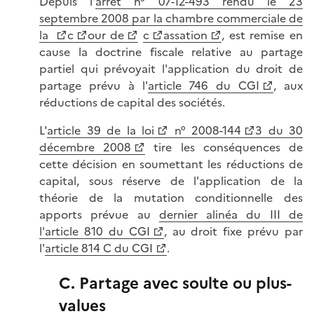
Depuis l'
arrêt n° 07-12-493 rendu le 23
septembre 2008 par la chambre commerciale de
la
c
our de
c
assation
, est remise en
cause la doctrine fiscale relative au partage
partiel qui prévoyait l'application du droit de
partage prévu à l'
article 746 du CGI
, aux
réductions de capital des sociétés.
L'
article 39 de la loi
n° 2008-144
3 du 30
décembre 2008
tire les conséquences de
cette décision en soumettant les réductions de
capital, sous réserve de l'application de la
théorie de la mutation conditionnelle des
apports prévue au
dernier alinéa du III de
l'article 810 du CGI
, au droit fixe prévu par
l'
article 814 C du CGI
.
C. Partage avec soulte ou plus-
values