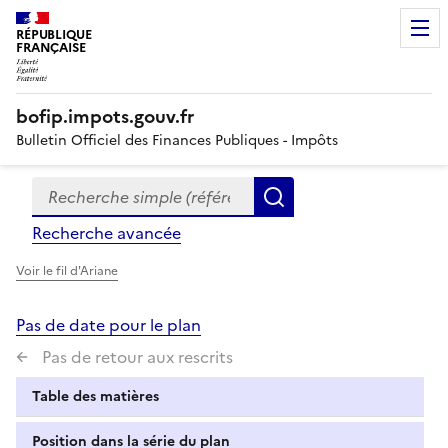
RÉPUBLIQUE
FRANÇAISE
bofip.impots.gouv.fr
Bulletin Officiel des Finances Publiques - Impôts
Recherche simple (références, mots clés, partie du titre
Formulaire
Rechercher
de
Recherche avancée
recherche
Voir le fil d'Ariane
Pas de date pour le plan
Pas de retour aux rescrits
Table des matières
Position dans la série du plan