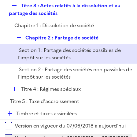
p
i
R
Titre 3 : Actes relatifs à la dissolution et au
l
e
e
partage des sociétés
i
r
p
e
Chapitre 1 : Dissolution de société
l
r
i
R
Chapitre 2 : Partage de société
e
e
r
Section 1 : Partage des sociétés passibles de
p
l'impôt sur les sociétés
l
i
Section 2 : Partage des sociétés non passibles de
e
l'impôt sur les sociétés
r
D
Titre 4 : Régimes spéciaux
é
Titre 5 : Taxe d'accroissement
p
l
D
Timbre et taxes assimilées
i
é
Versions sur la période
e
Version en vigueur du 07/06/2018 à aujourd'hui
p
r
l