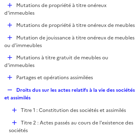
l
D
Mutations de propriété à titre onéreux
p
i
é
d'immeubles
l
e
p
i
r
D
Mutations de propriété à titre onéreux de meubles
l
e
é
i
r
D
Mutation de jouissance à titre onéreux de meubles
p
e
é
ou d'immeubles
l
r
p
i
D
Mutations à titre gratuit de meubles ou
l
e
é
d'immeubles
i
r
p
e
D
Partages et opérations assimilées
l
r
é
i
R
Droits dus sur les actes relatifs à la vie des sociétés
p
e
e
et assimilés
l
r
p
i
D
Titre 1 : Constitution des sociétés et assimilés
l
e
é
i
r
D
Titre 2 : Actes passés au cours de l'existence des
p
e
é
sociétés
l
r