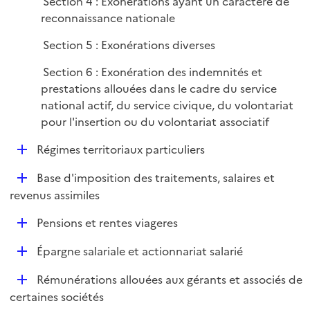
Section 4 : Exonérations ayant un caractère de
reconnaissance nationale
Section 5 : Exonérations diverses
Section 6 : Exonération des indemnités et
prestations allouées dans le cadre du service
national actif, du service civique, du volontariat
pour l'insertion ou du volontariat associatif
D
Régimes territoriaux particuliers
é
D
Base d'imposition des traitements, salaires et
p
é
revenus assimiles
l
p
i
D
Pensions et rentes viageres
l
e
é
i
r
D
Épargne salariale et actionnariat salarié
p
e
é
l
r
D
Rémunérations allouées aux gérants et associés de
p
i
é
certaines sociétés
l
e