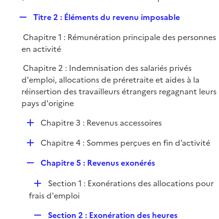
i
é
l
e
R
Titre 2 : Éléments du revenu imposable
p
i
r
e
l
e
Chapitre 1 : Rémunération principale des personnes
p
i
r
en activité
l
e
i
r
Chapitre 2 : Indemnisation des salariés privés
e
d'emploi, allocations de préretraite et aides à la
r
réinsertion des travailleurs étrangers regagnant leurs
pays d'origine
D
Chapitre 3 : Revenus accessoires
é
D
Chapitre 4 : Sommes perçues en fin d’activité
p
é
l
R
Chapitre 5 : Revenus exonérés
p
i
e
l
e
D
Section 1 : Exonérations des allocations pour
p
i
r
é
frais d'emploi
l
e
p
i
r
R
Section 2 : Exonération des heures
l