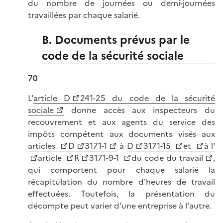
du nombre de journées ou demi-journées
travaillées par chaque salarié.
B. Documents prévus par le
code de la sécurité sociale
70
L'
article D
241-25 du code de la sécurité
sociale
donne accès aux inspecteurs du
recouvrement et aux agents du service des
impôts compétent aux documents visés aux
articles
D
3171-1
à
D
3171-15
et
à l'
article
R
3171-9-1
du code du travail
,
qui comportent pour chaque salarié la
récapitulation du nombre d'heures de travail
effectuées. Toutefois, la présentation du
décompte peut varier d'une entreprise à l'autre.