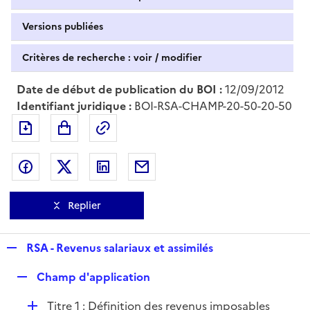
Versions publiées
Critères de recherche : voir / modifier
Date de début de publication du BOI :
12/09/2012
Identifiant juridique :
BOI-RSA-CHAMP-20-50-20-50
Exporter le document au format pdf
Permalien : adresse web de ce doc
Partager sur Facebook
Partager sur Twitter
Partager sur LinkedIn
Partager par messagerie
Replier
R
RSA - Revenus salariaux et assimilés
e
R
Champ d'application
p
e
l
D
Titre 1 : Définition des revenus imposables
p