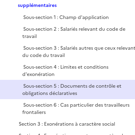
e
e
supplémentaires
i
r
p
e
Sous-section 1 : Champ d'application
l
r
i
Sous-section 2 : Salariés relevant du code de
e
travail
r
Sous-section 3 : Salariés autres que ceux relevan
du code du travail
Sous-section 4 : Limites et conditions
d'exonération
Sous-section 5 : Documents de contrôle et
obligations déclaratives
Sous-section 6 : Cas particulier des travailleurs
frontaliers
Section 3 : Exonérations à caractère social