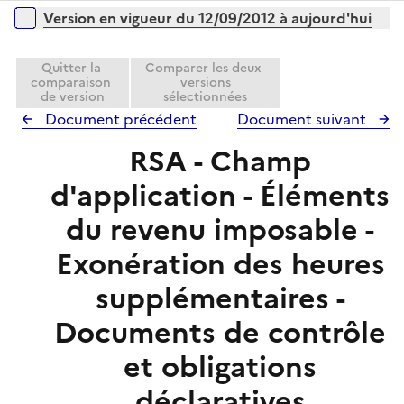
p
i
r
Versions sur la période
Version en vigueur du 12/09/2012 à aujourd'hui
l
e
i
r
e
Quitter la
Comparer les deux
comparaison
versions
r
de version
sélectionnées
Document précédent
Document suivant
RSA - Champ
d'application - Éléments
du revenu imposable -
Exonération des heures
supplémentaires -
Documents de contrôle
et obligations
déclaratives