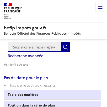
RÉPUBLIQUE
FRANÇAISE
bofip.impots.gouv.fr
Bulletin Officiel des Finances Publiques - Impôts
Recherche simple (références, mots clés, partie du titre
Formulaire
Rechercher
de
Recherche avancée
recherche
Voir le fil d'Ariane
Pas de date pour le plan
Pas de retour aux rescrits
Table des matières
Position dans la série du plan