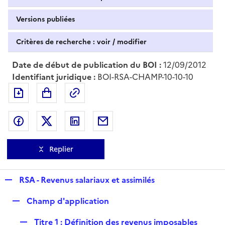
Versions publiées
Critères de recherche : voir / modifier
Date de début de publication du BOI :
12/09/2012
Identifiant juridique :
BOI-RSA-CHAMP-10-10-10
Exporter le document au format pdf
Permalien : adresse web de ce doc
Partager sur Facebook
Partager sur Twitter
Partager sur LinkedIn
Partager par messagerie
Replier
R
RSA - Revenus salariaux et assimilés
e
R
Champ d'application
p
e
l
R
Titre 1 : Définition des revenus imposables
p