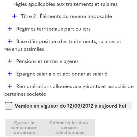
e
règles applicables aux traitements et salaires
i
r
e
D
Titre 2 : Éléments du revenu imposable
r
é
D
Régimes territoriaux particuliers
p
é
l
D
Base d'imposition des traitements, salaires et
p
i
é
revenus assimiles
l
e
p
i
r
D
Pensions et rentes viageres
l
e
é
i
r
D
Épargne salariale et actionnariat salarié
p
e
é
l
r
D
Rémunérations allouées aux gérants et associés de
p
i
é
certaines sociétés
l
e
p
i
r
Versions sur la période
Version en vigueur du 12/09/2012 à aujourd'hui
l
e
i
r
e
Quitter la
Comparer les deux
comparaison
versions
r
de version
sélectionnées