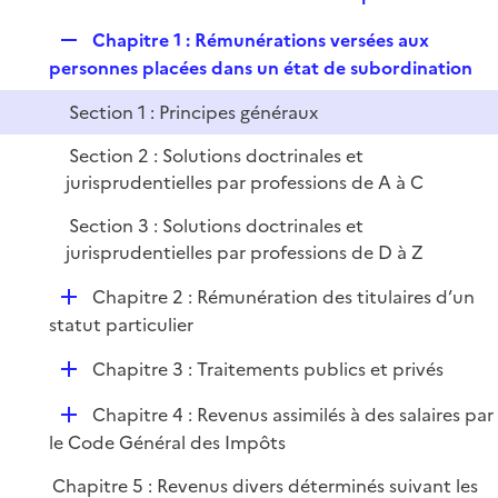
i
e
l
e
R
Chapitre 1 : Rémunérations versées aux
p
i
r
e
personnes placées dans un état de subordination
l
e
p
i
r
Section 1 : Principes généraux
l
e
i
r
Section 2 : Solutions doctrinales et
e
jurisprudentielles par professions de A à C
r
Section 3 : Solutions doctrinales et
jurisprudentielles par professions de D à Z
D
Chapitre 2 : Rémunération des titulaires d’un
é
statut particulier
p
D
Chapitre 3 : Traitements publics et privés
l
é
i
D
Chapitre 4 : Revenus assimilés à des salaires par
p
e
é
le Code Général des Impôts
l
r
p
i
Chapitre 5 : Revenus divers déterminés suivant les
l