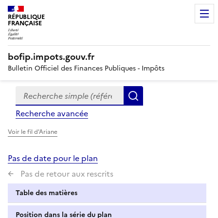
RÉPUBLIQUE
FRANÇAISE
bofip.impots.gouv.fr
Bulletin Officiel des Finances Publiques - Impôts
Recherche simple (références, mots clés, partie du titre
Formulaire
Rechercher
de
Recherche avancée
recherche
Voir le fil d'Ariane
Pas de date pour le plan
Pas de retour aux rescrits
Table des matières
Position dans la série du plan