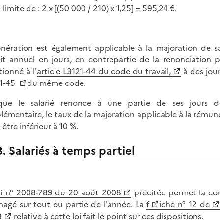
a limite de : 2 x [(50 000 / 210) x 1,25] = 595,24 €.
onération est également applicable à la majoration de s
ait annuel en jours, en contrepartie de la renonciation p
ionné à l'
article L3121-44 du code du travail,
à des jour
1-45
du même code.
que le salarié renonce à une partie de ses jours d
lémentaire, le taux de la majoration applicable à la rému
 être inférieur à 10 %.
B. Salariés à temps partiel
oi n° 2008-789 du 20 août 2008
précitée permet la con
agé sur tout ou partie de l'année. La
f
iche n° 12 de
8
relative à cette loi fait le point sur ces dispositions.