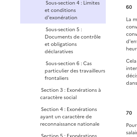
Sous-section 4 : Limites
60
et conditions
d'exonération
La m
conv
Sous-section 5 :
conv
Documents de contrôle
d'en
et obligations
heur
déclaratives
Cela
Sous-section 6 : Cas
inte
particulier des travailleurs
déci
frontaliers
dans
Section 3 : Exonérations à
caractère social
Section 4 : Exonérations
70
ayant un caractère de
reconnaissance nationale
Pour
sala
Section 5 : Exonérations