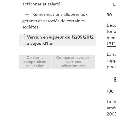
r
é
actionnariat salarié
l
l
p
i
D
Rémunérations allouées aux
90
l
e
é
gérants et associés de certaines
i
r
L'ex
p
sociétés
e
forf
l
r
Versions sur la période
Version en vigueur du 12/09/2012
ment
i
à aujourd'hui
L312
e
r
Lors
Quitter la
Comparer les deux
supp
comparaison
versions
de version
sélectionnées
peut
100
La
l
amén
200