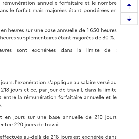
 rémunération annuelle forfaitaire et le nombre
R
 dans le forfait mais majorées étant pondérées en
e
.
D
m
e
t en heures sur une base annuelle de 1 650 heures
o
s
s heures supplémentaires étant majorées de 30 %.
n
c
t
eures sont exonérées dans la limite de :
e
e
n
r
d
e
r
n
e
jours, l'exonération s'applique au salaire versé au
h
e
18 jours et ce, par jour de travail, dans la limite
a
n
 entre la rémunération forfaitaire annuelle et le
u
b
.
t
a
d
it en jours sur une base annuelle de 210 jours
s
e
ectue 220 jours de travail.
d
l
e
a
effectués au-delà de 218 jours est exonérée dans