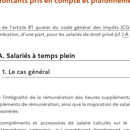
 Montants pris en compte et plafonnem
I de l'article 81 quater du code général des impôts (CG
nération, d'une part, pour les salariés de droit privé (cf.
I-A
A. Salariés à temps plein
1. Le cas général
t l'intégralité de la rémunération des heures supplémenta
léments de rémunération, ainsi que la majoration de salair
exonérée.
compléments et accessoires de salaire calculés sur le
lémentaires comprises, qui constituent directement un