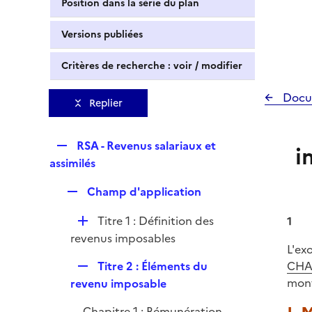
Position dans la série du plan
Versions publiées
Critères de recherche : voir / modifier
Docu
Replier
R
RSA - Revenus salariaux et
i
e
assimilés
p
R
Champ d'application
l
e
i
D
Titre 1 : Définition des
1
p
e
é
revenus imposables
l
r
L'ex
p
i
R
Titre 2 : Éléments du
CHA
l
e
e
mont
revenu imposable
i
r
p
e
Chapitre 1 : Rémunération