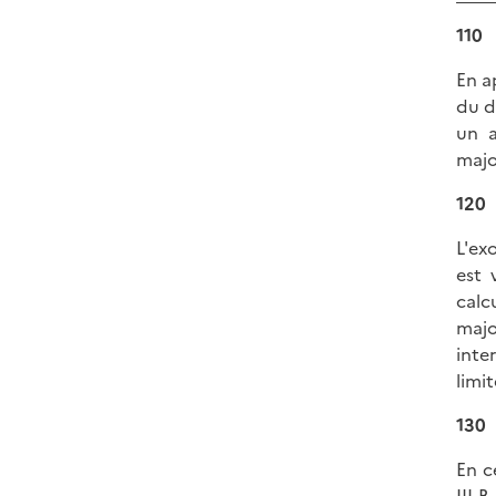
110
En a
du d
un a
majo
120
L'ex
est 
calc
majo
inte
limi
130
En c