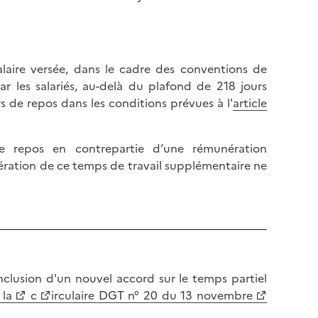
l
p
a
a
p
g
a
e
alaire versée, dans le cadre des conventions de
g
ar les salariés, au-delà du plafond de 218 jours
e
s de repos dans les conditions prévues à l'
article
e repos en contrepartie d’une rémunération
nération de ce temps de travail supplémentaire ne
clusion d'un nouvel accord sur le temps partiel
la
c
irculaire DGT n° 20 du 13 novembre