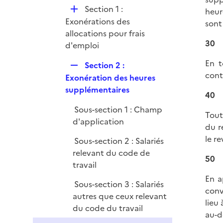
e
D
Section 1 :
l
heur
r
é
Exonérations des
i
sont
p
allocations pour frais
e
30
l
d'emploi
r
i
En t
R
Section 2 :
e
cont
e
Exonération des heures
r
p
supplémentaires
40
l
Sous-section 1 : Champ
i
Tout
d'application
e
du r
r
le r
Sous-section 2 : Salariés
relevant du code de
50
travail
En a
Sous-section 3 : Salariés
conv
autres que ceux relevant
lieu
du code du travail
au-d