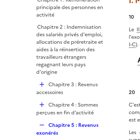
I.
l
r
principale des personnes en
i
activité
e
10
r
Chapitre 2 : Indemnisation
Le
I
des salariés privés d'emploi,
l'exo
allocations de préretraite et
I-C
).
aides à la réinsertion des
travailleurs étrangers
regagnant leurs pays
d'origine
D
Chapitre 3 : Revenus
é
accessoires
20
p
D
Chapitre 4 : Sommes
C'es
l
é
comp
perçues en fin d’activité
i
p
est 
e
R
Chapitre 5 : Revenus
l
r
e
Les 
exonérés
i
p
supp