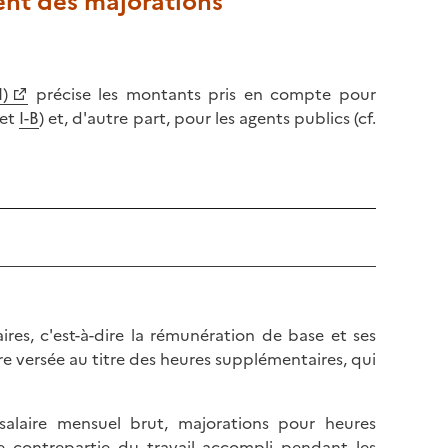
ent des majorations
I)
précise les montants pris en compte pour
et
I-B
) et, d'autre part, pour les agents publics (cf.
ires, c'est-à-dire la rémunération de base et ses
e versée au titre des heures supplémentaires, qui
 salaire mensuel brut, majorations pour heures
e contrepartie du travail accompli pendant les