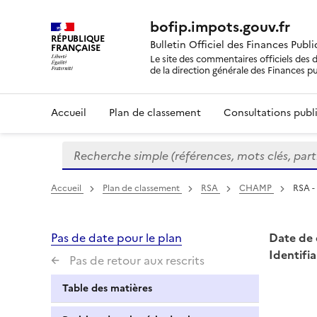
bofip.impots.gouv.fr
RÉPUBLIQUE
Bulletin Officiel des Finances Publ
FRANÇAISE
Le site des commentaires officiels des d
de la direction générale des Finances p
Accueil
Plan de classement
Consultations publi
Recherche simple (références, mots clés, partie 
Formulaire
de
recherche
Accueil
Plan de classement
RSA
CHAMP
RSA -
Pas de date pour le plan
Date de 
Identifia
Pas de retour aux rescrits
Table des matières