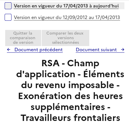
p
i
r
Versions sur la période
Version en vigueur du 17/04/2013 à aujourd'hui
l
e
i
r
Version en vigueur du 12/09/2012 au 17/04/2013
e
r
Quitter la
Comparer les deux
comparaison
versions
de version
sélectionnées
Document précédent
Document suivant
RSA - Champ
d'application - Éléments
du revenu imposable -
Exonération des heures
supplémentaires -
Travailleurs frontaliers