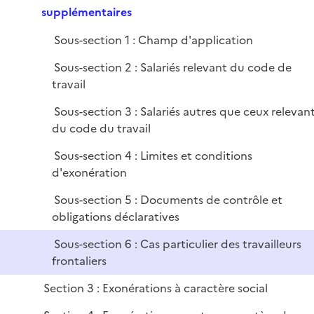
e
e
supplémentaires
i
r
p
e
Sous-section 1 : Champ d'application
l
r
i
Sous-section 2 : Salariés relevant du code de
e
travail
r
Sous-section 3 : Salariés autres que ceux relevan
du code du travail
Sous-section 4 : Limites et conditions
d'exonération
Sous-section 5 : Documents de contrôle et
obligations déclaratives
Sous-section 6 : Cas particulier des travailleurs
frontaliers
Section 3 : Exonérations à caractère social