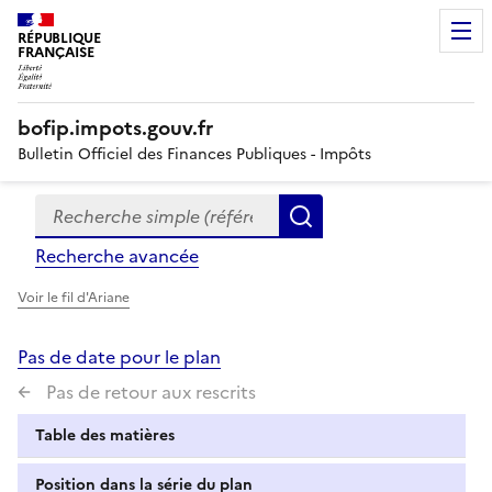
RÉPUBLIQUE
FRANÇAISE
bofip.impots.gouv.fr
Bulletin Officiel des Finances Publiques - Impôts
Recherche simple (références, mots clés, partie du titre
Formulaire
Rechercher
de
Recherche avancée
recherche
Voir le fil d'Ariane
Pas de date pour le plan
Pas de retour aux rescrits
Table des matières
Position dans la série du plan