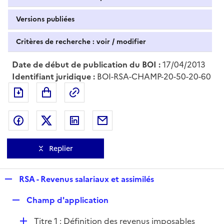
Versions publiées
Critères de recherche : voir / modifier
Date de début de publication du BOI :
17/04/2013
Identifiant juridique :
BOI-RSA-CHAMP-20-50-20-60
Exporter le document au format pdf
Permalien : adresse web de ce doc
Partager sur Facebook
Partager sur Twitter
Partager sur LinkedIn
Partager par messagerie
Replier
R
RSA - Revenus salariaux et assimilés
e
R
Champ d'application
p
e
l
D
Titre 1 : Définition des revenus imposables
p