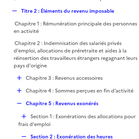
i
é
l
e
R
Titre 2 : Éléments du revenu imposable
p
i
r
e
l
e
Chapitre 1 : Rémunération principale des personnes
p
i
r
en activité
l
e
i
r
Chapitre 2 : Indemnisation des salariés privés
e
d'emploi, allocations de préretraite et aides à la
r
réinsertion des travailleurs étrangers regagnant leurs
pays d'origine
D
Chapitre 3 : Revenus accessoires
é
D
Chapitre 4 : Sommes perçues en fin d’activité
p
é
l
R
Chapitre 5 : Revenus exonérés
p
i
e
l
e
D
Section 1 : Exonérations des allocations pour
p
i
r
é
frais d'emploi
l
e
p
i
r
R
Section 2 : Exonération des heures
l