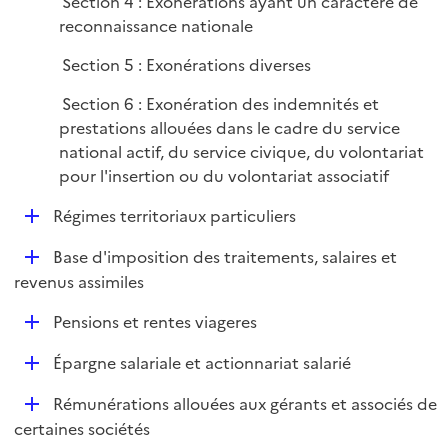
Section 4 : Exonérations ayant un caractère de
reconnaissance nationale
Section 5 : Exonérations diverses
Section 6 : Exonération des indemnités et
prestations allouées dans le cadre du service
national actif, du service civique, du volontariat
pour l'insertion ou du volontariat associatif
D
Régimes territoriaux particuliers
é
D
Base d'imposition des traitements, salaires et
p
é
revenus assimiles
l
p
i
D
Pensions et rentes viageres
l
e
é
i
r
D
Épargne salariale et actionnariat salarié
p
e
é
l
r
D
Rémunérations allouées aux gérants et associés de
p
i
é
certaines sociétés
l
e