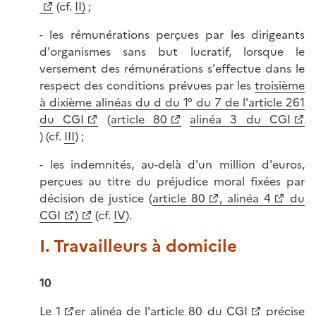
(cf.
II)
;
- les rémunérations perçues par les dirigeants
d'organismes sans but lucratif, lorsque le
versement des rémunérations s'effectue dans le
respect des conditions prévues par les
troisième
à dixième alinéas du d du 1° du 7 de l'article 261
du CGI
(
article 80
alinéa 3 du CGI
) (cf.
III
) ;
- les indemnités, au-delà d'un million d'euros,
perçues au titre du préjudice moral fixées par
décision de justice (
article 80
, alinéa 4
du
CGI
)
(cf.
IV
).
I. Travailleurs à domicile
10
Le
1
er
alinéa de l'article 80 du CGI
précise