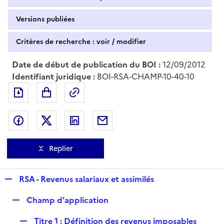
Versions publiées
Critères de recherche : voir / modifier
Date de début de publication du BOI :
12/09/2012
Identifiant juridique :
BOI-RSA-CHAMP-10-40-10
Exporter le document au format pdf
Permalien : adresse web de ce doc
Partager sur Facebook
Partager sur Twitter
Partager sur LinkedIn
Partager par messagerie
Replier
R
RSA - Revenus salariaux et assimilés
e
R
Champ d'application
p
e
l
R
Titre 1 : Définition des revenus imposables
p