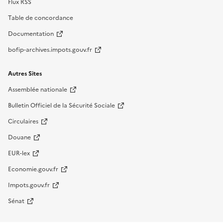
Flux RSS
Table de concordance
Documentation
bofip-archives.impots.gouv.fr
Autres Sites
Assemblée nationale
Bulletin Officiel de la Sécurité Sociale
Circulaires
Douane
EUR-lex
Economie.gouv.fr
Impots.gouv.fr
Sénat