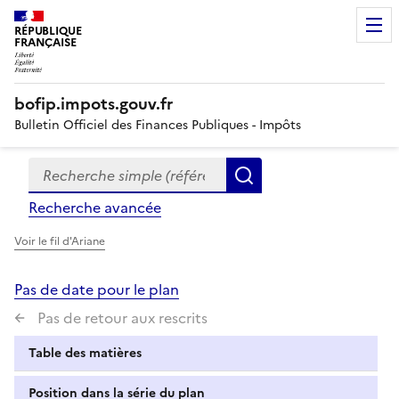
RÉPUBLIQUE
FRANÇAISE
bofip.impots.gouv.fr
Bulletin Officiel des Finances Publiques - Impôts
Recherche simple (références, mots clés, partie du titre
Formulaire
Rechercher
de
Recherche avancée
recherche
Voir le fil d'Ariane
Pas de date pour le plan
Pas de retour aux rescrits
Table des matières
Position dans la série du plan