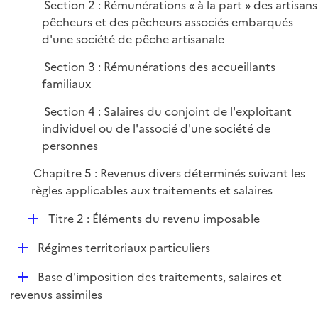
Section 2 : Rémunérations « à la part » des artisans
pêcheurs et des pêcheurs associés embarqués
d'une société de pêche artisanale
Section 3 : Rémunérations des accueillants
familiaux
Section 4 : Salaires du conjoint de l'exploitant
individuel ou de l'associé d'une société de
personnes
Chapitre 5 : Revenus divers déterminés suivant les
règles applicables aux traitements et salaires
D
Titre 2 : Éléments du revenu imposable
é
D
Régimes territoriaux particuliers
p
é
l
D
Base d'imposition des traitements, salaires et
p
i
é
revenus assimiles
l
e
p
i