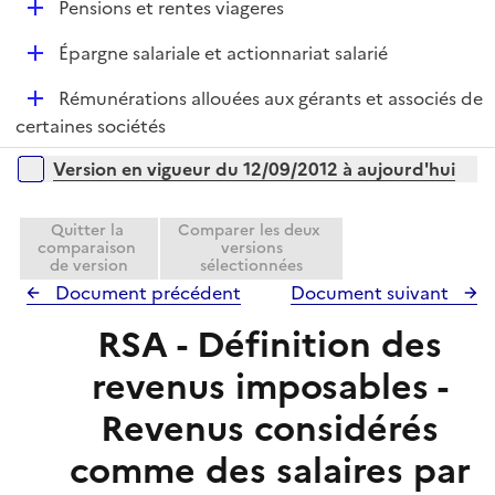
r
D
Pensions et rentes viageres
l
e
é
i
r
D
Épargne salariale et actionnariat salarié
p
e
é
l
r
D
Rémunérations allouées aux gérants et associés de
p
i
é
certaines sociétés
l
e
p
i
r
Versions sur la période
Version en vigueur du 12/09/2012 à aujourd'hui
l
e
i
r
e
Quitter la
Comparer les deux
comparaison
versions
r
de version
sélectionnées
Document précédent
Document suivant
RSA - Définition des
revenus imposables -
Revenus considérés
comme des salaires par