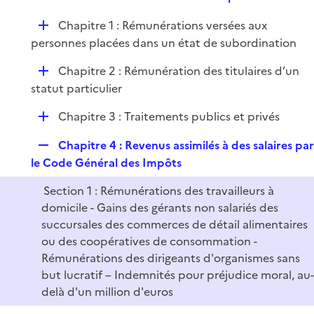
i
e
l
e
D
Chapitre 1 : Rémunérations versées aux
p
i
r
é
personnes placées dans un état de subordination
l
e
p
i
r
D
Chapitre 2 : Rémunération des titulaires d’un
l
e
é
statut particulier
i
r
p
e
D
Chapitre 3 : Traitements publics et privés
l
r
é
i
R
Chapitre 4 : Revenus assimilés à des salaires pa
p
e
e
le Code Général des Impôts
l
r
p
i
Section 1 : Rémunérations des travailleurs à
l
e
domicile - Gains des gérants non salariés des
i
r
succursales des commerces de détail alimentaires
e
ou des coopératives de consommation -
r
Rémunérations des dirigeants d'organismes sans
but lucratif – Indemnités pour préjudice moral, au-
delà d'un million d'euros