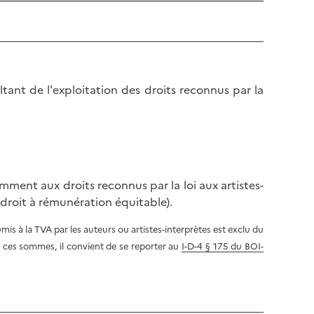
l
p
a
a
p
g
a
e
g
e
tant de l'exploitation des droits reconnus par la
amment aux droits reconnus par la loi aux artistes-
 droit à rémunération équitable).
is à la TVA par les auteurs ou artistes-interprètes est exclu du
e ces sommes, il convient de se reporter au
I-D-4 § 175 du BOI-