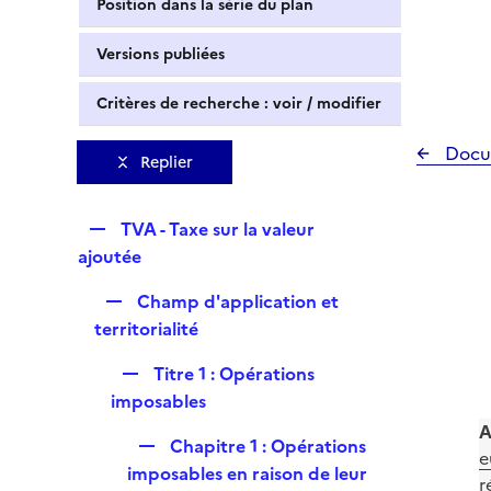
Position dans la série du plan
Versions publiées
Critères de recherche : voir / modifier
Docu
Replier
R
TVA - Taxe sur la valeur
e
ajoutée
p
R
Champ d'application et
l
e
territorialité
i
p
e
R
Titre 1 : Opérations
l
r
e
imposables
i
p
e
A
R
Chapitre 1 : Opérations
l
r
e
e
imposables en raison de leur
i
r