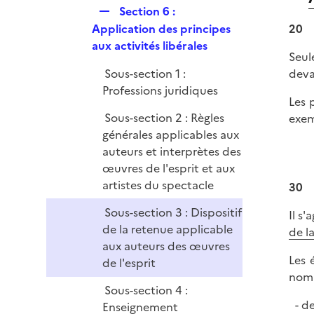
R
Section 6 :
e
e
Application des principes
20
r
p
aux activités libérales
Seul
l
Sous-section 1 :
deva
i
Professions juridiques
e
Les 
r
Sous-section 2 : Règles
exem
générales applicables aux
auteurs et interprètes des
œuvres de l'esprit et aux
artistes du spectacle
30
Sous-section 3 : Dispositif
Il s
de la retenue applicable
de la
aux auteurs des œuvres
Les 
de l'esprit
nomb
Sous-section 4 :
de
Enseignement