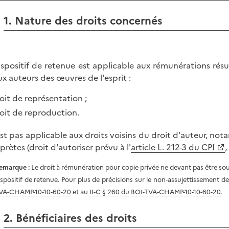
1. Nature des droits concernés
ispositif de retenue est applicable aux rémunérations résul
aux auteurs des œuvres de l'esprit :
oit de représentation ;
oit de reproduction.
'est pas applicable aux droits voisins du droit d'auteur, not
prètes (droit d'autoriser prévu à l'
article L. 212-3 du CPI
,
emarque :
Le droit à rémunération pour copie privée ne devant pas être soum
ispositif de retenue. Pour plus de précisions sur le non-assujettissement d
VA-CHAMP-10-10-60-20
et au
II-C § 260 du BOI-TVA-CHAMP-10-10-60-20
.
2. Bénéficiaires des droits