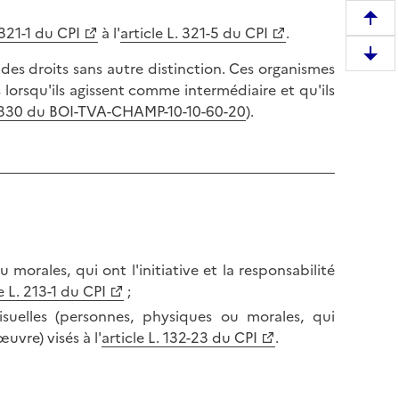
R
 321-1 du CPI
à l'
article L. 321-5 du CPI
.
e
D
 des droits sans autre distinction. Ces organismes
m
e
lorsqu'ils agissent comme intermédiaire et qu'ils
o
s
et 330 du BOI-TVA-CHAMP-10-10-60-20
).
n
c
t
e
e
n
r
d
e
r
n
e
h
e
a
rales, qui ont l'initiative et la responsabilité
n
u
e L. 213-1 du CPI
;
b
t
suelles (personnes, physiques ou morales, qui
a
d
œuvre) visés à l'
article L. 132-23 du CPI
.
s
e
d
l
e
a