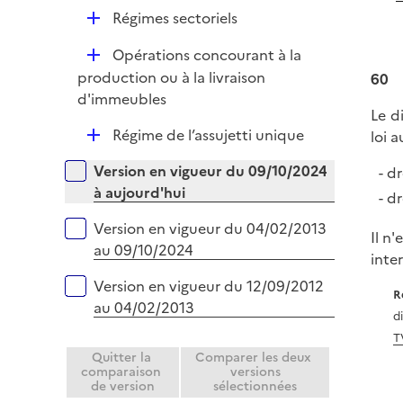
é
D
Régimes sectoriels
p
é
l
D
Opérations concourant à la
p
i
é
production ou à la livraison
60
l
e
p
d'immeubles
i
r
Le d
l
e
D
Régime de l’assujetti unique
loi 
i
r
é
e
Versions sur la période
Version en vigueur du 09/10/2024
dr
p
r
à aujourd'hui
dr
l
i
Version en vigueur du 04/02/2013
Il n
e
au 09/10/2024
inter
r
Version en vigueur du 12/09/2012
R
au 04/02/2013
d
T
Quitter la
Comparer les deux
comparaison
versions
de version
sélectionnées