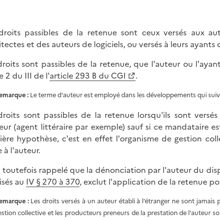
droits passibles de la retenue sont ceux versés aux aut
tectes et des auteurs de logiciels, ou versés à leurs ayants d
droits sont passibles de la retenue, que l'auteur ou l'ayan
e 2 du III de l'
article 293 B du CGI
.
emarque :
Le terme d'auteur est employé dans les développements qui suiven
droits sont passibles de la retenue lorsqu'ils sont vers
teur (agent littéraire par exemple) sauf si ce mandataire e
ière hypothèse, c'est en effet l'organisme de gestion colle
 à l'auteur.
st toutefois rappelé que la dénonciation par l'auteur du disp
isés au
IV § 270 à 370
, exclut l'application de la retenue po
emarque :
Les droits versés à un auteur établi à l'étranger ne sont jamais p
estion collective et les producteurs preneurs de la prestation de l'auteur son