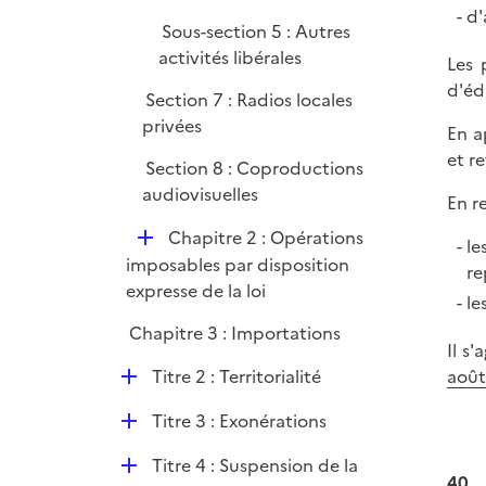
d'
Sous-section 5 : Autres
activités libérales
Les 
d'édi
Section 7 : Radios locales
privées
En a
et re
Section 8 : Coproductions
audiovisuelles
En r
D
Chapitre 2 : Opérations
le
é
imposables par disposition
re
p
expresse de la loi
le
l
Chapitre 3 : Importations
i
Il s
e
D
Titre 2 : Territorialité
août
r
é
D
Titre 3 : Exonérations
p
é
l
D
Titre 4 : Suspension de la
p
i
40