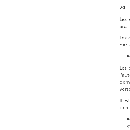
70
Les 
archi
Les 
par l
R
Les 
l'au
dern
verse
Il e
préc
R
g