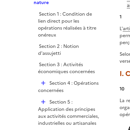
p
nature
e
a
l
r
Section 1 : Condition de
i
1
lien direct pour les
e
opérations réalisées à titre
L'
art
r
onéreux
perm
perç
Section 2 : Notion
d'assujetti
Selo
vers
Section 3 : Activités
économiques concernées
I. 
D
Section 4 : Opérations
10
é
concernées
p
La r
D
Section 5 :
l
orga
é
Application des principes
i
opér
p
aux activités commerciales,
e
l
industrielles ou artisanales
r
i