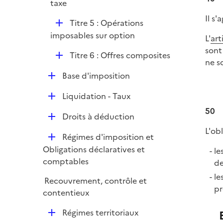
é
taxe
l
e
p
i
Il s'
r
D
Titre 5 : Opérations
l
e
é
imposables sur option
i
L'
art
r
p
e
sont
D
Titre 6 : Offres composites
l
r
ne s
é
i
D
Base d'imposition
p
e
é
l
r
D
Liquidation - Taux
p
i
é
50
l
e
D
Droits à déduction
p
i
r
é
L'ob
l
e
D
Régimes d'imposition et
p
i
r
é
Obligations déclaratives et
le
l
e
p
comptables
de
i
r
l
e
le
Recouvrement, contrôle et
i
r
pr
contentieux
e
r
D
Régimes territoriaux