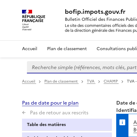
bofip.impots.gouv.fr
RÉPUBLIQUE
Bulletin Officiel des Finances Publ
FRANÇAISE
Le site des commentaires officiels des d
de la direction générale des Finances p
Accueil
Plan de classement
Consultations publi
Recherche simple (références, mots clés, partie 
Formulaire
de
recherche
Accueil
Plan de classement
TVA
CHAMP
TVA -
Pas de date pour le plan
Date de 
Identifia
Pas de retour aux rescrits
A
Table des matières
B