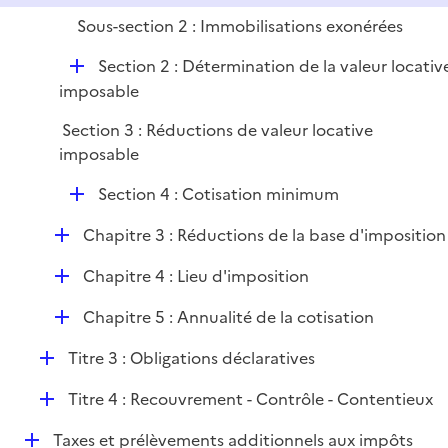
i
Sous-section 2 : Immobilisations exonérées
e
r
D
Section 2 : Détermination de la valeur locativ
é
imposable
p
Section 3 : Réductions de valeur locative
l
imposable
i
e
D
Section 4 : Cotisation minimum
r
é
D
Chapitre 3 : Réductions de la base d'imposition
p
é
l
D
Chapitre 4 : Lieu d'imposition
p
i
é
l
e
D
Chapitre 5 : Annualité de la cotisation
p
i
r
é
l
e
D
Titre 3 : Obligations déclaratives
p
i
r
é
l
e
D
Titre 4 : Recouvrement - Contrôle - Contentieux
p
i
r
é
l
e
D
Taxes et prélèvements additionnels aux impôts
p