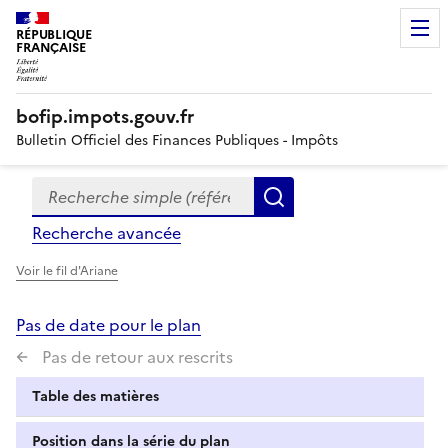
RÉPUBLIQUE
FRANÇAISE
bofip.impots.gouv.fr
Bulletin Officiel des Finances Publiques - Impôts
Recherche simple (références, mots clés, partie du titre
Formulaire
Rechercher
de
Recherche avancée
recherche
Voir le fil d'Ariane
Pas de date pour le plan
Pas de retour aux rescrits
Table des matières
Position dans la série du plan