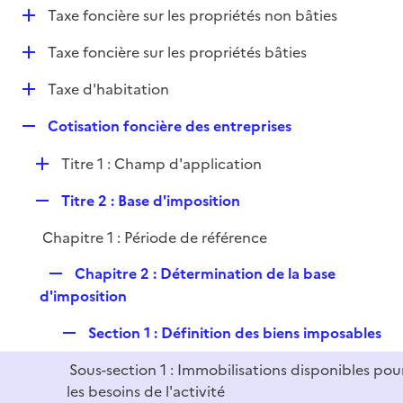
i
D
Taxe foncière sur les propriétés non bâties
l
e
é
i
r
D
Taxe foncière sur les propriétés bâties
p
e
é
l
r
D
Taxe d'habitation
p
i
é
l
e
R
Cotisation foncière des entreprises
p
i
r
e
l
e
D
Titre 1 : Champ d'application
p
i
r
é
l
e
R
Titre 2 : Base d'imposition
p
i
r
e
l
e
Chapitre 1 : Période de référence
p
i
r
l
e
R
Chapitre 2 : Détermination de la base
i
r
e
d'imposition
e
p
r
R
Section 1 : Définition des biens imposables
l
e
i
Sous-section 1 : Immobilisations disponibles pou
p
e
les besoins de l'activité
l
r