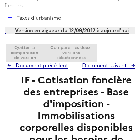
i
r
é
fonciers
l
e
p
i
r
D
Taxes d’urbanisme
l
e
é
i
r
Versions sur la période
Version en vigueur du 12/09/2012 à aujourd'hui
p
e
l
r
i
Quitter la
Comparer les deux
comparaison
versions
e
de version
sélectionnées
r
Document précédent
Document suivant
IF - Cotisation foncière
des entreprises - Base
d'imposition -
Immobilisations
corporelles disponibles
pour les besoins de