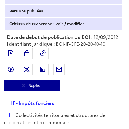
Versions publiées
Critères de recherche : voir / modifier
Date de début de publication du BOI :
12/09/2012
Identifiant juridique :
BOI-IF-CFE-20-20-10-10
Exporter le document au format pdf
Permalien : adresse web de ce doc
Partager sur Facebook
Partager sur Twitter
Partager sur LinkedIn
Partager par messagerie
Replier
R
IF - Impôts fonciers
e
D
Collectivités territoriales et structures de
p
é
coopération intercommunale
l
p