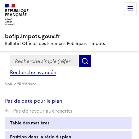
RÉPUBLIQUE
FRANÇAISE
bofip.impots.gouv.fr
Bulletin Officiel des Finances Publiques - Impôts
Recherche simple (références, mots clés, partie du titre
Formulaire
Rechercher
de
Recherche avancée
recherche
Voir le fil d'Ariane
Pas de date pour le plan
Pas de retour aux rescrits
Table des matières
Position dans la série du plan