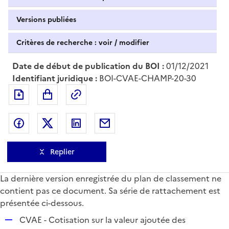
Versions publiées
Critères de recherche : voir / modifier
Date de début de publication du BOI :
01/12/2021
Identifiant juridique :
BOI-CVAE-CHAMP-20-30
Exporter le document au format pdf
Permalien : adresse web de ce doc
Partager sur Facebook
Partager sur Twitter
Partager sur LinkedIn
Partager par messagerie
Replier
La dernière version enregistrée du plan de classement ne
contient pas ce document. Sa série de rattachement est
présentée ci-dessous.
R
CVAE - Cotisation sur la valeur ajoutée des