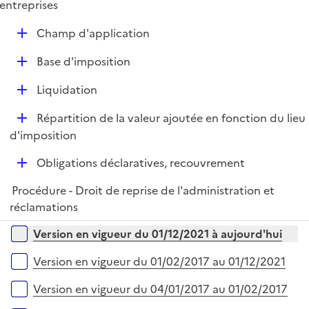
e
entreprises
p
D
Champ d'application
l
é
i
D
Base d'imposition
p
e
é
l
r
D
Liquidation
p
i
é
l
e
D
Répartition de la valeur ajoutée en fonction du lieu
p
i
r
é
d'imposition
l
e
p
i
r
D
Obligations déclaratives, recouvrement
l
e
é
i
r
Procédure - Droit de reprise de l'administration et
p
e
réclamations
l
r
i
Versions sur la période
Version en vigueur du 01/12/2021 à aujourd'hui
e
r
Version en vigueur du 01/02/2017 au 01/12/2021
Version en vigueur du 04/01/2017 au 01/02/2017