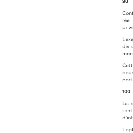
90
Conf
réel
privé
L'ex
divi
mora
Cett
pour
porte
100
Les 
son
d'in
L'op