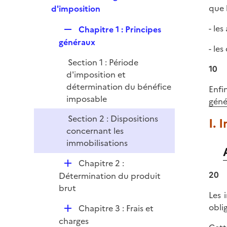
e
e
que 
d'imposition
i
r
p
e
- le
R
Chapitre 1 : Principes
l
r
e
généraux
i
- le
p
e
Section 1 : Période
l
r
10
d'imposition et
i
détermination du bénéfice
Enfi
e
imposable
géné
r
Section 2 : Dispositions
I. 
concernant les
immobilisations
D
Chapitre 2 :
é
20
Détermination du produit
p
brut
Les 
l
oblig
D
Chapitre 3 : Frais et
i
é
charges
e