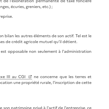
ient de l'exonération permanente de taxe foncière
nges, écuries, greniers, etc.) ;
reprise.
bilan les autres éléments de son actif. Tel est le
s de crédit agricole mutuel qu'il détient.
, est opposable non seulement à l'administration
exe III au CGI
ne concerne que les terres et
cation une propriété rurale, l'inscription de cette
son patrimoine privé à l'actif de l'entreprise, ce