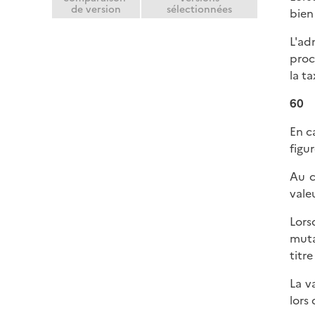
de version
sélectionnées
bien
L'ad
proc
la t
60
En c
figu
Au c
vale
Lors
muta
titr
La v
lors