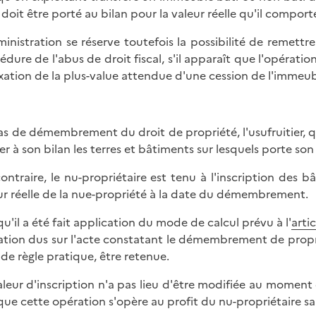
 doit être porté au bilan pour la valeur réelle qu'il comport
ministration se réserve toutefois la possibilité de remettr
édure de l'abus de droit fiscal, s'il apparaît que l'opérat
axation de la plus-value attendue d'une cession de l'immeub
as de démembrement du droit de propriété, l'usufruitier, qui
rer à son bilan les terres et bâtiments sur lesquels porte son 
ontraire, le nu-propriétaire est tenu à l'inscription des bâ
ur réelle de la nue-propriété à la date du démembrement.
qu'il a été fait application du mode de calcul prévu à l'
arti
tion dus sur l'acte constatant le démembrement de propriét
e de règle pratique, être retenue.
aleur d'inscription n'a pas lieu d'être modifiée au moment d
 que cette opération s'opère au profit du nu-propriétaire san