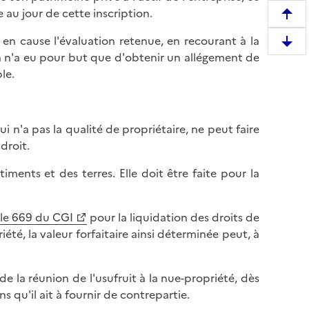
e au jour de cette inscription.
R
e
e en cause l'évaluation retenue, en recourant à la
D
m
ion n'a eu pour but que d'obtenir un allégement de
e
o
le.
s
n
c
t
e
e
 n'a pas la qualité de propriétaire, ne peut faire
n
r
droit.
d
e
r
n
timents et des terres. Elle doit être faite pour la
e
h
e
a
n
cle 669 du CGI
pour la liquidation des droits de
u
b
é, la valeur forfaitaire ainsi déterminée peut, à
t
a
d
s
e
e la réunion de l'usufruit à la nue-propriété, dès
d
l
s qu'il ait à fournir de contrepartie.
e
a