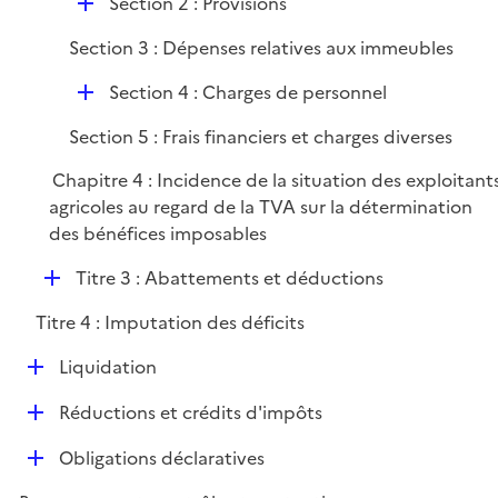
r
D
Section 2 : Provisions
é
Section 3 : Dépenses relatives aux immeubles
p
l
D
Section 4 : Charges de personnel
i
é
e
Section 5 : Frais financiers et charges diverses
p
r
l
Chapitre 4 : Incidence de la situation des exploitant
i
agricoles au regard de la TVA sur la détermination
e
des bénéfices imposables
r
D
Titre 3 : Abattements et déductions
é
Titre 4 : Imputation des déficits
p
l
D
Liquidation
i
é
e
D
Réductions et crédits d'impôts
p
r
é
l
D
Obligations déclaratives
p
i
é
l