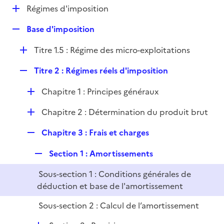
l
D
Régimes d'imposition
p
i
é
l
e
R
Base d'imposition
p
i
r
e
l
e
D
Titre 1.5 : Régime des micro-exploitations
p
i
r
é
l
e
R
Titre 2 : Régimes réels d'imposition
p
i
r
e
l
e
D
Chapitre 1 : Principes généraux
p
i
r
é
l
e
D
Chapitre 2 : Détermination du produit brut
p
i
r
é
l
e
R
Chapitre 3 : Frais et charges
p
i
r
e
l
e
R
Section 1 : Amortissements
p
i
r
e
l
e
Sous-section 1 : Conditions générales de
p
i
r
déduction et base de l'amortissement
l
e
i
r
Sous-section 2 : Calcul de l’amortissement
e