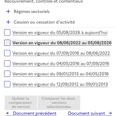
e
Recouvrement, contrôle et contentieux
p
i
r
l
e
D
Régimes sectoriels
i
r
é
e
D
Cession ou cessation d'activité
p
r
é
l
Versions sur la période
Version en vigueur du 05/08/2026 à aujourd'hui
p
i
l
e
Version en vigueur du 08/06/2022 au 05/08/2026
i
r
e
Version en vigueur du 07/09/2016 au 08/06/2022
r
Version en vigueur du 04/05/2016 au 07/09/2016
Version en vigueur du 09/01/2013 au 04/05/2016
Version en vigueur du 12/09/2012 au 09/01/2013
Quitter la
Comparer les deux
comparaison
versions
de version
sélectionnées
Document précédent
Document suivant