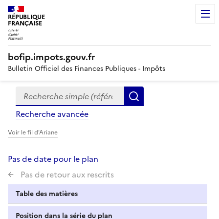
RÉPUBLIQUE
FRANÇAISE
bofip.impots.gouv.fr
Bulletin Officiel des Finances Publiques - Impôts
Recherche simple (références, mots clés, partie du titre
Formulaire
Rechercher
de
Recherche avancée
recherche
Voir le fil d'Ariane
Pas de date pour le plan
Pas de retour aux rescrits
Table des matières
Position dans la série du plan