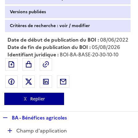
Versions publiées
Critères de recherche : voir / modifier
Date de début de publication du BOI :
08/06/2022
Date de fin de publication du BOI :
05/08/2026
Identifiant juridique :
BOI-BA-BASE-20-30-10-10
Exporter le document au format pdf
Permalien : adresse web de ce doc
Partager sur Facebook
Partager sur Twitter
Partager sur LinkedIn
Partager par messagerie
Replier
R
BA - Bénéfices agricoles
e
D
Champ d'application
p
é