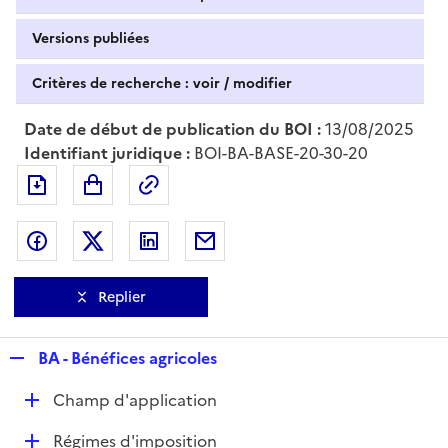
Versions publiées
Critères de recherche : voir / modifier
Date de début de publication du BOI :
13/08/2025
Identifiant juridique :
BOI-BA-BASE-20-30-20
Exporter le document au format pdf
Permalien : adresse web de ce doc
Partager sur Facebook
Partager sur Twitter
Partager sur LinkedIn
Partager par messagerie
Replier
R
BA - Bénéfices agricoles
e
D
Champ d'application
p
é
l
D
Régimes d'imposition
p