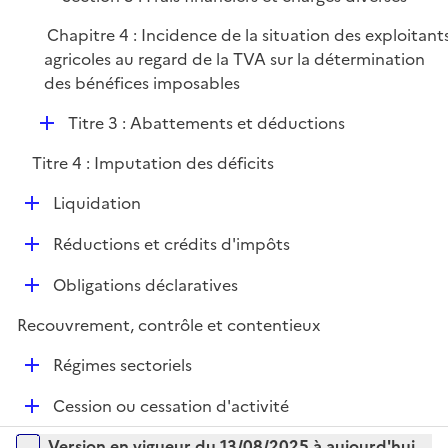
p
r
l
Chapitre 4 : Incidence de la situation des exploitant
i
agricoles au regard de la TVA sur la détermination
e
des bénéfices imposables
r
D
Titre 3 : Abattements et déductions
é
Titre 4 : Imputation des déficits
p
l
D
Liquidation
i
é
e
D
Réductions et crédits d'impôts
p
r
é
l
D
Obligations déclaratives
p
i
é
l
e
Recouvrement, contrôle et contentieux
p
i
r
l
e
D
Régimes sectoriels
i
r
é
e
D
Cession ou cessation d'activité
p
r
é
l
Versions sur la période
Version en vigueur du 13/08/2025 à aujourd'hui