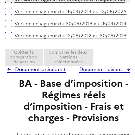
p
i
l
e
Version en vigueur du 16/04/2014 au 13/08/2025
i
r
e
Version en vigueur du 30/09/2013 au 16/04/2014
r
Version en vigueur du 12/09/2012 au 30/09/2013
Quitter la
Comparer les deux
comparaison
versions
de version
sélectionnées
Document précédent
Document suivant
BA - Base d’imposition -
Régimes réels
d’imposition - Frais et
charges - Provisions
La présente section est consacrée aux provisions