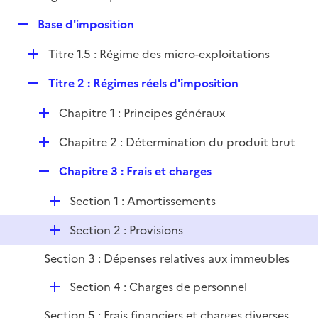
i
é
l
e
R
Base d'imposition
p
i
r
e
l
e
D
Titre 1.5 : Régime des micro-exploitations
p
i
r
é
l
e
R
Titre 2 : Régimes réels d'imposition
p
i
r
e
l
e
D
Chapitre 1 : Principes généraux
p
i
r
é
l
e
D
Chapitre 2 : Détermination du produit brut
p
i
r
é
l
e
R
Chapitre 3 : Frais et charges
p
i
r
e
l
e
D
Section 1 : Amortissements
p
i
r
é
l
e
D
Section 2 : Provisions
p
i
r
é
l
e
Section 3 : Dépenses relatives aux immeubles
p
i
r
l
e
D
Section 4 : Charges de personnel
i
r
é
e
Section 5 : Frais financiers et charges diverses