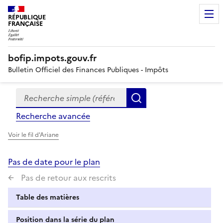
RÉPUBLIQUE
FRANÇAISE
bofip.impots.gouv.fr
Bulletin Officiel des Finances Publiques - Impôts
Recherche simple (références, mots clés, partie du titre
Formulaire
Rechercher
de
Recherche avancée
recherche
Voir le fil d'Ariane
Pas de date pour le plan
Pas de retour aux rescrits
Table des matières
Position dans la série du plan