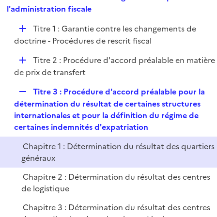
i
e
l'administration fiscale
l
e
p
i
r
D
Titre 1 : Garantie contre les changements de
l
e
é
doctrine - Procédures de rescrit fiscal
i
r
p
e
D
Titre 2 : Procédure d'accord préalable en matière
l
r
é
de prix de transfert
i
p
e
R
Titre 3 : Procédure d'accord préalable pour la
l
r
e
détermination du résultat de certaines structures
i
p
internationales et pour la définition du régime de
e
l
certaines indemnités d'expatriation
r
i
Chapitre 1 : Détermination du résultat des quartiers
e
généraux
r
Chapitre 2 : Détermination du résultat des centres
de logistique
Chapitre 3 : Détermination du résultat des centres