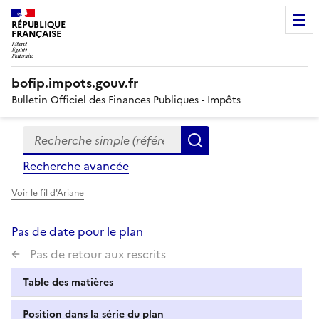
RÉPUBLIQUE
FRANÇAISE
bofip.impots.gouv.fr
Bulletin Officiel des Finances Publiques - Impôts
Recherche simple (références, mots clés, partie du titre
Formulaire
Rechercher
de
Recherche avancée
recherche
Voir le fil d'Ariane
Pas de date pour le plan
Pas de retour aux rescrits
Table des matières
Position dans la série du plan