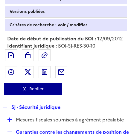
Versions publiées
Critères de recherche : voir / modifier
Date de début de publication du BOI :
12/09/2012
Identifiant juridique :
BOI-SJ-RES-30-10
Exporter le document au format pdf
Permalien : adresse web de ce doc
Partager sur Facebook
Partager sur Twitter
Partager sur LinkedIn
Partager par messagerie
Replier
R
SJ - Sécurité juridique
e
D
Mesures fiscales soumises à agrément préalable
p
é
l
R
Garanties contre les changements de position de
p