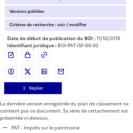
Versions publiées
Critères de recherche : voir / modifier
Date de début de publication du BOI :
11/10/2018
Identifiant juridique :
BOI-PAT-ISF-60-30
Exporter le document au format pdf
Permalien : adresse web de ce doc
Partager sur Facebook
Partager sur Twitter
Partager sur LinkedIn
Partager par messagerie
Replier
La dernière version enregistrée du plan de classement ne
contient pas ce document. Sa série de rattachement est
présentée ci-dessous.
R
PAT - Impôts sur le patrimoine