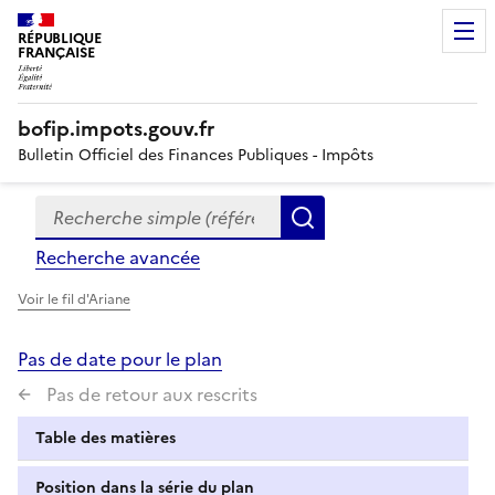
RÉPUBLIQUE
FRANÇAISE
bofip.impots.gouv.fr
Bulletin Officiel des Finances Publiques - Impôts
Recherche simple (références, mots clés, partie du titre
Formulaire
Rechercher
de
Recherche avancée
recherche
Voir le fil d'Ariane
Pas de date pour le plan
Pas de retour aux rescrits
Table des matières
Position dans la série du plan