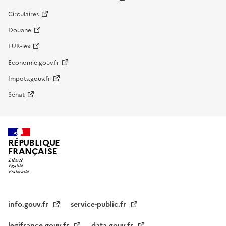
Circulaires
Douane
EUR-lex
Economie.gouv.fr
Impots.gouv.fr
Sénat
RÉPUBLIQUE
FRANÇAISE
info.gouv.fr
service-public.fr
legifrance.gouv.fr
data.gouv.fr