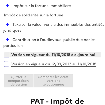
e
D
Impôt sur la fortune immobilière
p
é
l
Impôt de solidarité sur la fortune
p
i
l
e
D
Taxe sur la valeur vénale des immeubles des entités
i
r
é
juridiques
e
p
r
D
Contribution à l'audiovisuel public due par les
l
é
particuliers
i
p
e
Versions sur la période
Version en vigueur du 11/10/2018 à aujourd'hui
l
r
i
Version en vigueur du 12/09/2012 au 11/10/2018
e
r
Quitter la
Comparer les deux
comparaison
versions
de version
sélectionnées
PAT - Impôt de