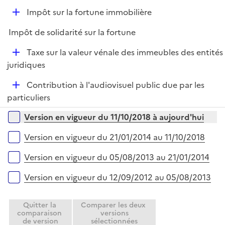
e
D
Impôt sur la fortune immobilière
p
é
l
Impôt de solidarité sur la fortune
p
i
l
e
D
Taxe sur la valeur vénale des immeubles des entités
i
r
é
juridiques
e
p
r
D
Contribution à l'audiovisuel public due par les
l
é
particuliers
i
p
e
Versions sur la période
Version en vigueur du 11/10/2018 à aujourd'hui
l
r
i
Version en vigueur du 21/01/2014 au 11/10/2018
e
r
Version en vigueur du 05/08/2013 au 21/01/2014
Version en vigueur du 12/09/2012 au 05/08/2013
Quitter la
Comparer les deux
comparaison
versions
de version
sélectionnées