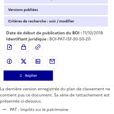
Versions publiées
Critères de recherche : voir / modifier
Date de début de publication du BOI :
11/10/2018
Identifiant juridique :
BOI-PAT-ISF-30-50-20
Exporter le document au format pdf
Permalien : adresse web de ce doc
Partager sur Facebook
Partager sur Twitter
Partager sur LinkedIn
Partager par messagerie
Replier
La dernière version enregistrée du plan de classement ne
contient pas ce document. Sa série de rattachement est
présentée ci-dessous.
R
PAT - Impôts sur le patrimoine