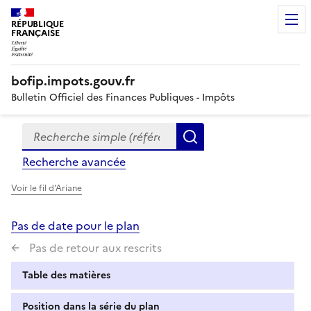
RÉPUBLIQUE
FRANÇAISE
bofip.impots.gouv.fr
Bulletin Officiel des Finances Publiques - Impôts
Recherche simple (références, mots clés, partie du titre
Formulaire
Rechercher
de
Recherche avancée
recherche
Voir le fil d'Ariane
Pas de date pour le plan
Pas de retour aux rescrits
Table des matières
Position dans la série du plan