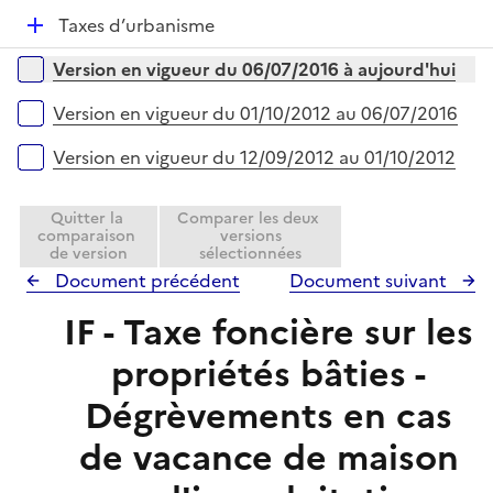
p
i
r
D
Taxes d’urbanisme
l
e
é
i
r
Versions sur la période
Version en vigueur du 06/07/2016 à aujourd'hui
p
e
l
r
Version en vigueur du 01/10/2012 au 06/07/2016
i
e
Version en vigueur du 12/09/2012 au 01/10/2012
r
Quitter la
Comparer les deux
comparaison
versions
de version
sélectionnées
Document précédent
Document suivant
IF - Taxe foncière sur les
propriétés bâties -
Dégrèvements en cas
de vacance de maison