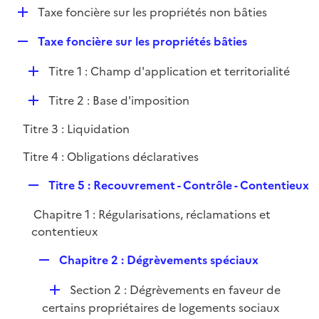
i
D
Taxe foncière sur les propriétés non bâties
l
e
é
i
r
R
Taxe foncière sur les propriétés bâties
p
e
e
l
r
D
Titre 1 : Champ d'application et territorialité
p
i
é
l
e
D
Titre 2 : Base d'imposition
p
i
r
é
l
e
Titre 3 : Liquidation
p
i
r
l
e
Titre 4 : Obligations déclaratives
i
r
R
e
Titre 5 : Recouvrement - Contrôle - Contentieux
e
r
Chapitre 1 : Régularisations, réclamations et
p
contentieux
l
i
R
Chapitre 2 : Dégrèvements spéciaux
e
e
r
D
Section 2 : Dégrèvements en faveur de
p
é
certains propriétaires de logements sociaux
l