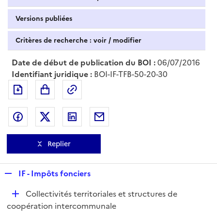
Versions publiées
Critères de recherche : voir / modifier
Date de début de publication du BOI :
06/07/2016
Identifiant juridique :
BOI-IF-TFB-50-20-30
Exporter le document au format pdf
Permalien : adresse web de ce doc
Partager sur Facebook
Partager sur Twitter
Partager sur LinkedIn
Partager par messagerie
Replier
R
IF - Impôts fonciers
e
D
Collectivités territoriales et structures de
p
é
coopération intercommunale
l
p