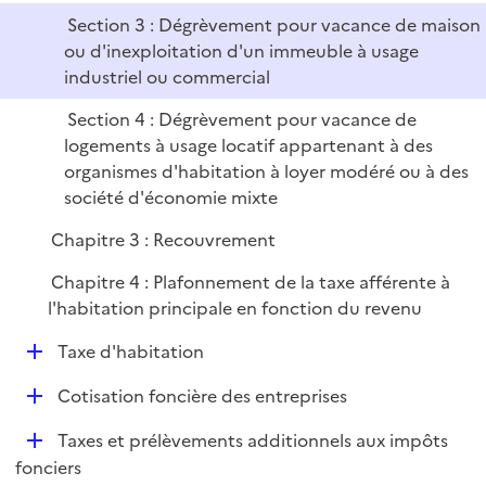
p
i
Section 3 : Dégrèvement pour vacance de maison
l
e
ou d'inexploitation d'un immeuble à usage
i
r
industriel ou commercial
e
r
Section 4 : Dégrèvement pour vacance de
logements à usage locatif appartenant à des
organismes d'habitation à loyer modéré ou à des
société d'économie mixte
Chapitre 3 : Recouvrement
Chapitre 4 : Plafonnement de la taxe afférente à
l'habitation principale en fonction du revenu
D
Taxe d'habitation
é
D
Cotisation foncière des entreprises
p
é
l
D
Taxes et prélèvements additionnels aux impôts
p
i
é
fonciers
l
e