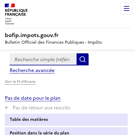
RÉPUBLIQUE
FRANÇAISE
bofip.impots.gouv.fr
Bulletin Officiel des Finances Publiques - Impôts
Recherche simple (références, mots clés, partie du titre
Formulaire
Rechercher
de
Recherche avancée
recherche
Voir le fil d'Ariane
Pas de date pour le plan
Pas de retour aux rescrits
Table des matières
Position dans la série du plan