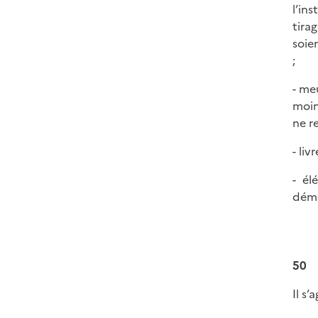
l’in
tira
soie
;
- me
moin
ne r
- liv
- él
déme
50
Il s