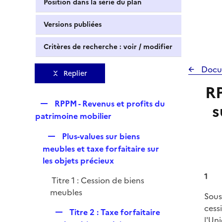
Position dans la série du plan
Versions publiées
Critères de recherche : voir / modifier
Docu
Replier
RP
R
RPPM - Revenus et profits du
s
e
patrimoine mobilier
p
R
Plus-values sur biens
l
e
meubles et taxe forfaitaire sur
i
p
les objets précieux
e
l
r
1
Titre 1 : Cession de biens
i
meubles
e
Sous
r
cess
R
Titre 2 : Taxe forfaitaire
l'Un