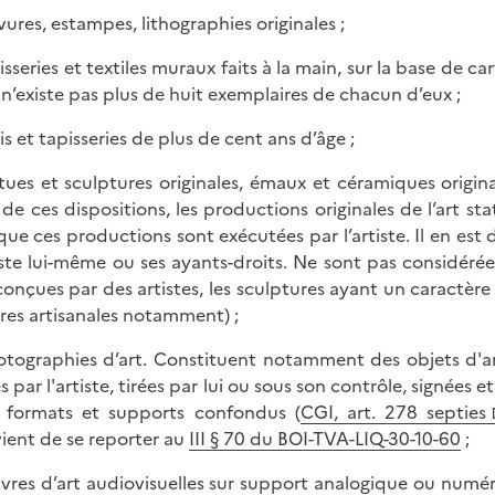
avures, estampes, lithographies originales ;
isseries et textiles muraux faits à la main, sur la base de ca
l n’existe pas plus de huit exemplaires de chacun d’eux ;
is et tapisseries de plus de cent ans d’âge ;
atues et sculptures originales, émaux et céramiques orig
 de ces dispositions, les productions originales de l’art st
 que ces productions sont exécutées par l’artiste. Il en es
tiste lui-même ou ses ayants-droits. Ne sont pas considér
conçues par des artistes, les sculptures ayant un caractèr
es artisanales notamment) ;
otographies d’art. Constituent notamment des objets d'ar
es par l'artiste, tirées par lui ou sous son contrôle, signées
 formats et supports confondus (
CGI, art. 278 septies
ient de se reporter au
III § 70 du BOI-TVA-LIQ-30-10-60
;
vres d’art audiovisuelles sur support analogique ou numériq