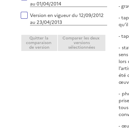
au 01/04/2014
- gr
Version en vigueur du 12/09/2012
- tap
au 23/04/2013
qu’i
- tap
Quitter la
Comparer les deux
comparaison
versions
- st
de version
sélectionnées
sens
lors
l’ar
été 
œuvr
- ph
pris
tous
conv
- œu