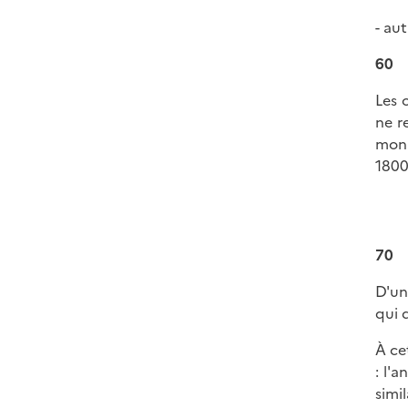
- au
60
Les 
ne r
monn
1800
70
D'un
qui 
À ce
: l'
simi