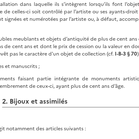
stallation dans laquelle ils s’intègrent lorsqu’ils font l’o
ge de celles-ci soit contrôlé par l’artiste ou ses ayants-droi
nt signées et numérotées par l’artiste ou, à défaut, accompa
ubles meublants et objets d’antiquité de plus de cent ans
s de cent ans et dont le prix de cession ou la valeur en dou
evêt pas le caractère d'un objet de collection (cf.
I-B-3 § 70
)
res et manuscrits ;
éments faisant partie intégrante de monuments artisti
mbrement de ceux-ci, ayant plus de cent ans d’âge.
2. Bijoux et assimilés
’agit notamment des articles suivants :