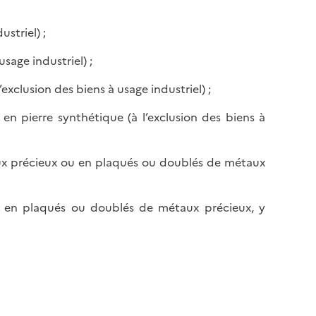
l
p
a
a
ustriel) ;
p
g
a
usage industriel) ;
e
g
’exclusion des biens à usage industriel) ;
e
en pierre synthétique (à l’exclusion des biens à
étaux précieux ou en plaqués ou doublés de métaux
 ou en plaqués ou doublés de métaux précieux, y