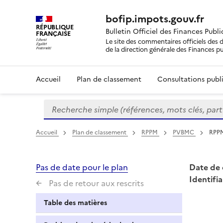
bofip.impots.gouv.fr
RÉPUBLIQUE
Bulletin Officiel des Finances Publ
FRANÇAISE
Le site des commentaires officiels des d
de la direction générale des Finances p
Accueil
Plan de classement
Consultations publi
Recherche simple (références, mots clés, partie 
Formulaire
de
recherche
Accueil
Plan de classement
RPPM
PVBMC
RPPM
Pas de date pour le plan
Date de 
Identifia
Pas de retour aux rescrits
Table des matières