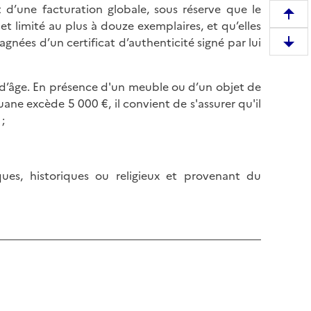
bjet d’une facturation globale, sous réserve que le
R
t et limité au plus à douze exemplaires, et qu’elles
e
gnées d’un certificat d’authenticité signé par lui
D
m
e
o
s
 d’âge. En présence d'un meuble ou d’un objet de
n
c
ane excède 5 000 €, il convient de s'assurer qu'il
t
e
 ;
e
n
r
d
e
r
n
ques, historiques ou religieux et provenant du
e
h
e
a
n
u
b
t
a
d
s
e
d
l
e
a