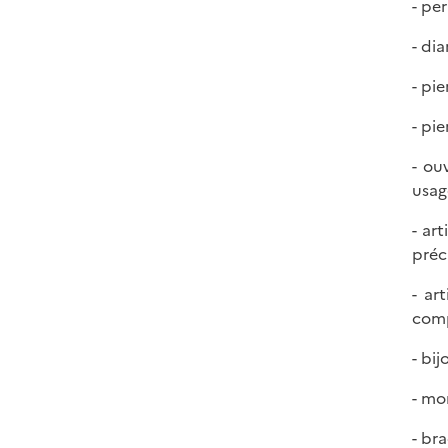
- per
- dia
- pi
- pi
- ou
usage
- ar
préc
- ar
comp
- bij
- mo
- br