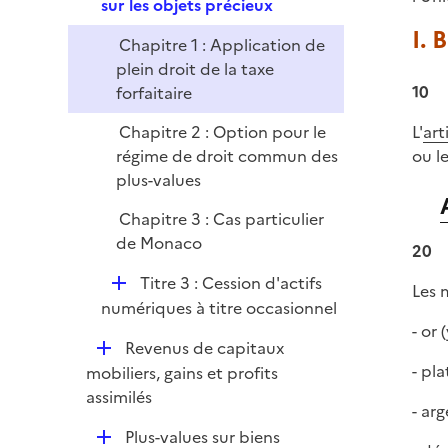
e
sur les objets précieux
p
I. 
Chapitre 1 : Application de
l
plein droit de la taxe
i
10
forfaitaire
e
r
Chapitre 2 : Option pour le
L'
art
régime de droit commun des
ou l
plus-values
Chapitre 3 : Cas particulier
de Monaco
20
D
Titre 3 : Cession d'actifs
Les m
é
numériques à titre occasionnel
p
- or 
D
Revenus de capitaux
l
é
- pl
mobiliers, gains et profits
i
p
assimilés
e
- arg
l
r
D
Plus-values sur biens
i