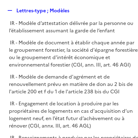
i
é
l
e
R
Lettres-type ; Modèles
p
i
r
e
l
e
IR - Modèle d’attestation délivrée par la personne ou
p
i
r
l’établissement assumant la garde de l’enfant
l
e
i
r
IR - Modèle de document à établir chaque année par
e
le groupement forestier, la société d'épargne forestière
r
ou le groupement d'intérêt économique et
environnemental forestier (CGI, ann. III, art. 46 AGI)
IR - Modèle de demande d'agrément et de
renouvellement prévu en matière de don au 2 bis de
l'article 200 et f du 1 de l'article 238 bis du CGI
IR - Engagement de location à produire par les
propriétaires de logements en cas d'acquisition d’un
logement neuf, en l’état futur d’achèvement ou à
rénover (CGI, annx. III, art. 46 AGL)
IR - Renseignements à produire par les propriétaires d