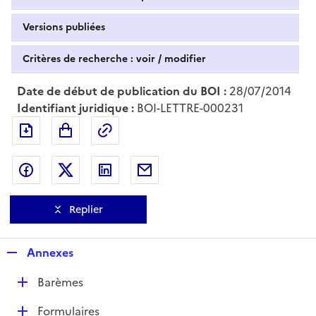
Versions publiées
Critères de recherche : voir / modifier
Date de début de publication du BOI :
28/07/2014
Identifiant juridique :
BOI-LETTRE-000231
Exporter le document au format pdf
Permalien : adresse web de ce doc
Partager sur Facebook
Partager sur Twitter
Partager sur LinkedIn
Partager par messagerie
Replier
R
Annexes
e
D
Barèmes
p
é
l
D
Formulaires
p