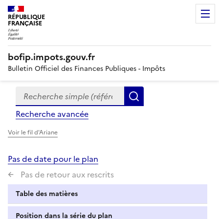
RÉPUBLIQUE
FRANÇAISE
bofip.impots.gouv.fr
Bulletin Officiel des Finances Publiques - Impôts
Recherche simple (références, mots clés, partie du titre
Formulaire
Rechercher
de
Recherche avancée
recherche
Voir le fil d'Ariane
Pas de date pour le plan
Pas de retour aux rescrits
Table des matières
Position dans la série du plan