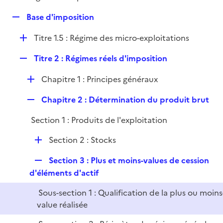
i
é
l
e
R
Base d'imposition
p
i
r
e
l
e
D
Titre 1.5 : Régime des micro-exploitations
p
i
r
é
l
e
R
Titre 2 : Régimes réels d'imposition
p
i
r
e
l
e
D
Chapitre 1 : Principes généraux
p
i
r
é
l
e
R
Chapitre 2 : Détermination du produit brut
p
i
r
e
l
e
Section 1 : Produits de l'exploitation
p
i
r
l
e
D
Section 2 : Stocks
i
r
é
e
R
Section 3 : Plus et moins-values de cession
p
r
e
d'éléments d'actif
l
p
i
Sous-section 1 : Qualification de la plus ou moins
l
e
value réalisée
i
r
e