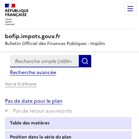
RÉPUBLIQUE
FRANÇAISE
bofip.impots.gouv.fr
Bulletin Officiel des Finances Publiques - Impôts
Recherche simple (références, mots clés, partie du titre
Formulaire
Rechercher
de
Recherche avancée
recherche
Voir le fil d'Ariane
Pas de date pour le plan
Pas de retour aux rescrits
Table des matières
Position dans la série du plan