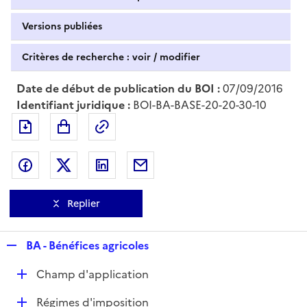
Versions publiées
Critères de recherche : voir / modifier
Date de début de publication du BOI :
07/09/2016
Identifiant juridique :
BOI-BA-BASE-20-20-30-10
Exporter le document au format pdf
Permalien : adresse web de ce doc
Partager sur Facebook
Partager sur Twitter
Partager sur LinkedIn
Partager par messagerie
Replier
R
BA - Bénéfices agricoles
e
D
Champ d'application
p
é
l
D
Régimes d'imposition
p