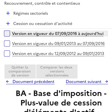
l
e
Recouvrement, contrôle et contentieux
p
i
r
l
e
D
Régimes sectoriels
i
r
é
e
D
Cession ou cessation d'activité
p
r
é
l
Versions sur la période
Version en vigueur du 07/09/2016 à aujourd'hui
p
i
l
e
Version en vigueur du 09/01/2013 au 07/09/2016
i
r
e
Version en vigueur du 12/09/2012 au 09/01/2013
r
Quitter la
Comparer les deux
comparaison
versions
de version
sélectionnées
Document précédent
Document suivant
BA - Base d'imposition -
Plus-value de cession