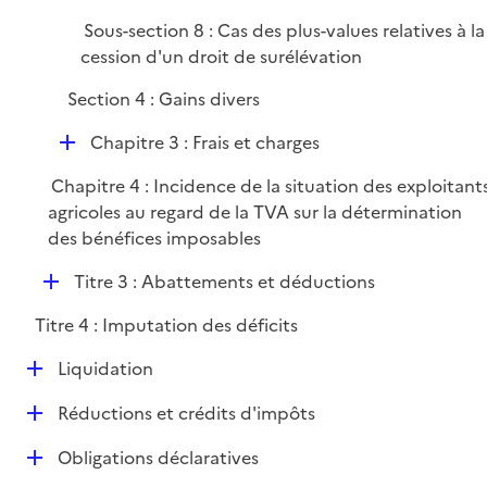
Sous-section 8 : Cas des plus-values relatives à la
cession d'un droit de surélévation
Section 4 : Gains divers
D
Chapitre 3 : Frais et charges
é
Chapitre 4 : Incidence de la situation des exploitant
p
agricoles au regard de la TVA sur la détermination
l
des bénéfices imposables
i
e
D
Titre 3 : Abattements et déductions
r
é
Titre 4 : Imputation des déficits
p
l
D
Liquidation
i
é
e
D
Réductions et crédits d'impôts
p
r
é
l
D
Obligations déclaratives
p
i
é