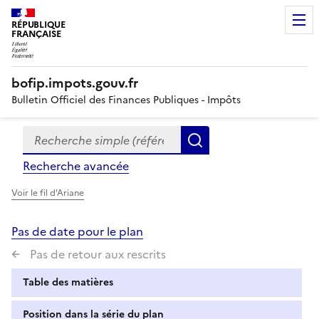
RÉPUBLIQUE
FRANÇAISE
bofip.impots.gouv.fr
Bulletin Officiel des Finances Publiques - Impôts
Recherche simple (références, mots clés, partie du titre
Formulaire
Rechercher
de
Recherche avancée
recherche
Voir le fil d'Ariane
Pas de date pour le plan
Pas de retour aux rescrits
Table des matières
Position dans la série du plan