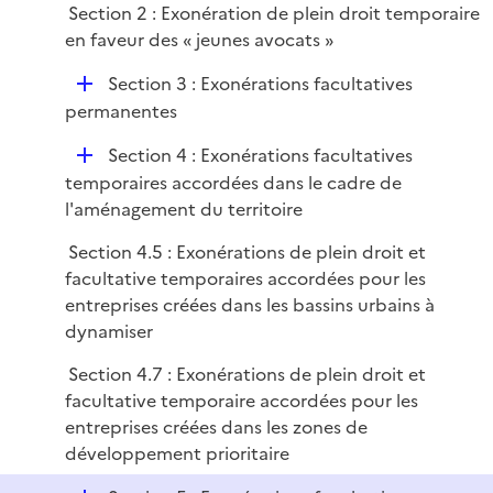
i
Section 2 : Exonération de plein droit temporaire
l
e
en faveur des « jeunes avocats »
i
r
e
D
Section 3 : Exonérations facultatives
r
é
permanentes
p
D
Section 4 : Exonérations facultatives
l
é
temporaires accordées dans le cadre de
i
p
l'aménagement du territoire
e
l
r
Section 4.5 : Exonérations de plein droit et
i
facultative temporaires accordées pour les
e
entreprises créées dans les bassins urbains à
r
dynamiser
Section 4.7 : Exonérations de plein droit et
facultative temporaire accordées pour les
entreprises créées dans les zones de
développement prioritaire