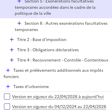
D
Section 5 : Exonérations facultatives
é
temporaires accordées dans le cadre de la
p
politique de la ville
l
D
Section 6 : Autres exonérations facultatives
i
é
temporaires
e
p
r
D
Titre 2 : Base d'imposition
l
é
i
D
Titre 3 : Obligations déclaratives
p
e
é
l
r
D
Titre 4 : Recouvrement - Contrôle - Contentieux
p
i
é
l
e
D
Taxes et prélèvements additionnels aux impôts
p
i
r
é
fonciers
l
e
p
i
r
D
Taxes d’urbanisme
l
e
é
i
r
Versions sur la période
Version en vigueur du 22/04/2026 à aujourd'hui
p
e
l
r
Version en vigueur du 04/12/2024 au 22/04/2026
i