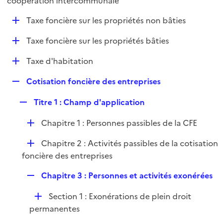
coopération intercommunale
l
p
i
D
Taxe foncière sur les propriétés non bâties
l
e
é
i
r
D
Taxe foncière sur les propriétés bâties
p
e
é
l
r
D
Taxe d'habitation
p
i
é
l
e
R
Cotisation foncière des entreprises
p
i
r
e
l
e
R
Titre 1 : Champ d'application
p
i
r
e
l
e
D
Chapitre 1 : Personnes passibles de la CFE
p
i
r
é
l
e
D
Chapitre 2 : Activités passibles de la cotisation
p
i
r
é
foncière des entreprises
l
e
p
i
r
R
Chapitre 3 : Personnes et activités exonérées
l
e
e
i
r
D
Section 1 : Exonérations de plein droit
p
e
é
permanentes
l
r
p