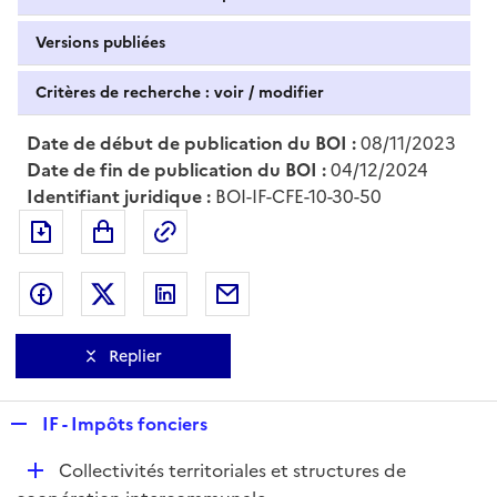
Versions publiées
Critères de recherche : voir / modifier
Date de début de publication du BOI :
08/11/2023
Date de fin de publication du BOI :
04/12/2024
Identifiant juridique :
BOI-IF-CFE-10-30-50
Exporter le document au format pdf
Permalien : adresse web de ce doc
Partager sur Facebook
Partager sur Twitter
Partager sur LinkedIn
Partager par messagerie
Replier
R
IF - Impôts fonciers
e
D
Collectivités territoriales et structures de
p
é