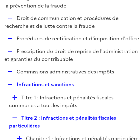
i
é
la prévention de la fraude
l
e
p
i
r
D
Droit de communication et procédures de
l
e
é
recherche et de lutte contre la fraude
i
r
p
e
D
Procédures de rectification et d'imposition d'office
l
r
é
i
D
Prescription du droit de reprise de l'administration
p
e
é
et garanties du contribuable
l
r
p
i
D
Commissions administratives des impôts
l
e
é
i
r
R
Infractions et sanctions
p
e
e
l
r
D
Titre 1 : Infractions et pénalités fiscales
p
i
é
communes a tous les impôts
l
e
p
i
r
R
Titre 2 : Infractions et pénalités fiscales
l
e
e
particulières
i
r
p
e
D
Chapitre 1 : Infractions et pénalités particulière