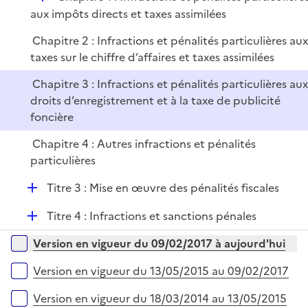
l
r
é
aux impôts directs et taxes assimilées
i
p
e
Chapitre 2 : Infractions et pénalités particulières au
l
r
taxes sur le chiffre d’affaires et taxes assimilées
i
e
Chapitre 3 : Infractions et pénalités particulières au
r
droits d’enregistrement et à la taxe de publicité
foncière
Chapitre 4 : Autres infractions et pénalités
particulières
D
Titre 3 : Mise en œuvre des pénalités fiscales
é
D
Titre 4 : Infractions et sanctions pénales
p
é
l
Versions sur la période
Version en vigueur du 09/02/2017 à aujourd'hui
p
i
l
e
Version en vigueur du 13/05/2015 au 09/02/2017
i
r
e
Version en vigueur du 18/03/2014 au 13/05/2015