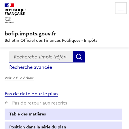
RÉPUBLIQUE
FRANÇAISE
bofip.impots.gouv.fr
Bulletin Officiel des Finances Publiques - Impôts
Recherche simple (références, mots clés, partie du titre
Formulaire
Rechercher
de
Recherche avancée
recherche
Voir le fil d'Ariane
Pas de date pour le plan
Pas de retour aux rescrits
Table des matières
Position dans la série du plan