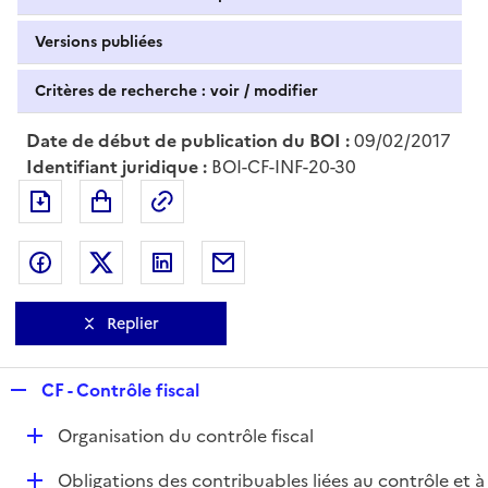
Versions publiées
Critères de recherche : voir / modifier
Date de début de publication du BOI :
09/02/2017
Identifiant juridique :
BOI-CF-INF-20-30
Exporter le document au format pdf
Permalien : adresse web de ce doc
Partager sur Facebook
Partager sur Twitter
Partager sur LinkedIn
Partager par messagerie
Replier
R
CF - Contrôle fiscal
e
D
Organisation du contrôle fiscal
p
é
l
D
Obligations des contribuables liées au contrôle et à
p