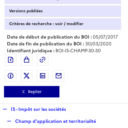
Versions publiées
Critères de recherche : voir / modifier
Date de début de publication du BOI :
05/07/2017
Date de fin de publication du BOI :
30/03/2020
Identifiant juridique :
BOI-IS-CHAMP-30-30
Exporter le document au format pdf
Permalien : adresse web de ce doc
Partager sur Facebook
Partager sur Twitter
Partager sur LinkedIn
Partager par messagerie
Replier
R
IS - Impôt sur les sociétés
e
R
Champ d'application et territorialité
p
e