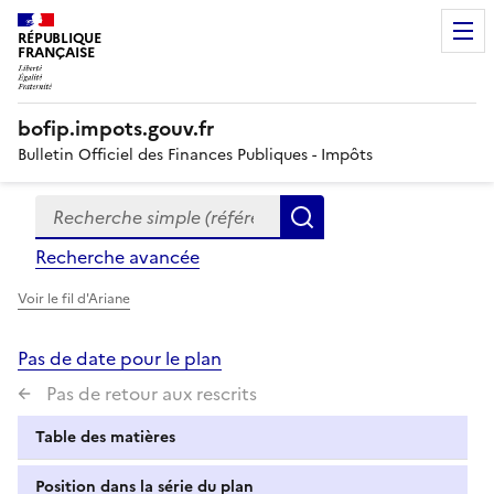
RÉPUBLIQUE
FRANÇAISE
bofip.impots.gouv.fr
Bulletin Officiel des Finances Publiques - Impôts
Recherche simple (références, mots clés, partie du titre
Formulaire
Rechercher
de
Recherche avancée
recherche
Voir le fil d'Ariane
Pas de date pour le plan
Pas de retour aux rescrits
Table des matières
Position dans la série du plan