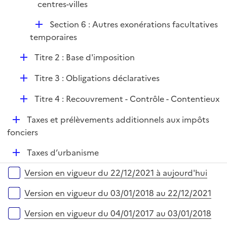
centres-villes
D
Section 6 : Autres exonérations facultatives
é
temporaires
p
D
Titre 2 : Base d'imposition
l
é
i
D
Titre 3 : Obligations déclaratives
p
e
é
l
r
D
Titre 4 : Recouvrement - Contrôle - Contentieux
p
i
é
l
e
D
Taxes et prélèvements additionnels aux impôts
p
i
r
é
fonciers
l
e
p
i
r
D
Taxes d’urbanisme
l
e
é
i
r
Versions sur la période
Version en vigueur du 22/12/2021 à aujourd'hui
p
e
l
r
Version en vigueur du 03/01/2018 au 22/12/2021
i
e
Version en vigueur du 04/01/2017 au 03/01/2018
r