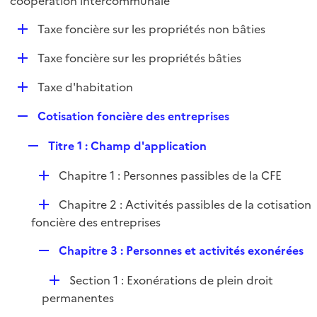
coopération intercommunale
l
p
i
D
Taxe foncière sur les propriétés non bâties
l
e
é
i
r
D
Taxe foncière sur les propriétés bâties
p
e
é
l
r
D
Taxe d'habitation
p
i
é
l
e
R
Cotisation foncière des entreprises
p
i
r
e
l
e
R
Titre 1 : Champ d'application
p
i
r
e
l
e
D
Chapitre 1 : Personnes passibles de la CFE
p
i
r
é
l
e
D
Chapitre 2 : Activités passibles de la cotisation
p
i
r
é
foncière des entreprises
l
e
p
i
r
R
Chapitre 3 : Personnes et activités exonérées
l
e
e
i
r
D
Section 1 : Exonérations de plein droit
p
e
é
permanentes
l
r
p