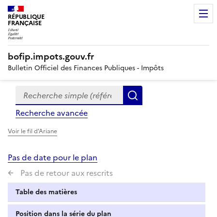
RÉPUBLIQUE
FRANÇAISE
bofip.impots.gouv.fr
Bulletin Officiel des Finances Publiques - Impôts
Recherche simple (références, mots clés, partie du titre
Formulaire
Rechercher
de
Recherche avancée
recherche
Voir le fil d'Ariane
Pas de date pour le plan
Pas de retour aux rescrits
Table des matières
Position dans la série du plan