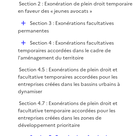
i
Section 2 : Exonération de plein droit temporaire
l
e
en faveur des « jeunes avocats »
i
r
e
D
Section 3 : Exonérations facultatives
r
é
permanentes
p
D
Section 4 : Exonérations facultatives
l
é
temporaires accordées dans le cadre de
i
p
l'aménagement du territoire
e
l
r
Section 4.5 : Exonérations de plein droit et
i
facultative temporaires accordées pour les
e
entreprises créées dans les bassins urbains à
r
dynamiser
Section 4.7 : Exonérations de plein droit et
facultative temporaire accordées pour les
entreprises créées dans les zones de
développement prioritaire