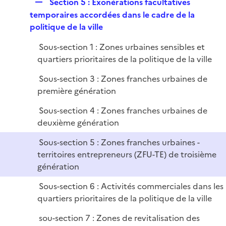
R
Section 5 : Exonérations facultatives
e
temporaires accordées dans le cadre de la
p
politique de la ville
l
Sous-section 1 : Zones urbaines sensibles et
i
quartiers prioritaires de la politique de la ville
e
r
Sous-section 3 : Zones franches urbaines de
première génération
Sous-section 4 : Zones franches urbaines de
deuxième génération
Sous-section 5 : Zones franches urbaines -
territoires entrepreneurs (ZFU-TE) de troisième
génération
Sous-section 6 : Activités commerciales dans les
quartiers prioritaires de la politique de la ville
sou-section 7 : Zones de revitalisation des