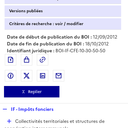
Versions publiées
Critères de recherche : voir / modifier
Date de début de publication du BOI :
12/09/2012
Date de fin de publication du BOI :
18/10/2012
Identifiant juridique :
BOI-IF-CFE-10-30-50-50
Exporter le document au format pdf
Permalien : adresse web de ce doc
Partager sur Facebook
Partager sur Twitter
Partager sur LinkedIn
Partager par messagerie
Replier
R
IF - Impôts fonciers
e
D
Collectivités territoriales et structures de
p
é