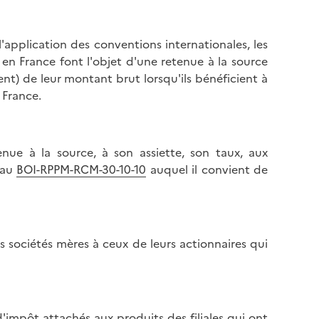
l'application des conventions internationales, les
é en France font l'objet d'une retenue à la source
nt) de leur montant brut lorsqu'ils bénéficient à
 France.
enue à la source, à son assiette, son taux, aux
 au
BOI-RPPM-RCM-30-10-10
auquel il convient de
s sociétés mères à ceux de leurs actionnaires qui
 d'impôt attachés aux produits des filiales qui ont