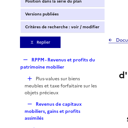
Position dans la série du plan
Versions publiées
Critères de recherche : voir / modifier
Docu
Replier
R
RPPM - Revenus et profits du
e
patrimoine mobilier
d'
p
D
Plus-values sur biens
l
é
meubles et taxe forfaitaire sur les
i
p
objets précieux
e
l
r
R
Revenus de capitaux
i
e
mobiliers, gains et profits
e
p
assimilés
r
l