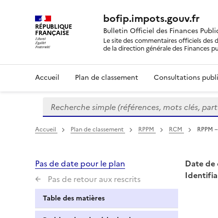
bofip.impots.gouv.fr
RÉPUBLIQUE
Bulletin Officiel des Finances Publ
FRANÇAISE
Le site des commentaires officiels des d
de la direction générale des Finances p
Accueil
Plan de classement
Consultations publi
Recherche simple (références, mots clés, partie 
Formulaire
de
recherche
Accueil
Plan de classement
RPPM
RCM
RPPM – 
Pas de date pour le plan
Date de 
Identifia
Pas de retour aux rescrits
Table des matières