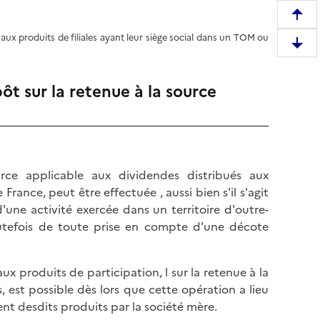
R
e
 aux produits de filiales ayant leur siège social dans un TOM ou
D
m
e
o
s
ôt sur la retenue à la source
n
c
t
e
e
n
r
d
e
r
rce applicable aux dividendes distribués aux
n
e
 France, peut être effectuée , aussi bien s'il s'agit
h
e
'une activité exercée dans un territoire d'outre-
a
n
utefois de toute prise en compte d'une décote
u
b
t
a
d
x produits de participation, l sur la retenue à la
s
e
, est possible dès lors que cette opération a lieu
d
l
ent desdits produits par la société mère.
e
a