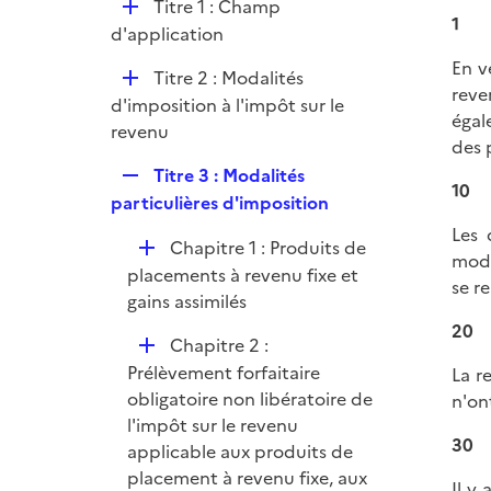
D
Titre 1 : Champ
i
1
é
d'application
e
p
r
En v
D
Titre 2 : Modalités
l
reve
é
d'imposition à l'impôt sur le
i
égal
p
revenu
e
des 
l
r
R
Titre 3 : Modalités
i
10
e
particulières d'imposition
e
p
r
Les 
D
Chapitre 1 : Produits de
l
moda
é
placements à revenu fixe et
i
se re
p
gains assimilés
e
l
20
r
D
Chapitre 2 :
i
é
Prélèvement forfaitaire
La r
e
p
obligatoire non libératoire de
n'on
r
l
l'impôt sur le revenu
30
i
applicable aux produits de
e
placement à revenu fixe, aux
Il y