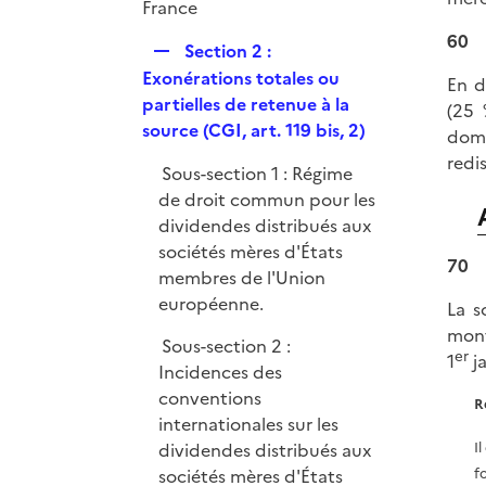
r
France
60
R
Section 2 :
e
Exonérations totales ou
En d
p
partielles de retenue à la
(25 
l
source (CGI, art. 119 bis, 2)
domi
i
redi
Sous-section 1 : Régime
e
de droit commun pour les
r
dividendes distribués aux
sociétés mères d'États
70
membres de l'Union
européenne.
La s
mont
Sous-section 2 :
er
1
ja
Incidences des
conventions
R
internationales sur les
dividendes distribués aux
I
sociétés mères d'États
f