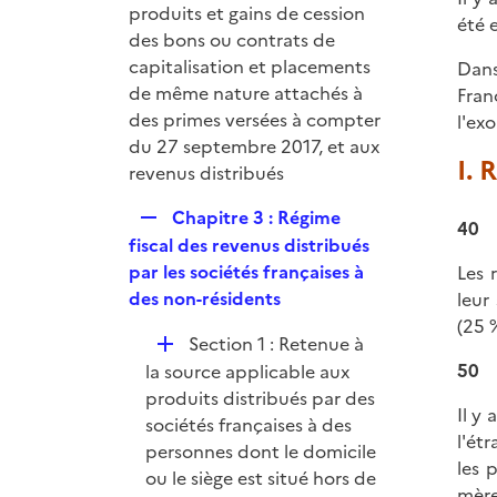
r
produits et gains de cession
été 
des bons ou contrats de
capitalisation et placements
Dans
de même nature attachés à
Fran
des primes versées à compter
l'ex
du 27 septembre 2017, et aux
I. 
revenus distribués
R
Chapitre 3 : Régime
40
e
fiscal des revenus distribués
p
par les sociétés françaises à
Les 
l
des non-résidents
leur
i
(25 
D
Section 1 : Retenue à
e
é
50
la source applicable aux
r
p
produits distribués par des
Il y
l
sociétés françaises à des
l'ét
i
personnes dont le domicile
les 
e
ou le siège est situé hors de
mère