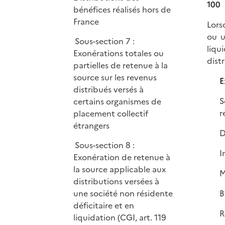
100
bénéfices réalisés hors de
France
Lors
ou u
Sous-section 7 :
liqu
Exonérations totales ou
dist
partielles de retenue à la
source sur les revenus
E
distribués versés à
S
certains organismes de
r
placement collectif
étrangers
D
Sous-section 8 :
I
Exonération de retenue à
la source applicable aux
M
distributions versées à
une société non résidente
B
déficitaire et en
R
liquidation (CGI, art. 119