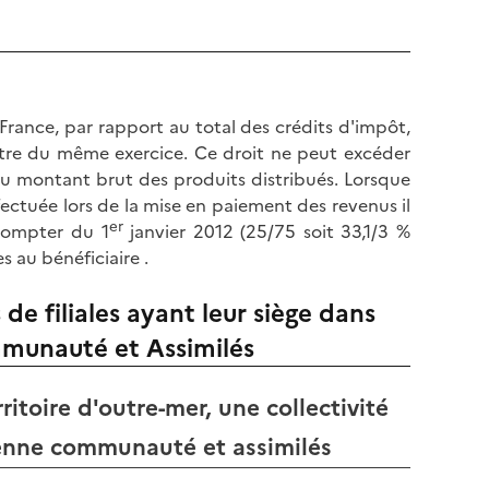
l
p
a
a
p
g
a
e
g
France, par rapport au total des crédits d'impôt,
e
titre du même exercice. Ce droit ne peut excéder
u montant brut des produits distribués. Lorsque
fectuée lors de la mise en paiement des revenus il
er
 compter du 1
janvier 2012 (25/75 soit 33,1/3 %
 au bénéficiaire .
de filiales ayant leur siège dans
mmunauté et Assimilés
rritoire d'outre-mer, une collectivité
cienne communauté et assimilés