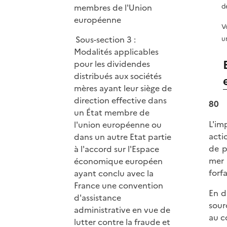
membres de l'Union
d
européenne
V
Sous-section 3 :
u
Modalités applicables
pour les dividendes
distribués aux sociétés
mères ayant leur siège de
direction effective dans
80
un État membre de
L'im
l'union européenne ou
actio
dans un autre Etat partie
de p
à l'accord sur l'Espace
mer 
économique européen
forfa
ayant conclu avec la
France une convention
En d
d'assistance
sour
administrative en vue de
au c
lutter contre la fraude et