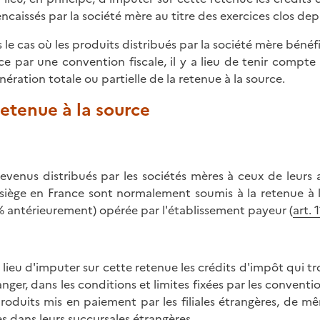
encaissés par la société mère au titre des exercices clos dep
 le cas où les produits distribués par la société mère bénéfi
ce par une convention fiscale, il y a lieu de tenir compt
onération totale ou partielle de la retenue à la source.
Retenue à la source
revenus distribués par les sociétés mères à ceux de leurs a
 siège en France sont normalement soumis à la retenue à
% antérieurement) opérée par l'établissement payeur (
art. 
 a lieu d'imputer sur cette retenue les crédits d'impôt qui t
ranger, dans les conditions et limites fixées par les convent
produits mis en paiement par les filiales étrangères, de mê
s dans leurs succursales étrangères.