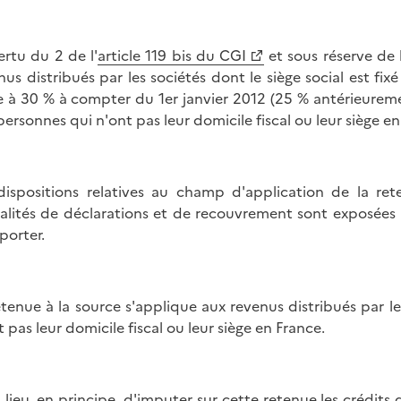
ertu du 2 de l'
article 119 bis du CGI
et sous réserve de 
nus distribués par les sociétés dont le siège social est fix
e à 30 % à compter du 1er janvier 2012 (25 % antérieureme
personnes qui n'ont pas leur domicile fiscal ou leur siège en
dispositions relatives au champ d'application de la ret
lités de déclarations et de recouvrement sont exposées
porter.
etenue à la source s'applique aux revenus distribués par le
t pas leur domicile fiscal ou leur siège en France.
 a lieu, en principe, d'imputer sur cette retenue les crédits