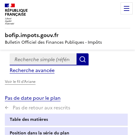
RÉPUBLIQUE
FRANÇAISE
bofip.impots.gouv.fr
Bulletin Officiel des Finances Publiques - Impôts
Recherche simple (références, mots clés, partie du titre
Formulaire
Rechercher
de
Recherche avancée
recherche
Voir le fil d'Ariane
Pas de date pour le plan
Pas de retour aux rescrits
Table des matières
Position dans la série du plan