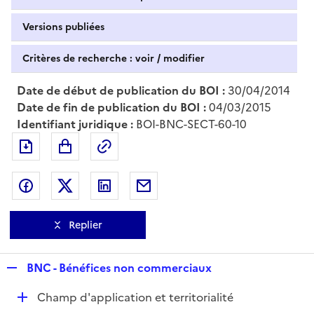
Versions publiées
Critères de recherche : voir / modifier
Date de début de publication du BOI :
30/04/2014
Date de fin de publication du BOI :
04/03/2015
Identifiant juridique :
BOI-BNC-SECT-60-10
Exporter le document au format pdf
Permalien : adresse web de ce doc
Partager sur Facebook
Partager sur Twitter
Partager sur LinkedIn
Partager par messagerie
Replier
R
BNC - Bénéfices non commerciaux
e
D
Champ d'application et territorialité
p
é