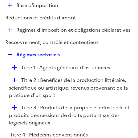
l
D
Base d'imposition
p
i
é
l
e
Réductions et crédits d'impôt
p
i
r
l
e
D
Régimes d'imposition et obligations déclaratives
i
r
é
e
Recouvrement, contrôle et contentieux
p
r
l
R
Régimes sectoriels
i
e
e
D
Titre 1 : Agents généraux d'assurances
p
r
é
l
D
Titre 2 : Bénéfices de la production littéraire,
p
i
é
scientifique ou artistique, revenus provenant de la
l
e
p
pratique d'un sport
i
r
l
e
D
Titre 3 : Produits de la propriété industrielle et
i
r
é
produits des cessions de droits portant sur des
e
p
logiciels originaux
r
l
Titre 4 : Médecins conventionnés
i