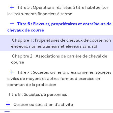
e
D
Titre 5 : Opérations réalisées à titre habituel sur
r
é
les instruments financiers à terme
p
R
Titre 6 : Eleveurs, propriétaires et entraîneurs de
l
e
chevaux de course
i
p
e
Chapitre 1 : Propriétaires de chevaux de course non
l
r
éleveurs, non entraîneurs et éleveurs sans sol
i
e
Chapitre 2 : Associations de carrière de cheval de
r
course
D
Titre 7 : Sociétés civiles professionnelles, sociétés
é
civiles de moyens et autres formes d'exercice en
p
commun de la profession
l
Titre 8 : Sociétés de personnes
i
e
D
Cession ou cessation d'activité
r
é