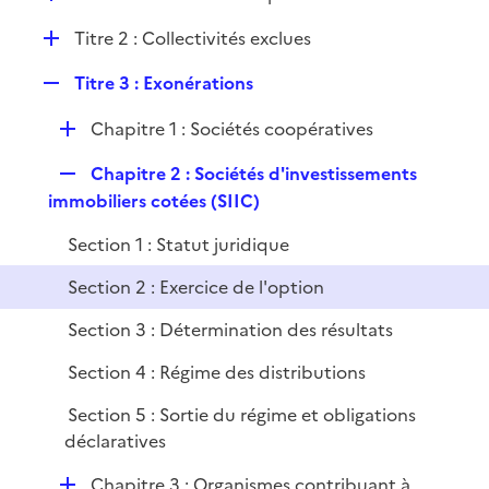
i
é
l
e
D
Titre 2 : Collectivités exclues
p
i
r
é
l
e
R
Titre 3 : Exonérations
p
i
r
e
l
e
D
Chapitre 1 : Sociétés coopératives
p
i
r
é
l
e
R
Chapitre 2 : Sociétés d'investissements
p
i
r
e
immobiliers cotées (SIIC)
l
e
p
i
r
Section 1 : Statut juridique
l
e
i
r
Section 2 : Exercice de l'option
e
Section 3 : Détermination des résultats
r
Section 4 : Régime des distributions
Section 5 : Sortie du régime et obligations
déclaratives
D
Chapitre 3 : Organismes contribuant à