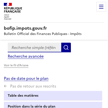
RÉPUBLIQUE
FRANÇAISE
bofip.impots.gouv.fr
Bulletin Officiel des Finances Publiques - Impôts
Recherche simple (références, mots clés, partie du titre
Formulaire
Rechercher
de
Recherche avancée
recherche
Voir le fil d'Ariane
Pas de date pour le plan
Pas de retour aux rescrits
Table des matières
Position dans la série du plan