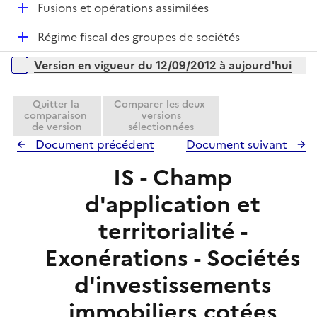
l
D
Fusions et opérations assimilées
p
i
é
l
e
D
Régime fiscal des groupes de sociétés
p
i
r
é
l
e
Versions sur la période
Version en vigueur du 12/09/2012 à aujourd'hui
p
i
r
l
e
i
Quitter la
Comparer les deux
r
comparaison
versions
e
de version
sélectionnées
r
Document précédent
Document suivant
IS - Champ
d'application et
territorialité -
Exonérations - Sociétés
d'investissements
immobiliers cotées