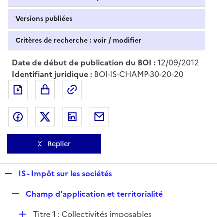
Versions publiées
Critères de recherche : voir / modifier
Date de début de publication du BOI :
12/09/2012
Identifiant juridique :
BOI-IS-CHAMP-30-20-20
Exporter le document au format pdf
Permalien : adresse web de ce doc
Partager sur Facebook
Partager sur Twitter
Partager sur LinkedIn
Partager par messagerie
Replier
R
IS - Impôt sur les sociétés
e
R
Champ d'application et territorialité
p
e
l
D
Titre 1 : Collectivités imposables
p