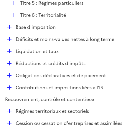
D
Titre 5 : Régimes particuliers
r
é
D
Titre 6 : Territorialité
p
é
l
D
Base d'imposition
p
i
é
l
e
D
Déficits et moins-values nettes à long terme
p
i
r
é
l
e
D
Liquidation et taux
p
i
r
é
l
e
D
Réductions et crédits d'impôts
p
i
r
é
l
e
D
Obligations déclaratives et de paiement
p
i
r
é
l
e
D
Contributions et impositions liées à l'IS
p
i
r
é
l
e
Recouvrement, contrôle et contentieux
p
i
r
l
e
D
Régimes territoriaux et sectoriels
i
r
é
e
D
Cession ou cessation d'entreprises et assimilées
p
r
é