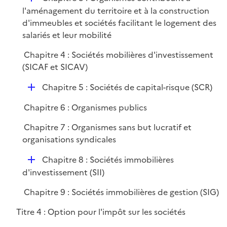
é
l'aménagement du territoire et à la construction
p
d'immeubles et sociétés facilitant le logement des
l
salariés et leur mobilité
i
Chapitre 4 : Sociétés mobilières d'investissement
e
(SICAF et SICAV)
r
D
Chapitre 5 : Sociétés de capital-risque (SCR)
é
Chapitre 6 : Organismes publics
p
l
Chapitre 7 : Organismes sans but lucratif et
i
organisations syndicales
e
D
r
Chapitre 8 : Sociétés immobilières
é
d'investissement (SII)
p
Chapitre 9 : Sociétés immobilières de gestion (SIG)
l
i
Titre 4 : Option pour l'impôt sur les sociétés
e