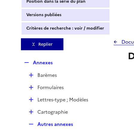
Position dans la série du plan
Versions publiées
Critères de recherche : voir / modifier
Docu
Replier
D
R
Annexes
e
D
Barèmes
p
é
l
D
Formulaires
p
i
é
l
e
D
Lettres-type ; Modèles
p
i
r
é
l
e
D
Cartographie
p
i
r
é
l
e
R
Autres annexes
p
i
r
e
l