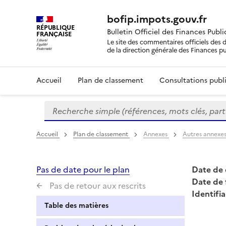
bofip.impots.gouv.fr
RÉPUBLIQUE
Bulletin Officiel des Finances Publ
FRANÇAISE
Le site des commentaires officiels des d
de la direction générale des Finances p
Accueil
Plan de classement
Consultations publi
Recherche simple (références, mots clés, partie 
Formulaire
de
recherche
Accueil
Plan de classement
Annexes
Autres annexe
Pas de date pour le plan
Date de 
Date de 
Pas de retour aux rescrits
Identifia
Table des matières