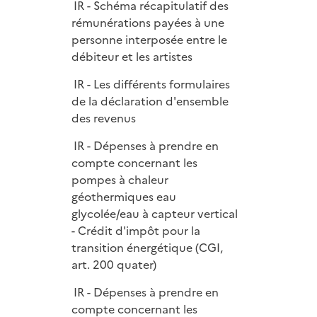
e
IR - Schéma récapitulatif des
p
i
r
rémunérations payées à une
l
e
personne interposée entre le
i
r
débiteur et les artistes
e
r
IR - Les différents formulaires
de la déclaration d'ensemble
des revenus
IR - Dépenses à prendre en
compte concernant les
pompes à chaleur
géothermiques eau
glycolée/eau à capteur vertical
- Crédit d'impôt pour la
transition énergétique (CGI,
art. 200 quater)
IR - Dépenses à prendre en
compte concernant les