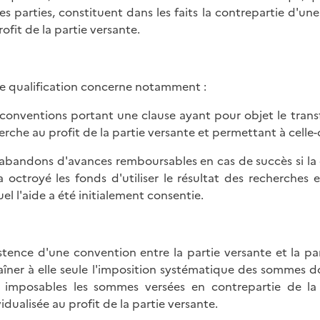
les parties, constituent dans les faits la contrepartie d'u
rofit de la partie versante.
e qualification concerne notamment :
s conventions portant une clause ayant pour objet le transf
erche au profit de la partie versante et permettant à celle
s abandons d'avances remboursables en cas de succès si la
a octroyé les fonds d'utiliser le résultat des recherche
el l'aide a été initialement consentie.
istence d'une convention entre la partie versante et la par
aîner à elle seule l'imposition systématique des sommes do
 imposables les sommes versées en contrepartie de la r
vidualisée au profit de la partie versante.