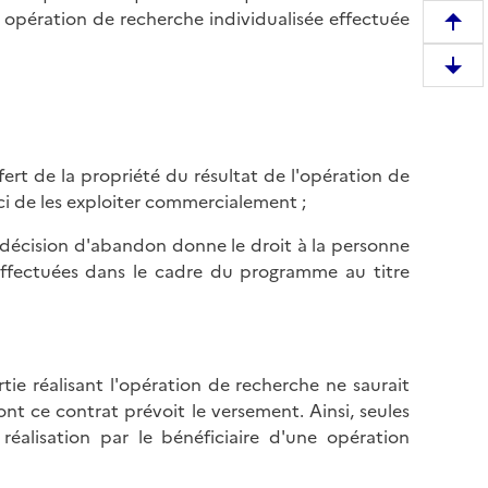
ne opération de recherche individualisée effectuée
R
e
D
m
e
o
s
n
c
t
ert de la propriété du résultat de l'opération de
e
e
-ci de les exploiter commercialement ;
n
r
d
e
 décision d'abandon donne le droit à la personne
r
n
s effectuées dans le cadre du programme au titre
e
h
e
a
n
u
b
t
tie réalisant l'opération de recherche ne saurait
a
d
nt ce contrat prévoit le versement. Ainsi, seules
s
e
éalisation par le bénéficiaire d'une opération
d
l
e
a