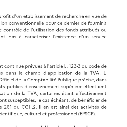
l
p
a
a
p
rofit d'un établissement de recherche en vue de
g
a
ion conventionnelle pour ce dernier de fournir à
e
g
 contrôle de l'utilisation des fonds attribués ou
e
t pas à caractériser l'existence d'un service
 et continue prévues à l'
article L. 123-3 du code de
es dans le champ d'application de la TVA. L'
fficiel de la Comptabilité Publique précise, dans
ents publics d'enseignement supérieur effectuent
ation de la TVA, certaines étant effectivement
ont susceptibles, le cas échéant, de bénéficier de
le 261 du CGI
. Il en est ainsi des activités de
ientifique, culturel et professionnel (EPSCP).