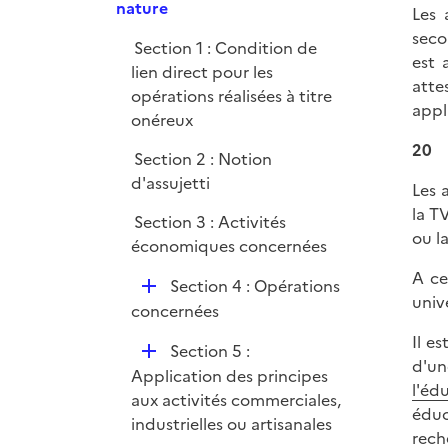
p
nature
e
Les 
l
r
seco
Section 1 : Condition de
i
est 
lien direct pour les
e
atte
opérations réalisées à titre
r
appl
onéreux
20
Section 2 : Notion
d'assujetti
Les 
la T
Section 3 : Activités
ou l
économiques concernées
A ce
D
Section 4 : Opérations
unive
é
concernées
p
Il e
D
Section 5 :
l
d'un
é
Application des principes
i
l'éd
p
aux activités commerciales,
e
éduc
l
industrielles ou artisanales
r
rech
i