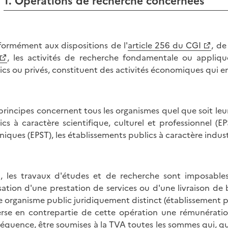
1. Opérations de recherche concernées
ormément aux dispositions de l'
article 256 du CGI
, de 
, les activités de recherche fondamentale ou appliqué
ics ou privés, constituent des activités économiques qui e
principes concernent tous les organismes quel que soit leu
ics à caractère scientifique, culturel et professionnel (EP
niques (EPST), les établissements publics à caractère indust
i, les travaux d'études et de recherche sont imposables
isation d'une prestation de services ou d'une livraison de 
e organisme public juridiquement distinct (établissement pub
erse en contrepartie de cette opération une rémunératio
équence, être soumises à la TVA toutes les sommes qui, quel