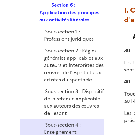
R
Section 6 :
e
I. 
e
Application des principes
r
d'
p
aux activités libérales
l
Sous-section 1 :
i
Professions juridiques
e
r
30
Sous-section 2 : Règles
générales applicables aux
Les 
auteurs et interprètes des
sont
œuvres de l'esprit et aux
artistes du spectacle
40
Sous-section 3 : Dispositif
Tout
de la retenue applicable
au
I
aux auteurs des œuvres
de l'esprit
Les 
préc
Sous-section 4 :
Enseignement