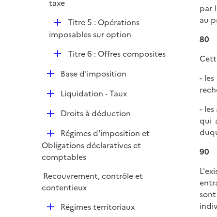
é
taxe
l
par 
e
p
i
au p
r
D
Titre 5 : Opérations
l
e
é
imposables sur option
i
80
r
p
e
D
Titre 6 : Offres composites
l
Cett
r
é
i
D
Base d'imposition
p
- le
e
é
l
rech
r
D
Liquidation - Taux
p
i
é
l
- le
e
D
Droits à déduction
p
i
qui 
r
é
l
e
duqu
D
Régimes d'imposition et
p
i
r
é
Obligations déclaratives et
l
e
90
p
comptables
i
r
l
L'ex
e
Recouvrement, contrôle et
i
entr
r
contentieux
e
sont
r
indi
D
Régimes territoriaux