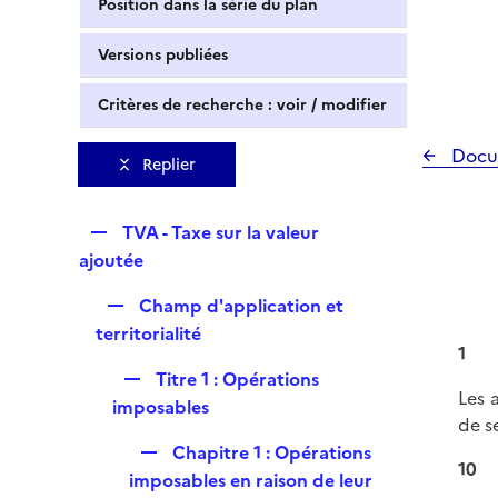
Position dans la série du plan
Versions publiées
Critères de recherche : voir / modifier
Docu
Replier
R
TVA - Taxe sur la valeur
e
ajoutée
p
R
Champ d'application et
l
e
territorialité
i
1
p
e
R
Titre 1 : Opérations
l
r
Les 
e
imposables
i
de s
p
e
R
Chapitre 1 : Opérations
l
r
10
e
imposables en raison de leur
i