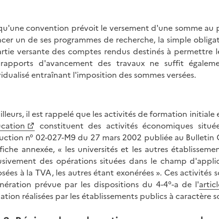
qu'une convention prévoit le versement d'une somme au p
ncer un de ses programmes de recherche, la simple obligat
artie versante des comptes rendus destinés à permettre le
rapports d'avancement des travaux ne suffit égalemen
vidualisé entraînant l'imposition des sommes versées.
illeurs, il est rappelé que les activités de formation initiale
ucation
constituent des activités économiques situé
ruction n° 02-027-M9 du 27 mars 2002 publiée au Bulletin O
fiche annexée, « les universités et les autres établissem
usivement des opérations situées dans le champ d'applic
sées à la TVA, les autres étant exonérées ». Ces activités s
onération prévue par les dispositions du 4-4°-a de l'
artic
ation réalisées par les établissements publics à caractère sc