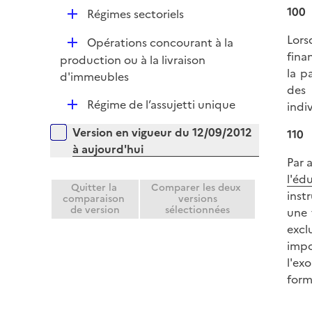
é
100
D
Régimes sectoriels
p
é
l
Lors
D
Opérations concourant à la
p
i
fina
é
production ou à la livraison
l
e
la p
p
d'immeubles
i
r
des 
l
e
D
Régime de l’assujetti unique
indi
i
r
é
e
Versions sur la période
Version en vigueur du 12/09/2012
110
p
r
à aujourd'hui
l
Par a
i
l'éd
e
Quitter la
Comparer les deux
inst
comparaison
versions
r
de version
sélectionnées
une 
excl
impo
l'ex
form