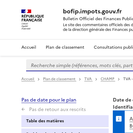
bofip.impots.gouv.fr
RÉPUBLIQUE
Bulletin Officiel des Finances Publ
FRANÇAISE
Le site des commentaires officiels des d
de la direction générale des Finances p
Accueil
Plan de classement
Consultations publi
Recherche simple (références, mots clés, partie 
Formulaire
de
recherche
Accueil
Plan de classement
TVA
CHAMP
TVA -
Pas de date pour le plan
Date de 
Identifia
Pas de retour aux rescrits
A
Table des matières
B