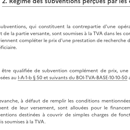
2. Régime des subventions perçues par les
subventions, qui constituent la contrepartie d'une opéra
it de la partie versante, sont soumises à la TVA dans les co
viennent compléter le prix d'une prestation de recherche 
ficiaire.
 être qualifiée de subvention complément de prix, une
sées au
I-A-1-b § 50 et suivants du BOI-TVA-BASE-10-10-50
a
evanche, à défaut de remplir les conditions mentionné
nt de leur versement, sont allouées pour le financem
entions destinées à couvrir de simples charges de fon
is soumises à la TVA.