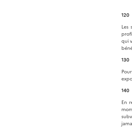
120
Les 
prof
qui 
béné
130
Pour
expo
140
En r
mome
subv
jama