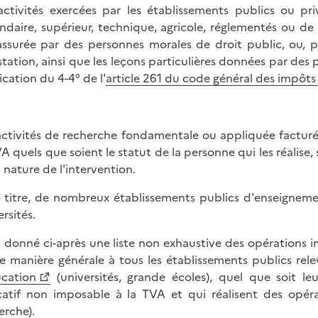
activités exercées par les établissements publics ou pr
ndaire, supérieur, technique, agricole, réglementés ou de 
assurée par des personnes morales de droit public, ou, p
station, ainsi que les leçons particulières données par de
ication du 4-4° de l'
article 261 du code général des impôts
activités de recherche fondamentale ou appliquée facturé
VA quels que soient le statut de la personne qui les réalise,
a nature de l'intervention.
 titre, de nombreux établissements publics d'enseignem
rsités.
st donné ci-après une liste non exhaustive des opérations i
e manière générale à tous les établissements publics rel
ucation
(universités, grande écoles), quel que soit leu
atif non imposable à la TVA et qui réalisent des opér
erche).