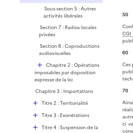
Sous-section 5 : Autres
50
activités libérales
Conf
Section 7 : Radios locales
CGI
privées
publ
Section 8 : Coproductions
60
audiovisuelles
Ces 
D
Chapitre 2 : Opérations
publ
é
imposables par disposition
tech
p
expresse de la loi
l
70
Chapitre 3 : Importations
i
e
Ains
D
Titre 2 : Territorialité
r
réal
é
D
Titre 3 : Exonérations
autr
p
é
ci v
l
D
Titre 4 : Suspension de la
p
cons
i