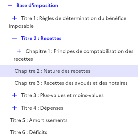
l
R
Base d'imposition
p
i
e
l
e
D
Titre 1 : Règles de détermination du bénéfice
p
i
r
é
imposable
l
e
p
i
r
R
Titre 2 : Recettes
l
e
e
i
r
D
Chapitre 1 : Principes de comptabilisation des
p
e
é
recettes
l
r
p
i
Chapitre 2 : Nature des recettes
l
e
i
r
Chapitre 3 : Recettes des avoués et des notaires
e
D
Titre 3 : Plus-values et moins-values
r
é
D
Titre 4 : Dépenses
p
é
l
Titre 5 : Amortissements
p
i
l
e
Titre 6 : Déficits
i