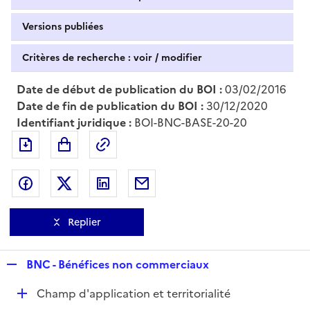
Versions publiées
Critères de recherche : voir / modifier
Date de début de publication du BOI :
03/02/2016
Date de fin de publication du BOI :
30/12/2020
Identifiant juridique :
BOI-BNC-BASE-20-20
Exporter le document au format pdf
Permalien : adresse web de ce doc
Partager sur Facebook
Partager sur Twitter
Partager sur LinkedIn
Partager par messagerie
Replier
R
BNC - Bénéfices non commerciaux
e
D
Champ d'application et territorialité
p
é