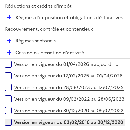
r
Réductions et crédits d'impôt
e
r
D
Régimes d'imposition et obligations déclaratives
é
Recouvrement, contrôle et contentieux
p
l
D
Régimes sectoriels
i
é
e
D
Cession ou cessation d'activité
p
r
é
l
Versions sur la période
Version en vigueur du 01/04/2026 à aujourd'hui
p
i
l
e
Version en vigueur du 12/02/2025 au 01/04/2026
i
r
e
Version en vigueur du 28/06/2023 au 12/02/2025
r
Version en vigueur du 09/02/2022 au 28/06/2023
Version en vigueur du 30/12/2020 au 09/02/2022
Version en vigueur du 03/02/2016 au 30/12/2020