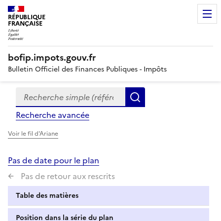
RÉPUBLIQUE
FRANÇAISE
bofip.impots.gouv.fr
Bulletin Officiel des Finances Publiques - Impôts
Recherche simple (références, mots clés, partie du titre
Formulaire
Rechercher
de
Recherche avancée
recherche
Voir le fil d'Ariane
Pas de date pour le plan
Pas de retour aux rescrits
Table des matières
Position dans la série du plan