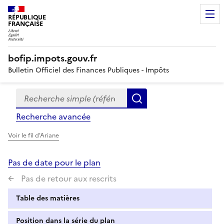
RÉPUBLIQUE
FRANÇAISE
bofip.impots.gouv.fr
Bulletin Officiel des Finances Publiques - Impôts
Recherche simple (références, mots clés, partie du titre
Formulaire
Rechercher
de
Recherche avancée
recherche
Voir le fil d'Ariane
Pas de date pour le plan
Pas de retour aux rescrits
Table des matières
Position dans la série du plan