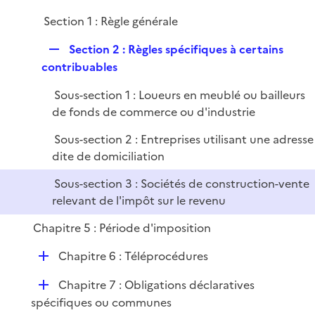
e
Section 1 : Règle générale
p
l
R
Section 2 : Règles spécifiques à certains
i
e
contribuables
e
p
r
Sous-section 1 : Loueurs en meublé ou bailleurs
l
de fonds de commerce ou d'industrie
i
e
Sous-section 2 : Entreprises utilisant une adresse
r
dite de domiciliation
Sous-section 3 : Sociétés de construction-vente
relevant de l'impôt sur le revenu
Chapitre 5 : Période d'imposition
D
Chapitre 6 : Téléprocédures
é
D
Chapitre 7 : Obligations déclaratives
p
é
spécifiques ou communes
l