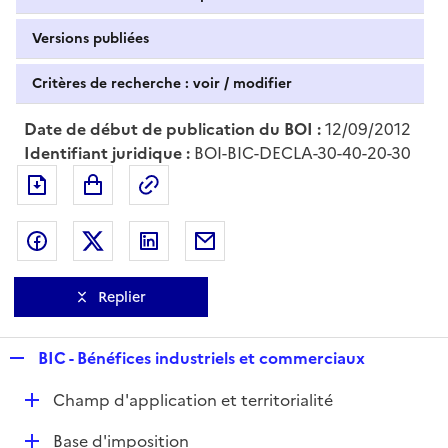
Versions publiées
Critères de recherche : voir / modifier
Date de début de publication du BOI :
12/09/2012
Identifiant juridique :
BOI-BIC-DECLA-30-40-20-30
Exporter le document au format pdf
Permalien : adresse web de ce doc
Partager sur Facebook
Partager sur Twitter
Partager sur LinkedIn
Partager par messagerie
Replier
R
BIC - Bénéfices industriels et commerciaux
e
D
Champ d'application et territorialité
p
é
l
D
Base d'imposition
p