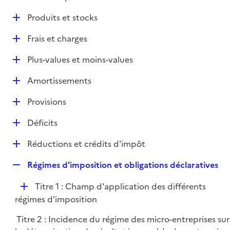
i
é
l
e
D
Produits et stocks
p
i
r
é
l
e
D
Frais et charges
p
i
r
é
l
e
D
Plus-values et moins-values
p
i
r
é
l
e
D
Amortissements
p
i
r
é
l
e
D
Provisions
p
i
r
é
l
e
D
Déficits
p
i
r
é
l
e
D
Réductions et crédits d'impôt
p
i
r
é
l
e
R
Régimes d'imposition et obligations déclaratives
p
i
r
e
l
e
D
Titre 1 : Champ d'application des différents
p
i
r
é
régimes d'imposition
l
e
p
i
r
Titre 2 : Incidence du régime des micro-entreprises sur
l
e