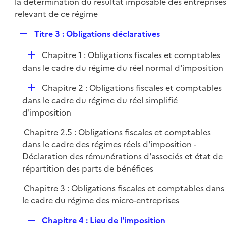
la détermination du résultat imposable des entreprise
i
r
relevant de ce régime
e
r
R
Titre 3 : Obligations déclaratives
e
D
Chapitre 1 : Obligations fiscales et comptables
p
é
dans le cadre du régime du réel normal d'imposition
l
p
i
D
Chapitre 2 : Obligations fiscales et comptables
l
e
é
dans le cadre du régime du réel simplifié
i
r
p
d'imposition
e
l
r
Chapitre 2.5 : Obligations fiscales et comptables
i
dans le cadre des régimes réels d'imposition -
e
Déclaration des rémunérations d'associés et état de
r
répartition des parts de bénéfices
Chapitre 3 : Obligations fiscales et comptables dans
le cadre du régime des micro-entreprises
R
Chapitre 4 : Lieu de l'imposition