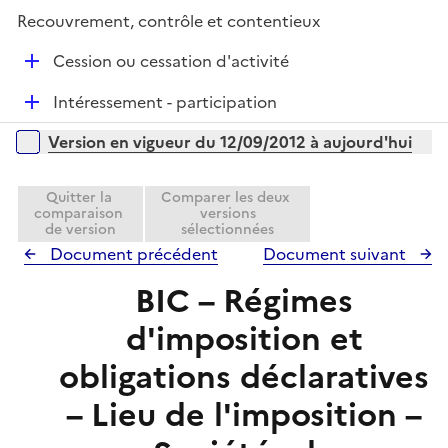
p
i
Recouvrement, contrôle et contentieux
l
e
i
r
D
Cession ou cessation d'activité
e
é
r
D
Intéressement - participation
p
é
l
Versions sur la période
Version en vigueur du 12/09/2012 à aujourd'hui
p
i
l
e
i
Quitter la
Comparer les deux
r
comparaison
versions
e
de version
sélectionnées
r
Document précédent
Document suivant
BIC – Régimes
d'imposition et
obligations déclaratives
– Lieu de l'imposition –