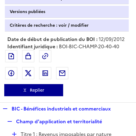
Versions publiées
Critères de recherche : voir / modifier
Date de début de publication du BOI :
12/09/2012
Identifiant juridique :
BOI-BIC-CHAMP-20-40-40
Exporter le document au format pdf
Permalien : adresse web de ce doc
Partager sur Facebook
Partager sur Twitter
Partager sur LinkedIn
Partager par messagerie
Replier
R
BIC - Bénéfices industriels et commerciaux
e
R
Champ d'application et territorialité
p
e
l
D
Titre 1 : Revenus imposables par nature
p