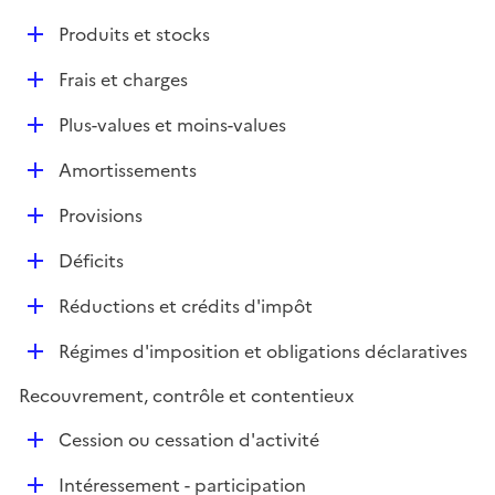
i
é
l
e
D
Produits et stocks
p
i
r
é
l
e
D
Frais et charges
p
i
r
é
l
e
D
Plus-values et moins-values
p
i
r
é
l
e
D
Amortissements
p
i
r
é
l
e
D
Provisions
p
i
r
é
l
e
D
Déficits
p
i
r
é
l
e
D
Réductions et crédits d'impôt
p
i
r
é
l
e
D
Régimes d'imposition et obligations déclaratives
p
i
r
é
l
e
Recouvrement, contrôle et contentieux
p
i
r
l
e
D
Cession ou cessation d'activité
i
r
é
e
D
Intéressement - participation
p