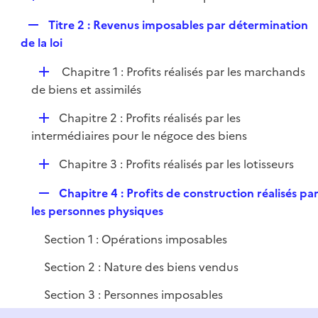
i
é
l
e
R
Titre 2 : Revenus imposables par détermination
p
i
r
e
de la loi
l
e
p
i
r
D
Chapitre 1 : Profits réalisés par les marchands
l
e
é
de biens et assimilés
i
r
p
e
D
Chapitre 2 : Profits réalisés par les
l
r
é
intermédiaires pour le négoce des biens
i
p
e
D
Chapitre 3 : Profits réalisés par les lotisseurs
l
r
é
i
R
Chapitre 4 : Profits de construction réalisés pa
p
e
e
les personnes physiques
l
r
p
i
Section 1 : Opérations imposables
l
e
i
r
Section 2 : Nature des biens vendus
e
Section 3 : Personnes imposables
r