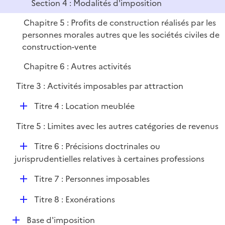
Section 4 : Modalités d'imposition
Chapitre 5 : Profits de construction réalisés par les
personnes morales autres que les sociétés civiles de
construction-vente
Chapitre 6 : Autres activités
Titre 3 : Activités imposables par attraction
D
Titre 4 : Location meublée
é
Titre 5 : Limites avec les autres catégories de revenus
p
l
D
Titre 6 : Précisions doctrinales ou
i
é
jurisprudentielles relatives à certaines professions
e
p
r
D
Titre 7 : Personnes imposables
l
é
i
D
Titre 8 : Exonérations
p
e
é
l
r
D
Base d'imposition
p