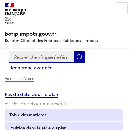
RÉPUBLIQUE
FRANÇAISE
bofip.impots.gouv.fr
Bulletin Officiel des Finances Publiques - Impôts
Recherche simple (références, mots clés, partie du titre
Formulaire
Rechercher
de
Recherche avancée
recherche
Voir le fil d'Ariane
Pas de date pour le plan
Pas de retour aux rescrits
Table des matières
Position dans la série du plan