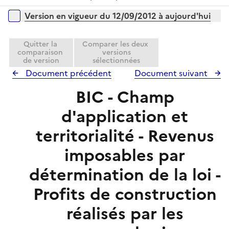
r
é
l
Versions sur la période
Version en vigueur du 12/09/2012 à aujourd'hui
p
i
l
e
i
Quitter la
Comparer les deux
r
comparaison
versions
e
de version
sélectionnées
r
Document précédent
Document suivant
BIC - Champ
d'application et
territorialité - Revenus
imposables par
détermination de la loi -
Profits de construction
réalisés par les