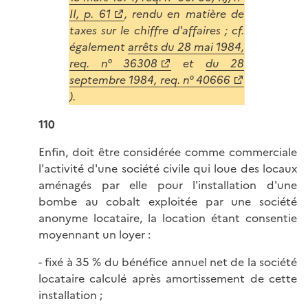
II, p. 61
, rendu en matière de
taxes sur le chiffre d'affaires ; cf.
également
arrêts du 28 mai 1984,
req. n° 36308
et
du 28
septembre 1984, req. n° 40666
).
110
Enfin, doit être considérée comme commerciale
l'activité d'une société civile qui loue des locaux
aménagés par elle pour l'installation d'une
bombe au cobalt exploitée par une société
anonyme locataire, la location étant consentie
moyennant un loyer :
- fixé à 35 % du bénéfice annuel net de la société
locataire calculé après amortissement de cette
installation ;