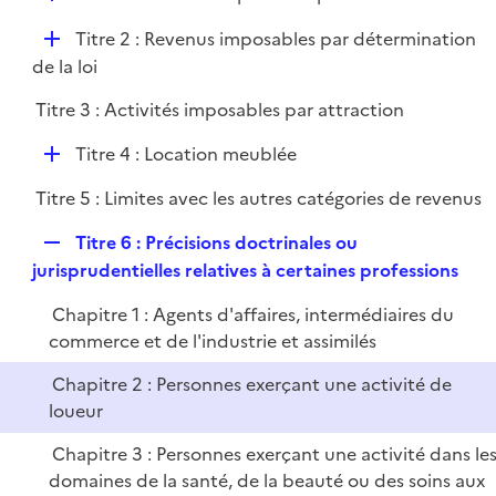
i
é
l
e
D
Titre 2 : Revenus imposables par détermination
p
i
r
é
de la loi
l
e
p
i
r
Titre 3 : Activités imposables par attraction
l
e
i
r
D
Titre 4 : Location meublée
e
é
r
Titre 5 : Limites avec les autres catégories de revenus
p
l
R
Titre 6 : Précisions doctrinales ou
i
e
jurisprudentielles relatives à certaines professions
e
p
r
Chapitre 1 : Agents d'affaires, intermédiaires du
l
commerce et de l'industrie et assimilés
i
e
Chapitre 2 : Personnes exerçant une activité de
r
loueur
Chapitre 3 : Personnes exerçant une activité dans le
domaines de la santé, de la beauté ou des soins aux