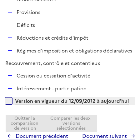
p
i
r
é
l
e
D
Provisions
p
i
r
é
l
e
D
Déficits
p
i
r
é
l
e
D
Réductions et crédits d'impôt
p
i
r
é
l
e
D
Régimes d'imposition et obligations déclaratives
p
i
r
é
l
e
Recouvrement, contrôle et contentieux
p
i
r
l
e
D
Cession ou cessation d'activité
i
r
é
e
D
Intéressement - participation
p
r
é
l
Versions sur la période
Version en vigueur du 12/09/2012 à aujourd'hui
p
i
l
e
i
Quitter la
Comparer les deux
r
comparaison
versions
e
de version
sélectionnées
r
Document précédent
Document suivant