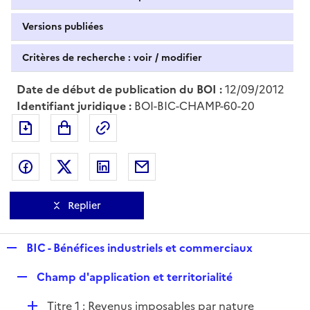
Versions publiées
Critères de recherche : voir / modifier
Date de début de publication du BOI :
12/09/2012
Identifiant juridique :
BOI-BIC-CHAMP-60-20
Exporter le document au format pdf
Permalien : adresse web de ce doc
Partager sur Facebook
Partager sur Twitter
Partager sur LinkedIn
Partager par messagerie
Replier
R
BIC - Bénéfices industriels et commerciaux
e
R
Champ d'application et territorialité
p
e
l
D
Titre 1 : Revenus imposables par nature
p