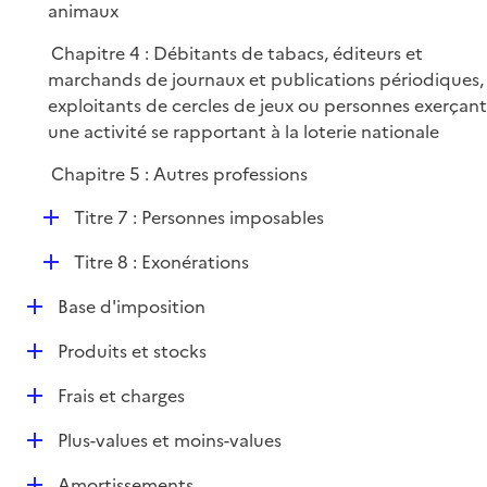
animaux
Chapitre 4 : Débitants de tabacs, éditeurs et
marchands de journaux et publications périodiques,
exploitants de cercles de jeux ou personnes exerçant
une activité se rapportant à la loterie nationale
Chapitre 5 : Autres professions
D
Titre 7 : Personnes imposables
é
D
Titre 8 : Exonérations
p
é
l
D
Base d'imposition
p
i
é
l
e
D
Produits et stocks
p
i
r
é
l
e
D
Frais et charges
p
i
r
é
l
e
D
Plus-values et moins-values
p
i
r
é
l
e
D
Amortissements