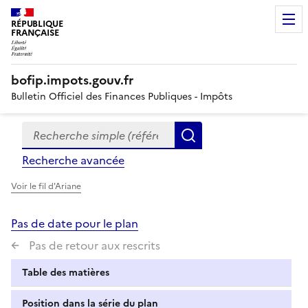
RÉPUBLIQUE
FRANÇAISE
bofip.impots.gouv.fr
Bulletin Officiel des Finances Publiques - Impôts
Recherche simple (références, mots clés, partie du titre
Formulaire
Rechercher
de
Recherche avancée
recherche
Voir le fil d'Ariane
Pas de date pour le plan
Pas de retour aux rescrits
Table des matières
Position dans la série du plan