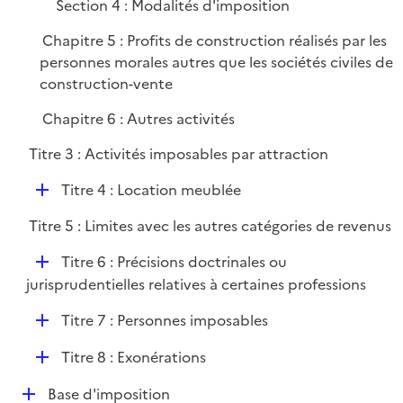
Section 4 : Modalités d'imposition
Chapitre 5 : Profits de construction réalisés par les
personnes morales autres que les sociétés civiles de
construction-vente
Chapitre 6 : Autres activités
Titre 3 : Activités imposables par attraction
D
Titre 4 : Location meublée
é
Titre 5 : Limites avec les autres catégories de revenus
p
l
D
Titre 6 : Précisions doctrinales ou
i
é
jurisprudentielles relatives à certaines professions
e
p
r
D
Titre 7 : Personnes imposables
l
é
i
D
Titre 8 : Exonérations
p
e
é
l
r
D
Base d'imposition
p