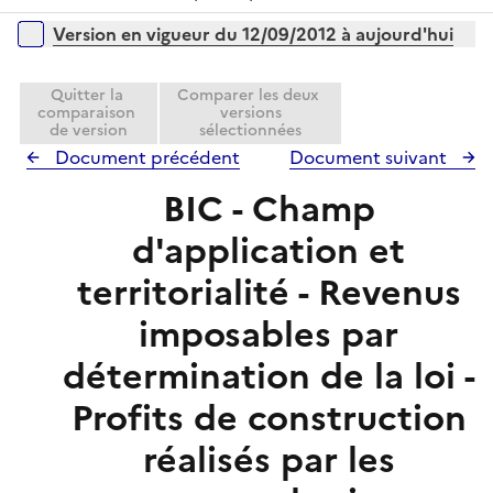
r
é
l
Versions sur la période
Version en vigueur du 12/09/2012 à aujourd'hui
p
i
l
e
i
Quitter la
Comparer les deux
r
comparaison
versions
e
de version
sélectionnées
r
Document précédent
Document suivant
BIC - Champ
d'application et
territorialité - Revenus
imposables par
détermination de la loi -
Profits de construction
réalisés par les