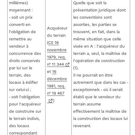
millièmes)
Quelle que soit la
moyennant :
présentation juridique dont
- soit un prix
les conventions sont
converti en
assorties, les parties se
Acquéreur
l'obligation de
trouvent, en fait, dans la
du terrain
remettre au
même situation que celle
(
CE 16
vendeur à
visée en A : l'acquéreur du
novembre
concurrence des
terrain a, seul, la maîtrise de
1979, req.
droits conservés
l'opération de construction
n° 11 344
par lui sur le
(1).
et
16
terrain, des
Il ne pourrait en être
décembre
locaux à édifier
autrement que dans les cas -
1981, req.
sur celui-ci ;
exceptionnels - où il serait
n° 19 467
- soit l'obligation
établi que le vendeur du
)
pour l'acquéreur
terrain assume
de construire sur
effectivement la maîtrise de
le terrain indivis,
la construction des locaux lui
des locaux
revenant.
correspondant