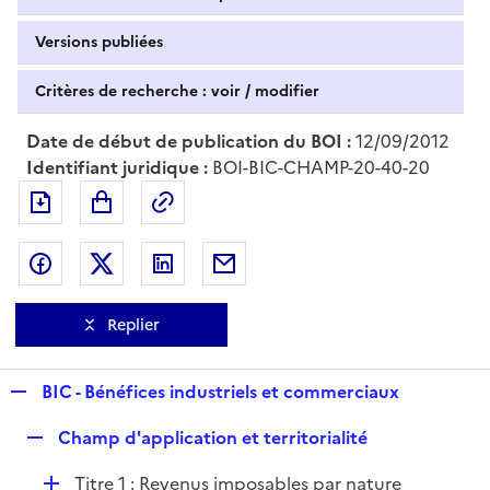
Versions publiées
Critères de recherche : voir / modifier
Date de début de publication du BOI :
12/09/2012
Identifiant juridique :
BOI-BIC-CHAMP-20-40-20
Exporter le document au format pdf
Permalien : adresse web de ce doc
Partager sur Facebook
Partager sur Twitter
Partager sur LinkedIn
Partager par messagerie
Replier
R
BIC - Bénéfices industriels et commerciaux
e
R
Champ d'application et territorialité
p
e
l
D
Titre 1 : Revenus imposables par nature
p