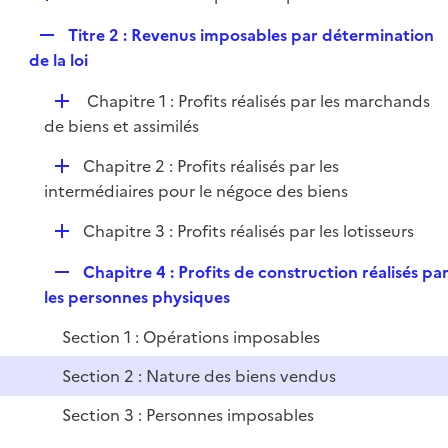
i
é
l
e
R
Titre 2 : Revenus imposables par détermination
p
i
r
e
de la loi
l
e
p
i
r
D
Chapitre 1 : Profits réalisés par les marchands
l
e
é
de biens et assimilés
i
r
p
e
D
Chapitre 2 : Profits réalisés par les
l
r
é
intermédiaires pour le négoce des biens
i
p
e
D
Chapitre 3 : Profits réalisés par les lotisseurs
l
r
é
i
R
Chapitre 4 : Profits de construction réalisés pa
p
e
e
les personnes physiques
l
r
p
i
Section 1 : Opérations imposables
l
e
i
r
Section 2 : Nature des biens vendus
e
Section 3 : Personnes imposables
r