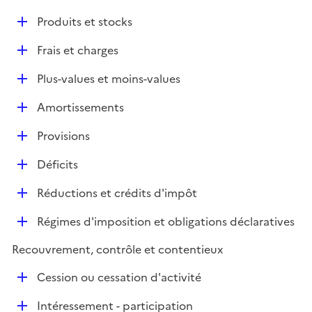
i
é
l
e
D
Produits et stocks
p
i
r
é
l
e
D
Frais et charges
p
i
r
é
l
e
D
Plus-values et moins-values
p
i
r
é
l
e
D
Amortissements
p
i
r
é
l
e
D
Provisions
p
i
r
é
l
e
D
Déficits
p
i
r
é
l
e
D
Réductions et crédits d'impôt
p
i
r
é
l
e
D
Régimes d'imposition et obligations déclaratives
p
i
r
é
l
e
Recouvrement, contrôle et contentieux
p
i
r
l
e
D
Cession ou cessation d'activité
i
r
é
e
D
Intéressement - participation
p