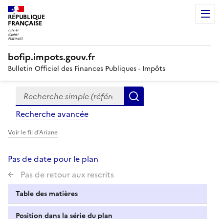
RÉPUBLIQUE
FRANÇAISE
bofip.impots.gouv.fr
Bulletin Officiel des Finances Publiques - Impôts
Recherche simple (références, mots clés, partie du titre
Formulaire
Rechercher
de
Recherche avancée
recherche
Voir le fil d'Ariane
Pas de date pour le plan
Pas de retour aux rescrits
Table des matières
Position dans la série du plan